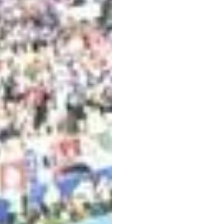
Neuro
pomó
zacho