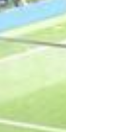
kibic
nożne
Emotiv
Zaktualizowano
d