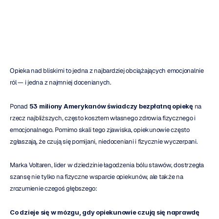
H.B.
Duran
Zaktualizowano
dnia
31
mar
2026
Opieka nad bliskimi to jedna z najbardziej obciążających emocjonalnie 
ról — i jedna z najmniej docenianych.
Ponad 
53 miliony Amerykanów świadczy bezpłatną opiekę
 na 
rzecz najbliższych, często kosztem własnego zdrowia fizycznego i 
emocjonalnego. Pomimo skali tego zjawiska, opiekunowie często 
zgłaszają, że czują się pomijani, niedoceniani i fizycznie wyczerpani.
Marka Voltaren, lider w dziedzinie łagodzenia bólu stawów, dostrzegła 
szansę nie tylko na fizyczne wsparcie opiekunów, ale także na 
zrozumienie czegoś głębszego:
Co dzieje się w mózgu, gdy opiekunowie czują się naprawdę 