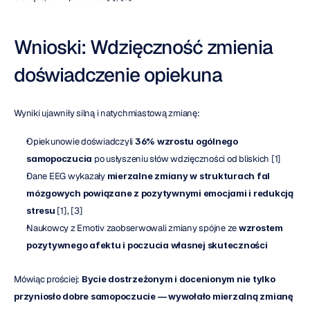
Wnioski: Wdzięczność zmienia 
doświadczenie opiekuna
Wyniki ujawniły silną i natychmiastową zmianę:
Opiekunowie doświadczyli 
36% wzrostu ogólnego 
samopoczucia
 po usłyszeniu słów wdzięczności od bliskich
[1]
Dane EEG wykazały 
mierzalne zmiany w strukturach fal 
mózgowych powiązane z pozytywnymi emocjami i redukcją 
stresu 
[1], [3]
Naukowcy z Emotiv zaobserwowali zmiany spójne ze 
wzrostem 
pozytywnego afektu i poczucia własnej skuteczności
Mówiąc prościej: 
Bycie dostrzeżonym i docenionym nie tylko 
przyniosło dobre samopoczucie — wywołało mierzalną zmianę 