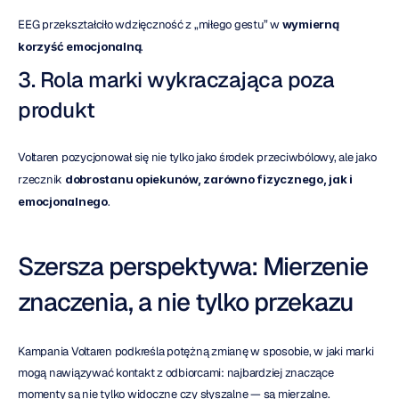
EEG przekształciło wdzięczność z „miłego gestu” w 
wymierną 
korzyść emocjonalną
.
3. Rola marki wykraczająca poza 
produkt
Voltaren pozycjonował się nie tylko jako środek przeciwbólowy, ale jako 
rzecznik 
dobrostanu opiekunów, zarówno fizycznego, jak i 
emocjonalnego
.
Szersza perspektywa: Mierzenie 
znaczenia, a nie tylko przekazu
Kampania Voltaren podkreśla potężną zmianę w sposobie, w jaki marki 
mogą nawiązywać kontakt z odbiorcami: najbardziej znaczące 
momenty są nie tylko widoczne czy słyszalne — są mierzalne.