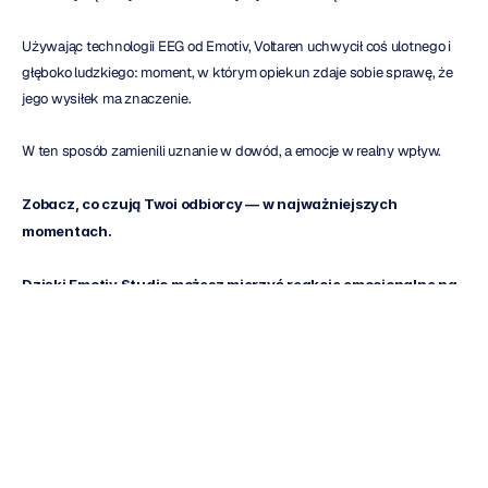
Używając technologii EEG od Emotiv, Voltaren uchwycił coś ulotnego i 
głęboko ludzkiego: moment, w którym opiekun zdaje sobie sprawę, że 
jego wysiłek ma znaczenie.
W ten sposób zamienili uznanie w dowód, a emocje w realny wpływ.
Zobacz, co czują Twoi odbiorcy — w najważniejszych 
momentach.
Dzięki Emotiv Studio możesz mierzyć reakcje emocjonalne na 
bieżąco — rejestrując zmiany poziomu stresu, zaangażowania 
i samopoczucia w czasie rzeczywistym.