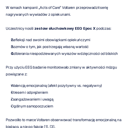
W ramach kampanii „Acts of Care” Voltaren przeprowadził serię 
nagrywanych wywiadów z opiekunami.
Uczestnicy nosili 
zestaw słuchawkowy EEG Epoc X
 podczas:
Refleksji nad swoimi obowiązkami opiekuńczymi
Rozmów o tym, jak postrzegają własną wartość
Odbierania niespodziewanych wyrazów wdzięczności od bliskich
Przy użyciu EEG badanie monitorowało zmiany w aktywności mózgu 
powiązane z:
Walencją emocjonalną (afekt pozytywny vs. negatywny)
Stresem i odprężeniem
Zaangażowaniem i uwagą
Ogólnym samopoczuciem
Pozwoliło to marce Voltaren obserwować transformację emocjonalną na 
bieżąco, a nie po fakcie [1], [3].