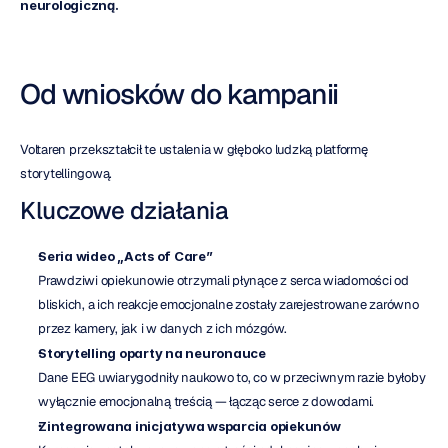
neurologiczną.
Od wniosków do kampanii
Voltaren przekształcił te ustalenia w głęboko ludzką platformę 
storytellingową.
Kluczowe działania
Seria wideo „Acts of Care”
Prawdziwi opiekunowie otrzymali płynące z serca wiadomości od 
bliskich, a ich reakcje emocjonalne zostały zarejestrowane zarówno 
przez kamery, jak i w danych z ich mózgów.
Storytelling oparty na neuronauce
Dane EEG uwiarygodniły naukowo to, co w przeciwnym razie byłoby 
wyłącznie emocjonalną treścią — łącząc serce z dowodami.
Zintegrowana inicjatywa wsparcia opiekunów