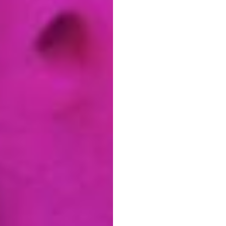
zach
muzy
Duc
Tran
Zaktualizowano