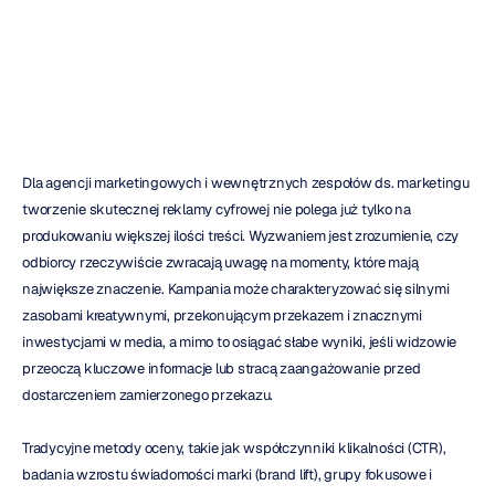
Insights
H.B.
Duran
Zaktualizowano
dnia
16
cze
2026
Dla agencji marketingowych i wewnętrznych zespołów ds. marketingu 
tworzenie skutecznej reklamy cyfrowej nie polega już tylko na 
produkowaniu większej ilości treści. Wyzwaniem jest zrozumienie, czy 
odbiorcy rzeczywiście zwracają uwagę na momenty, które mają 
największe znaczenie. Kampania może charakteryzować się silnymi 
zasobami kreatywnymi, przekonującym przekazem i znacznymi 
inwestycjami w media, a mimo to osiągać słabe wyniki, jeśli widzowie 
przeoczą kluczowe informacje lub stracą zaangażowanie przed 
dostarczeniem zamierzonego przekazu.
Tradycyjne metody oceny, takie jak współczynniki klikalności (CTR), 
badania wzrostu świadomości marki (brand lift), grupy fokusowe i 