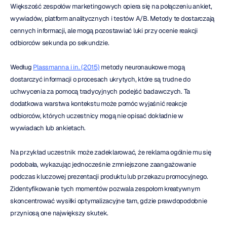
Większość zespołów marketingowych opiera się na połączeniu ankiet, 
wywiadów, platform analitycznych i testów A/B. Metody te dostarczają 
cennych informacji, ale mogą pozostawiać luki przy ocenie reakcji 
odbiorców sekunda po sekundzie.
Według 
Plassmanna i in. (2015)
 metody neuronaukowe mogą 
dostarczyć informacji o procesach ukrytych, które są trudne do 
uchwycenia za pomocą tradycyjnych podejść badawczych. Ta 
dodatkowa warstwa kontekstu może pomóc wyjaśnić reakcje 
odbiorców, których uczestnicy mogą nie opisać dokładnie w 
wywiadach lub ankietach.
Na przykład uczestnik może zadeklarować, że reklama ogólnie mu się 
podobała, wykazując jednocześnie zmniejszone zaangażowanie 
podczas kluczowej prezentacji produktu lub przekazu promocyjnego. 
Zidentyfikowanie tych momentów pozwala zespołom kreatywnym 
skoncentrować wysiłki optymalizacyjne tam, gdzie prawdopodobnie 
przyniosą one największy skutek.