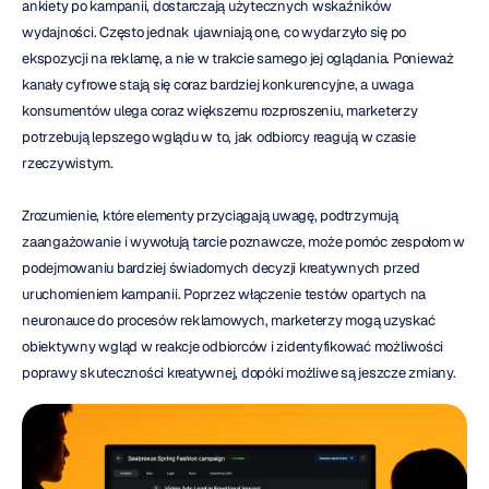
ankiety po kampanii, dostarczają użytecznych wskaźników 
wydajności. Często jednak ujawniają one, co wydarzyło się po 
ekspozycji na reklamę, a nie w trakcie samego jej oglądania. Ponieważ 
kanały cyfrowe stają się coraz bardziej konkurencyjne, a uwaga 
konsumentów ulega coraz większemu rozproszeniu, marketerzy 
potrzebują lepszego wglądu w to, jak odbiorcy reagują w czasie 
rzeczywistym.
Zrozumienie, które elementy przyciągają uwagę, podtrzymują 
zaangażowanie i wywołują tarcie poznawcze, może pomóc zespołom w 
podejmowaniu bardziej świadomych decyzji kreatywnych przed 
uruchomieniem kampanii. Poprzez włączenie testów opartych na 
neuronauce do procesów reklamowych, marketerzy mogą uzyskać 
obiektywny wgląd w reakcje odbiorców i zidentyfikować możliwości 
poprawy skuteczności kreatywnej, dopóki możliwe są jeszcze zmiany.