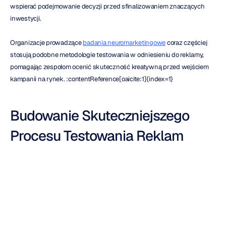
wspierać podejmowanie decyzji przed sfinalizowaniem znaczących 
inwestycji.
Organizacje prowadzące 
badania neuromarketingowe
 coraz częściej 
stosują podobne metodologie testowania w odniesieniu do reklamy, 
pomagając zespołom ocenić skuteczność kreatywną przed wejściem 
kampanii na rynek. :contentReference[oaicite:1]{index=1}
Budowanie Skuteczniejszego 
Procesu Testowania Reklam
Zespoły marketingowe mogą odnieść najwięcej korzyści, gdy 
testowanie odbiorców staje się integralną częścią procesu tworzenia 
kreacji, a nie tylko ostateczną weryfikacją. Wczesne i częste testowanie 
pozwala zespołom identyfikować problemy, zanim wzrosną budżety 
produkcyjne i zobowiązania mediowe.