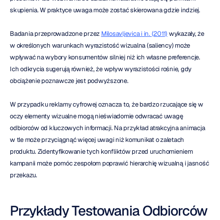
skupienia. W praktyce uwaga może zostać skierowana gdzie indziej.
Badania przeprowadzone przez 
Milosavljevica i in. (2011)
 wykazały, że 
w określonych warunkach wyrazistość wizualna (saliency) może 
wpływać na wybory konsumentów silniej niż ich własne preferencje. 
Ich odkrycia sugerują również, że wpływ wyrazistości rośnie, gdy 
obciążenie poznawcze jest podwyższone.
W przypadku reklamy cyfrowej oznacza to, że bardzo rzucające się w 
oczy elementy wizualne mogą nieświadomie odwracać uwagę 
odbiorców od kluczowych informacji. Na przykład atrakcyjna animacja 
w tle może przyciągnąć więcej uwagi niż komunikat o zaletach 
produktu. Zidentyfikowanie tych konfliktów przed uruchomieniem 
kampanii może pomóc zespołom poprawić hierarchię wizualną i jasność 
przekazu.
Przykłady Testowania Odbiorców 