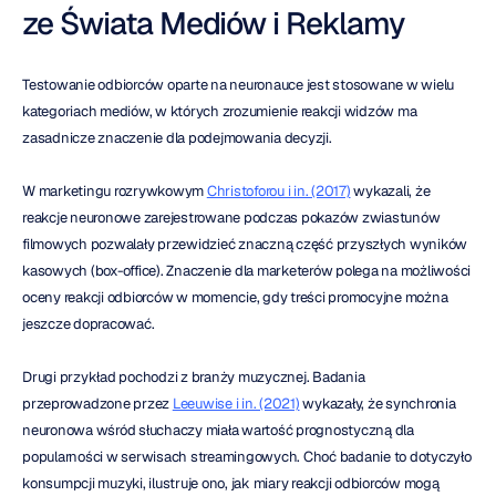
ze Świata Mediów i Reklamy
Testowanie odbiorców oparte na neuronauce jest stosowane w wielu 
kategoriach mediów, w których zrozumienie reakcji widzów ma 
zasadnicze znaczenie dla podejmowania decyzji.
W marketingu rozrywkowym 
Christoforou i in. (2017)
 wykazali, że 
reakcje neuronowe zarejestrowane podczas pokazów zwiastunów 
filmowych pozwalały przewidzieć znaczną część przyszłych wyników 
kasowych (box-office). Znaczenie dla marketerów polega na możliwości 
oceny reakcji odbiorców w momencie, gdy treści promocyjne można 
jeszcze dopracować.
Drugi przykład pochodzi z branży muzycznej. Badania 
przeprowadzone przez 
Leeuwise i in. (2021)
 wykazały, że synchronia 
neuronowa wśród słuchaczy miała wartość prognostyczną dla 
popularności w serwisach streamingowych. Choć badanie to dotyczyło 
konsumpcji muzyki, ilustruje ono, jak miary reakcji odbiorców mogą 