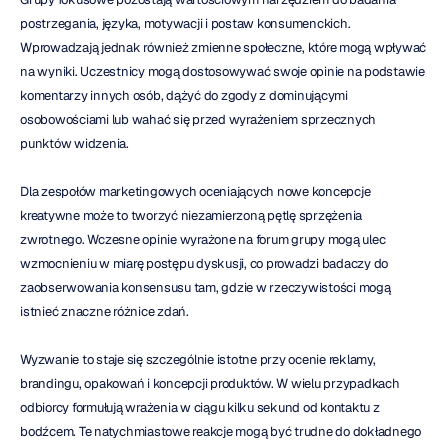
postrzegania, języka, motywacji i postaw konsumenckich. 
Wprowadzają jednak również zmienne społeczne, które mogą wpływać 
na wyniki. Uczestnicy mogą dostosowywać swoje opinie na podstawie 
komentarzy innych osób, dążyć do zgody z dominującymi 
osobowościami lub wahać się przed wyrażeniem sprzecznych 
punktów widzenia.
Dla zespołów marketingowych oceniających nowe koncepcje 
kreatywne może to tworzyć niezamierzoną pętlę sprzężenia 
zwrotnego. Wczesne opinie wyrażone na forum grupy mogą ulec 
wzmocnieniu w miarę postępu dyskusji, co prowadzi badaczy do 
zaobserwowania konsensusu tam, gdzie w rzeczywistości mogą 
istnieć znaczne różnice zdań.
Wyzwanie to staje się szczególnie istotne przy ocenie reklamy, 
brandingu, opakowań i koncepcji produktów. W wielu przypadkach 
odbiorcy formułują wrażenia w ciągu kilku sekund od kontaktu z 
bodźcem. Te natychmiastowe reakcje mogą być trudne do dokładnego 