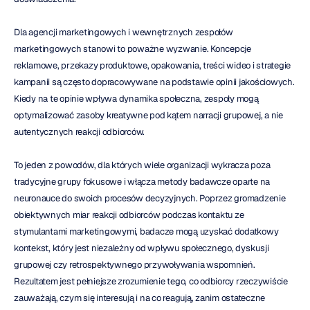
Dla agencji marketingowych i wewnętrznych zespołów 
marketingowych stanowi to poważne wyzwanie. Koncepcje 
reklamowe, przekazy produktowe, opakowania, treści wideo i strategie 
kampanii są często dopracowywane na podstawie opinii jakościowych. 
Kiedy na te opinie wpływa dynamika społeczna, zespoły mogą 
optymalizować zasoby kreatywne pod kątem narracji grupowej, a nie 
autentycznych reakcji odbiorców.
To jeden z powodów, dla których wiele organizacji wykracza poza 
tradycyjne grupy fokusowe i włącza metody badawcze oparte na 
neuronauce do swoich procesów decyzyjnych. Poprzez gromadzenie 
obiektywnych miar reakcji odbiorców podczas kontaktu ze 
stymulantami marketingowymi, badacze mogą uzyskać dodatkowy 
kontekst, który jest niezależny od wpływu społecznego, dyskusji 
grupowej czy retrospektywnego przywoływania wspomnień. 
Rezultatem jest pełniejsze zrozumienie tego, co odbiorcy rzeczywiście 
zauważają, czym się interesują i na co reagują, zanim ostateczne 