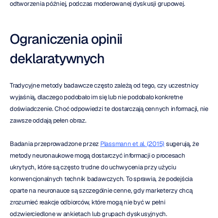
odtworzenia później, podczas moderowanej dyskusji grupowej.
Ograniczenia opinii 
deklaratywnych
Tradycyjne metody badawcze często zależą od tego, czy uczestnicy 
wyjaśnią, dlaczego podobało im się lub nie podobało konkretne 
doświadczenie. Choć odpowiedzi te dostarczają cennych informacji, nie 
zawsze oddają pełen obraz.
Badania przeprowadzone przez 
Plassmann et al. (2015)
 sugerują, że 
metody neuronaukowe mogą dostarczyć informacji o procesach 
ukrytych, które są często trudne do uchwycenia przy użyciu 
konwencjonalnych technik badawczych. To sprawia, że podejścia 
oparte na neuronauce są szczególnie cenne, gdy marketerzy chcą 
zrozumieć reakcje odbiorców, które mogą nie być w pełni 
odzwierciedlone w ankietach lub grupach dyskusyjnych.