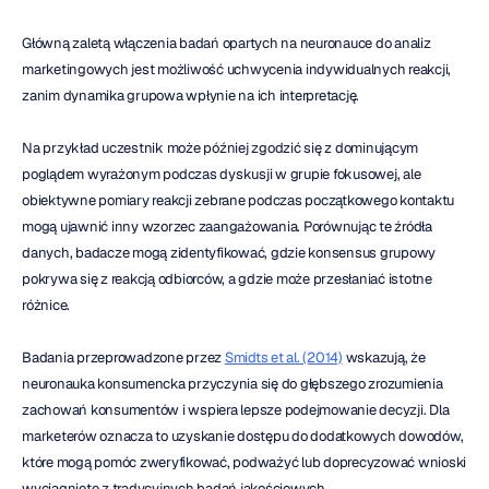
Główną zaletą włączenia badań opartych na neuronauce do analiz 
marketingowych jest możliwość uchwycenia indywidualnych reakcji, 
zanim dynamika grupowa wpłynie na ich interpretację.
Na przykład uczestnik może później zgodzić się z dominującym 
poglądem wyrażonym podczas dyskusji w grupie fokusowej, ale 
obiektywne pomiary reakcji zebrane podczas początkowego kontaktu 
mogą ujawnić inny wzorzec zaangażowania. Porównując te źródła 
danych, badacze mogą zidentyfikować, gdzie konsensus grupowy 
pokrywa się z reakcją odbiorców, a gdzie może przesłaniać istotne 
różnice.
Badania przeprowadzone przez 
Smidts et al. (2014)
 wskazują, że 
neuronauka konsumencka przyczynia się do głębszego zrozumienia 
zachowań konsumentów i wspiera lepsze podejmowanie decyzji. Dla 
marketerów oznacza to uzyskanie dostępu do dodatkowych dowodów, 
które mogą pomóc zweryfikować, podważyć lub doprecyzować wnioski 
wyciągnięte z tradycyjnych badań jakościowych.