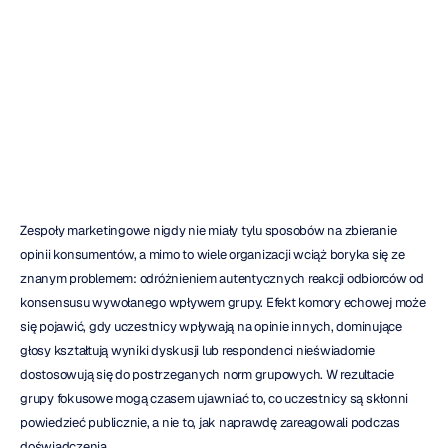
Alternatywy
dla
grup
fokusowych
H.B.
Duran
Zaktualizowano
dnia
16
cze
2026
Zespoły marketingowe nigdy nie miały tylu sposobów na zbieranie 
opinii konsumentów, a mimo to wiele organizacji wciąż boryka się ze 
znanym problemem: odróżnieniem autentycznych reakcji odbiorców od 
konsensusu wywołanego wpływem grupy. Efekt komory echowej może 
się pojawić, gdy uczestnicy wpływają na opinie innych, dominujące 
głosy kształtują wyniki dyskusji lub respondenci nieświadomie 
dostosowują się do postrzeganych norm grupowych. W rezultacie 
grupy fokusowe mogą czasem ujawniać to, co uczestnicy są skłonni 
powiedzieć publicznie, a nie to, jak naprawdę zareagowali podczas 
doświadczenia.