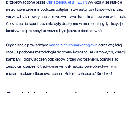
przeprowadzone przez 
Christoforou et al. (2017)
 wykazały, że reakcje 
neuronowe zebrane podczas oglądania zwiastunów filmowych przez 
widzów były powiązane z przyszłymi wynikami finansowymi w kinach. 
Co ważne, te spostrzeżenia były dostępne w momencie, gdy decyzje 
kreatywne i promocyjne można było jeszcze dostosować.
Organizacje prowadzące 
badania neuromarketingowe
 coraz częściej 
stosują podobne metodologie do oceny koncepcji reklamowych, kreacji 
kampanii i doświadczeń odbiorców przed wdrożeniem, pomagając 
zespołom uzupełnić tradycyjne wnioski jakościowe obiektywnymi 
miarami reakcji odbiorców. :contentReference[oaicite:1]{index=1}
Bardziej zrównoważony model 
badań marketingowych
Najskuteczniejsze programy badawcze zazwyczaj łączą wiele 
metodologii, zamiast polegać wyłącznie na jednym źródle wiedzy. 