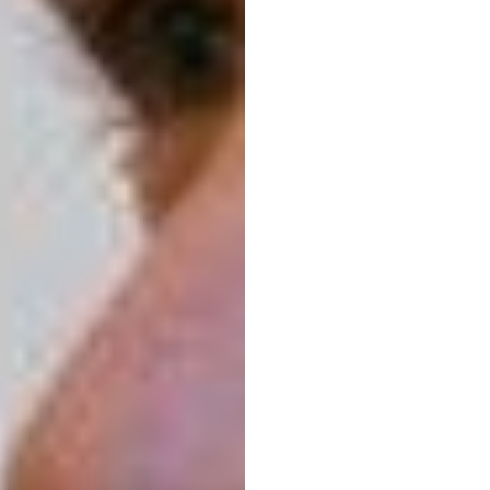
Klasyf
stres
pozn
podst
pojed
przy
u