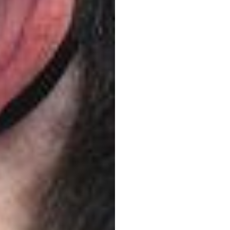
ludzki
proje
miast
długo
Heidi
Duran
Zaktualizow