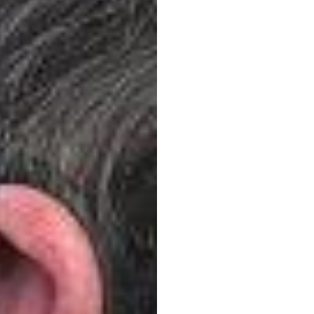
NICA
współ
Emoti
wykor