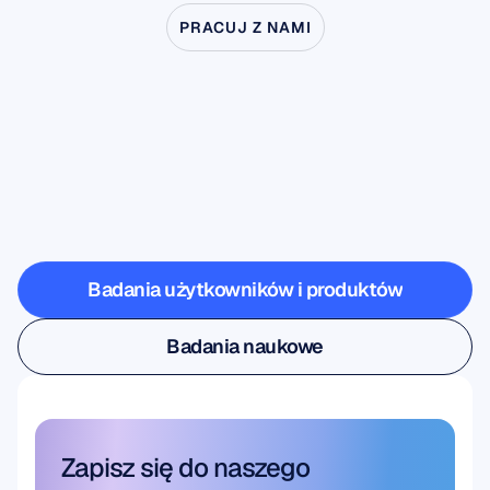
PRACUJ Z NAMI
Zobacz,
co
jest
możliwe,
gdy
neuronauka
wychodzi
poza
laboratorium
Badania użytkowników i produktów
Badania użytkowników i produktów
Badania naukowe
Badania naukowe
Zapisz się do naszego 