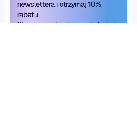
newslettera i otrzymaj 10% 
rabatu
Nie przegap okazji — zasubskrybuj 
już dziś i odbierz swoje wyjątkowe 
oszczędności.
Zasubskrybuj tutaj
Zasubskrybuj tutaj
Produkt
Rozwiązania
Badania naukowe
SPRZĘT
Epoc X
Badania 
Flex 2 Saline
użytkowników i 
Flex 2 Gel
produktów
Insight
Interfejs mózg-
MN8
komputer (BCI)
Akcesoria
Zdrowie mózgu
OPROGRAMOWANIE
Emotiv Play