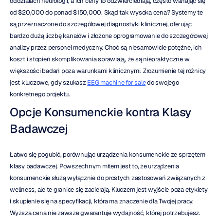
oddziałach neurologii, a ich ceny to odzwierciedlają, często wahając się 
od $20,000 do ponad $150,000. Skąd tak wysoka cena? Systemy te 
są przeznaczone do szczegółowej diagnostyki klinicznej, oferując 
bardzo dużą liczbę kanałów i złożone oprogramowanie do szczegółowej 
analizy przez personel medyczny. Choć są niesamowicie potężne, ich 
koszt i stopień skomplikowania sprawiają, że są niepraktyczne w 
większości badań poza warunkami klinicznymi. Zrozumienie tej różnicy 
jest kluczowe, gdy szukasz 
EEG machine for sale
 do swojego 
konkretnego projektu.
Opcje Konsumenckie kontra Klasy 
Badawczej
Łatwo się pogubić, porównując urządzenia konsumenckie ze sprzętem 
klasy badawczej. Powszechnym mitem jest to, że urządzenia 
konsumenckie służą wyłącznie do prostych zastosowań związanych z 
wellness, ale te granice się zacierają. Kluczem jest wyjście poza etykiety 
i skupienie się na specyfikacji, która ma znaczenie dla Twojej pracy. 
Wyższa cena nie zawsze gwarantuje wydajność, której potrzebujesz. 