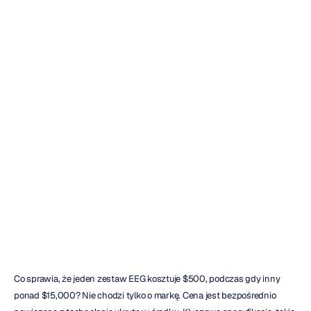
Cena
aparatu
EEG:
Co
musisz
wiedzieć
przed
zakupem
Emotiv
Zaktualizowano
dnia
18
lut
2026
Co sprawia, że jeden zestaw EEG kosztuje $500, podczas gdy inny 
ponad $15,000? Nie chodzi tylko o markę. Cena jest bezpośrednio 