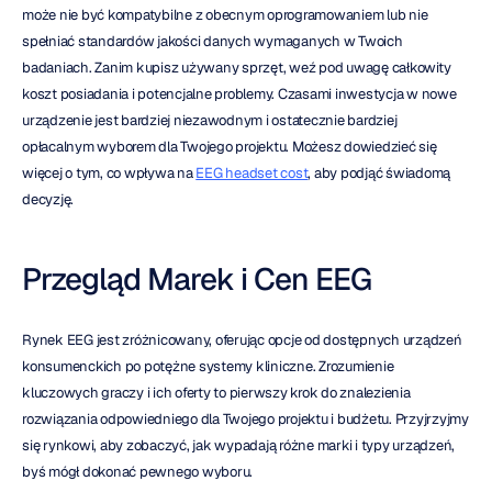
może nie być kompatybilne z obecnym oprogramowaniem lub nie 
spełniać standardów jakości danych wymaganych w Twoich 
badaniach. Zanim kupisz używany sprzęt, weź pod uwagę całkowity 
koszt posiadania i potencjalne problemy. Czasami inwestycja w nowe 
urządzenie jest bardziej niezawodnym i ostatecznie bardziej 
opłacalnym wyborem dla Twojego projektu. Możesz dowiedzieć się 
więcej o tym, co wpływa na 
EEG headset cost
, aby podjąć świadomą 
decyzję.
Przegląd Marek i Cen EEG
Rynek EEG jest zróżnicowany, oferując opcje od dostępnych urządzeń 
konsumenckich po potężne systemy kliniczne. Zrozumienie 
kluczowych graczy i ich oferty to pierwszy krok do znalezienia 
rozwiązania odpowiedniego dla Twojego projektu i budżetu. Przyjrzyjmy 
się rynkowi, aby zobaczyć, jak wypadają różne marki i typy urządzeń, 
byś mógł dokonać pewnego wyboru.