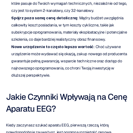
które pasuje do Twoich wymagań technicznych, niezależnie od tego, 
czy jest to system 2-kanałowy, czy 32-kanałowy.
Spójrz poza samą cenę detaliczną
: Mądry budżet uwzględnia 
całkowity koszt posiadania, w tym koszty cykliczne, takie jak 
subskrypcje oprogramowania, materiały eksploatacyjne i potencjalne 
szkolenia, co daje bardziej realistyczny obraz finansowy.
Nowe urządzenie to często lepsza wartość
: Choć używane 
urządzenie może wydawać się okazją, zakup nowego od producenta 
gwarantuje pełną gwarancję, wsparcie techniczne oraz dostęp do 
najnowszego oprogramowania, co chroni Twoją inwestycję w 
dłuższej perspektywie.
Jakie Czynniki Wpływają na Cenę 
Aparatu EEG?
Kiedy zaczynasz szukać aparatu EEG, pierwszą rzeczą, którą 
prawdopodobnie zauważysz, jest ogromna rozpiętość cenowa. 