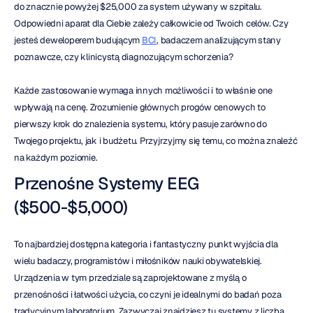
do znacznie powyżej $25,000 za system używany w szpitalu. 
Odpowiedni aparat dla Ciebie zależy całkowicie od Twoich celów. Czy 
jesteś deweloperem budującym 
BCI
, badaczem analizującym stany 
poznawcze, czy klinicystą diagnozującym schorzenia?
Każde zastosowanie wymaga innych możliwości i to właśnie one 
wpływają na cenę. Zrozumienie głównych progów cenowych to 
pierwszy krok do znalezienia systemu, który pasuje zarówno do 
Twojego projektu, jak i budżetu. Przyjrzyjmy się temu, co można znaleźć 
na każdym poziomie.
Przenośne Systemy EEG 
($500-$5,000)
To najbardziej dostępna kategoria i fantastyczny punkt wyjścia dla 
wielu badaczy, programistów i miłośników nauki obywatelskiej. 
Urządzenia w tym przedziale są zaprojektowane z myślą o 
przenośności i łatwości użycia, co czyni je idealnymi do badań poza 
tradycyjnym laboratorium. Zazwyczaj znajdziesz tu systemy z liczbą 