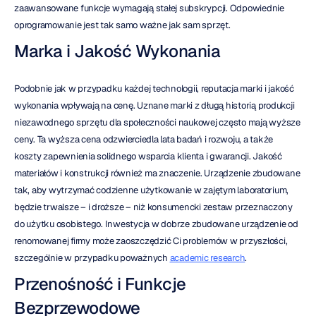
zaawansowane funkcje wymagają stałej subskrypcji. Odpowiednie 
oprogramowanie jest tak samo ważne jak sam sprzęt.
Marka i Jakość Wykonania
Podobnie jak w przypadku każdej technologii, reputacja marki i jakość 
wykonania wpływają na cenę. Uznane marki z długą historią produkcji 
niezawodnego sprzętu dla społeczności naukowej często mają wyższe 
ceny. Ta wyższa cena odzwierciedla lata badań i rozwoju, a także 
koszty zapewnienia solidnego wsparcia klienta i gwarancji. Jakość 
materiałów i konstrukcji również ma znaczenie. Urządzenie zbudowane 
tak, aby wytrzymać codzienne użytkowanie w zajętym laboratorium, 
będzie trwalsze – i droższe – niż konsumencki zestaw przeznaczony 
do użytku osobistego. Inwestycja w dobrze zbudowane urządzenie od 
renomowanej firmy może zaoszczędzić Ci problemów w przyszłości, 
szczególnie w przypadku poważnych 
academic research
.
Przenośność i Funkcje 
Bezprzewodowe