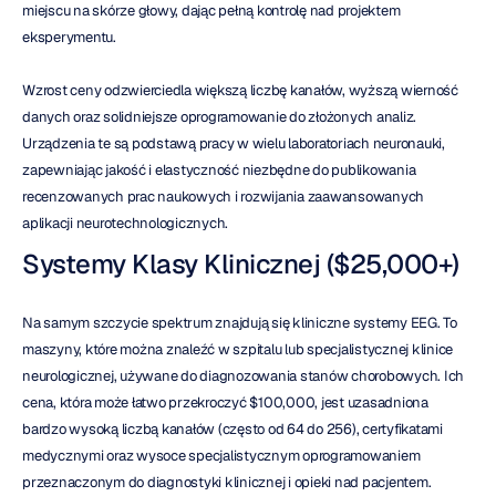
miejscu na skórze głowy, dając pełną kontrolę nad projektem 
eksperymentu.
Wzrost ceny odzwierciedla większą liczbę kanałów, wyższą wierność 
danych oraz solidniejsze oprogramowanie do złożonych analiz. 
Urządzenia te są podstawą pracy w wielu laboratoriach neuronauki, 
zapewniając jakość i elastyczność niezbędne do publikowania 
recenzowanych prac naukowych i rozwijania zaawansowanych 
aplikacji neurotechnologicznych.
Systemy Klasy Klinicznej ($25,000+)
Na samym szczycie spektrum znajdują się kliniczne systemy EEG. To 
maszyny, które można znaleźć w szpitalu lub specjalistycznej klinice 
neurologicznej, używane do diagnozowania stanów chorobowych. Ich 
cena, która może łatwo przekroczyć $100,000, jest uzasadniona 
bardzo wysoką liczbą kanałów (często od 64 do 256), certyfikatami 
medycznymi oraz wysoce specjalistycznym oprogramowaniem 
przeznaczonym do diagnostyki klinicznej i opieki nad pacjentem.