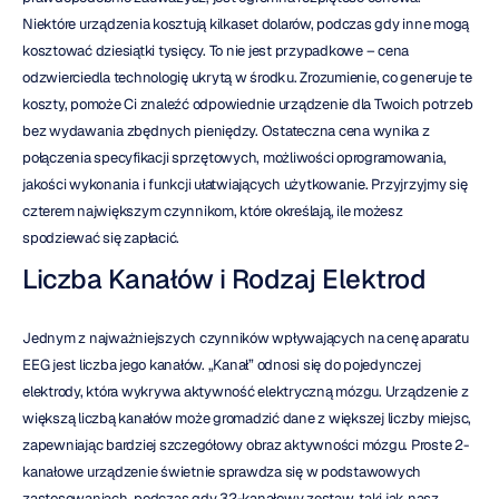
Niektóre urządzenia kosztują kilkaset dolarów, podczas gdy inne mogą 
kosztować dziesiątki tysięcy. To nie jest przypadkowe – cena 
odzwierciedla technologię ukrytą w środku. Zrozumienie, co generuje te 
koszty, pomoże Ci znaleźć odpowiednie urządzenie dla Twoich potrzeb 
bez wydawania zbędnych pieniędzy. Ostateczna cena wynika z 
połączenia specyfikacji sprzętowych, możliwości oprogramowania, 
jakości wykonania i funkcji ułatwiających użytkowanie. Przyjrzyjmy się 
czterem największym czynnikom, które określają, ile możesz 
spodziewać się zapłacić.
Liczba Kanałów i Rodzaj Elektrod
Jednym z najważniejszych czynników wpływających na cenę aparatu 
EEG jest liczba jego kanałów. „Kanał” odnosi się do pojedynczej 
elektrody, która wykrywa aktywność elektryczną mózgu. Urządzenie z 
większą liczbą kanałów może gromadzić dane z większej liczby miejsc, 
zapewniając bardziej szczegółowy obraz aktywności mózgu. Proste 2-
kanałowe urządzenie świetnie sprawdza się w podstawowych 
zastosowaniach, podczas gdy 32-kanałowy zestaw, taki jak nasz 