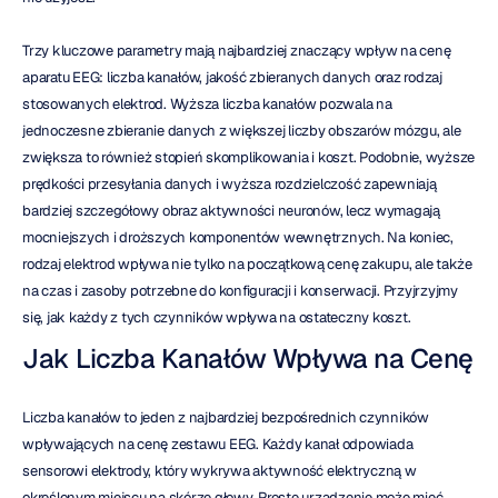
Trzy kluczowe parametry mają najbardziej znaczący wpływ na cenę 
aparatu EEG: liczba kanałów, jakość zbieranych danych oraz rodzaj 
stosowanych elektrod. Wyższa liczba kanałów pozwala na 
jednoczesne zbieranie danych z większej liczby obszarów mózgu, ale 
zwiększa to również stopień skomplikowania i koszt. Podobnie, wyższe 
prędkości przesyłania danych i wyższa rozdzielczość zapewniają 
bardziej szczegółowy obraz aktywności neuronów, lecz wymagają 
mocniejszych i droższych komponentów wewnętrznych. Na koniec, 
rodzaj elektrod wpływa nie tylko na początkową cenę zakupu, ale także 
na czas i zasoby potrzebne do konfiguracji i konserwacji. Przyjrzyjmy 
się, jak każdy z tych czynników wpływa na ostateczny koszt.
Jak Liczba Kanałów Wpływa na Cenę
Liczba kanałów to jeden z najbardziej bezpośrednich czynników 
wpływających na cenę zestawu EEG. Każdy kanał odpowiada 
sensorowi elektrody, który wykrywa aktywność elektryczną w 
określonym miejscu na skórze głowy. Proste urządzenie może mieć 