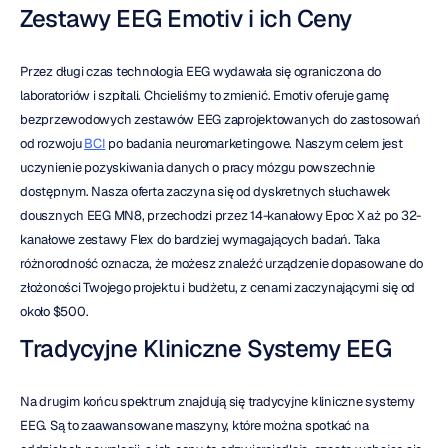
Zestawy EEG Emotiv i ich Ceny
Przez długi czas technologia EEG wydawała się ograniczona do 
laboratoriów i szpitali. Chcieliśmy to zmienić. Emotiv oferuje gamę 
bezprzewodowych zestawów EEG zaprojektowanych do zastosowań 
od rozwoju 
BCI
 po badania neuromarketingowe. Naszym celem jest 
uczynienie pozyskiwania danych o pracy mózgu powszechnie 
dostępnym. Nasza oferta zaczyna się od dyskretnych słuchawek 
dousznych EEG MN8, przechodzi przez 14-kanałowy Epoc X aż po 32-
kanałowe zestawy Flex do bardziej wymagających badań. Taka 
różnorodność oznacza, że możesz znaleźć urządzenie dopasowane do 
złożoności Twojego projektu i budżetu, z cenami zaczynającymi się od 
około $500.
Tradycyjne Kliniczne Systemy EEG
Na drugim końcu spektrum znajdują się tradycyjne kliniczne systemy 
EEG. Są to zaawansowane maszyny, które można spotkać na 