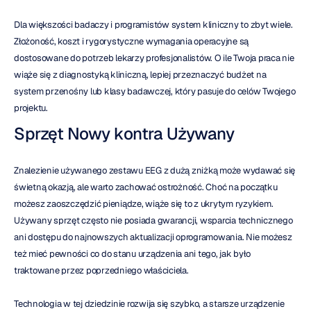
Dla większości badaczy i programistów system kliniczny to zbyt wiele. 
Złożoność, koszt i rygorystyczne wymagania operacyjne są 
dostosowane do potrzeb lekarzy profesjonalistów. O ile Twoja praca nie 
wiąże się z diagnostyką kliniczną, lepiej przeznaczyć budżet na 
system przenośny lub klasy badawczej, który pasuje do celów Twojego 
projektu.
Sprzęt Nowy kontra Używany
Znalezienie używanego zestawu EEG z dużą zniżką może wydawać się 
świetną okazją, ale warto zachować ostrożność. Choć na początku 
możesz zaoszczędzić pieniądze, wiąże się to z ukrytym ryzykiem. 
Używany sprzęt często nie posiada gwarancji, wsparcia technicznego 
ani dostępu do najnowszych aktualizacji oprogramowania. Nie możesz 
też mieć pewności co do stanu urządzenia ani tego, jak było 
traktowane przez poprzedniego właściciela.
Technologia w tej dziedzinie rozwija się szybko, a starsze urządzenie 