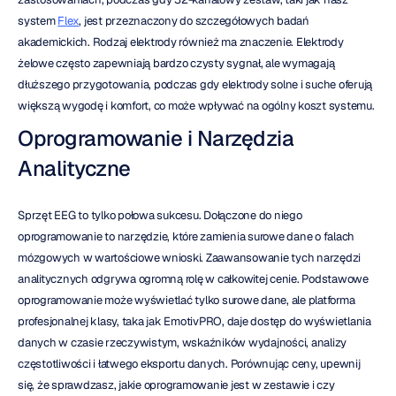
system 
Flex
, jest przeznaczony do szczegółowych badań 
akademickich. Rodzaj elektrody również ma znaczenie. Elektrody 
żelowe często zapewniają bardzo czysty sygnał, ale wymagają 
dłuższego przygotowania, podczas gdy elektrody solne i suche oferują 
większą wygodę i komfort, co może wpływać na ogólny koszt systemu.
Oprogramowanie i Narzędzia 
Analityczne
Sprzęt EEG to tylko połowa sukcesu. Dołączone do niego 
oprogramowanie to narzędzie, które zamienia surowe dane o falach 
mózgowych w wartościowe wnioski. Zaawansowanie tych narzędzi 
analitycznych odgrywa ogromną rolę w całkowitej cenie. Podstawowe 
oprogramowanie może wyświetlać tylko surowe dane, ale platforma 
profesjonalnej klasy, taka jak EmotivPRO, daje dostęp do wyświetlania 
danych w czasie rzeczywistym, wskaźników wydajności, analizy 
częstotliwości i łatwego eksportu danych. Porównując ceny, upewnij 
się, że sprawdzasz, jakie oprogramowanie jest w zestawie i czy 