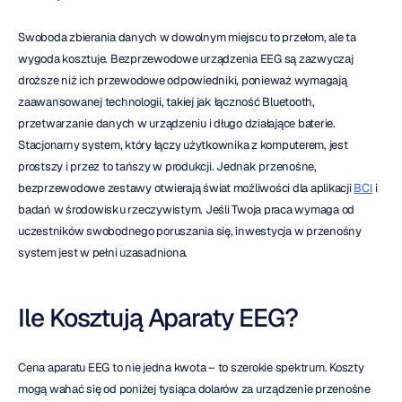
Swoboda zbierania danych w dowolnym miejscu to przełom, ale ta 
wygoda kosztuje. Bezprzewodowe urządzenia EEG są zazwyczaj 
droższe niż ich przewodowe odpowiedniki, ponieważ wymagają 
zaawansowanej technologii, takiej jak łączność Bluetooth, 
przetwarzanie danych w urządzeniu i długo działające baterie. 
Stacjonarny system, który łączy użytkownika z komputerem, jest 
prostszy i przez to tańszy w produkcji. Jednak przenośne, 
bezprzewodowe zestawy otwierają świat możliwości dla aplikacji 
BCI
 i 
badań w środowisku rzeczywistym. Jeśli Twoja praca wymaga od 
uczestników swobodnego poruszania się, inwestycja w przenośny 
system jest w pełni uzasadniona.
Ile Kosztują Aparaty EEG?
Cena aparatu EEG to nie jedna kwota – to szerokie spektrum. Koszty 
mogą wahać się od poniżej tysiąca dolarów za urządzenie przenośne 