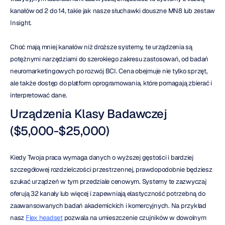
kanałów od 2 do 14, takie jak nasze słuchawki douszne MN8 lub zestaw 
Insight.
Choć mają mniej kanałów niż droższe systemy, te urządzenia są 
potężnymi narzędziami do szerokiego zakresu zastosowań, od badań 
neuromarketingowych po rozwój BCI. Cena obejmuje nie tylko sprzęt, 
ale także dostęp do platform oprogramowania, które pomagają zbierać i 
interpretować dane.
Urządzenia Klasy Badawczej 
($5,000-$25,000)
Kiedy Twoja praca wymaga danych o wyższej gęstości i bardziej 
szczegółowej rozdzielczości przestrzennej, prawdopodobnie będziesz 
szukać urządzeń w tym przedziale cenowym. Systemy te zazwyczaj 
oferują 32 kanały lub więcej i zapewniają elastyczność potrzebną do 
zaawansowanych badań akademickich i komercyjnych. Na przykład 
nasz 
Flex headset
 pozwala na umieszczenie czujników w dowolnym 