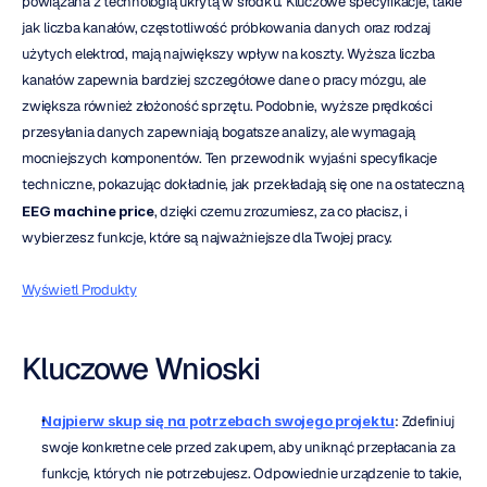
powiązana z technologią ukrytą w środku. Kluczowe specyfikacje, takie 
jak liczba kanałów, częstotliwość próbkowania danych oraz rodzaj 
użytych elektrod, mają największy wpływ na koszty. Wyższa liczba 
kanałów zapewnia bardziej szczegółowe dane o pracy mózgu, ale 
zwiększa również złożoność sprzętu. Podobnie, wyższe prędkości 
przesyłania danych zapewniają bogatsze analizy, ale wymagają 
mocniejszych komponentów. Ten przewodnik wyjaśni specyfikacje 
techniczne, pokazując dokładnie, jak przekładają się one na ostateczną 
EEG machine price
, dzięki czemu zrozumiesz, za co płacisz, i 
wybierzesz funkcje, które są najważniejsze dla Twojej pracy.
Wyświetl Produkty
Kluczowe Wnioski
Najpierw skup się na potrzebach swojego projektu
: Zdefiniuj 
swoje konkretne cele przed zakupem, aby uniknąć przepłacania za 
funkcje, których nie potrzebujesz. Odpowiednie urządzenie to takie, 