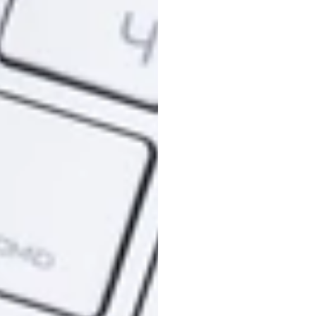
obecn
kwiat
miejs
Heidi
Duran
Zaktualizow