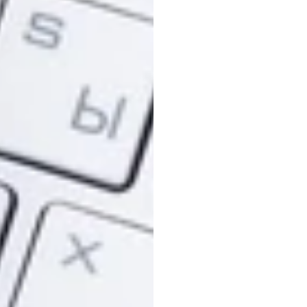
Zesta
ujawn
stres