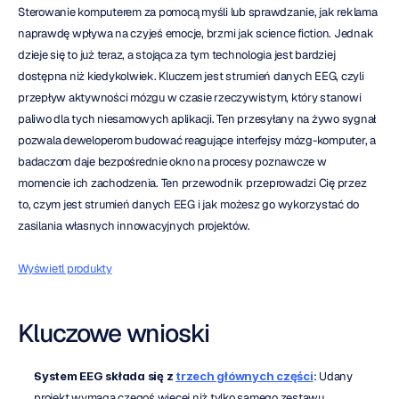
Sterowanie komputerem za pomocą myśli lub sprawdzanie, jak reklama 
naprawdę wpływa na czyjeś emocje, brzmi jak science fiction. Jednak 
dzieje się to już teraz, a stojąca za tym technologia jest bardziej 
dostępna niż kiedykolwiek. Kluczem jest strumień danych EEG, czyli 
przepływ aktywności mózgu w czasie rzeczywistym, który stanowi 
paliwo dla tych niesamowych aplikacji. Ten przesyłany na żywo sygnał 
pozwala deweloperom budować reagujące interfejsy mózg-komputer, a 
badaczom daje bezpośrednie okno na procesy poznawcze w 
momencie ich zachodzenia. Ten przewodnik przeprowadzi Cię przez 
to, czym jest strumień danych EEG i jak możesz go wykorzystać do 
zasilania własnych innowacyjnych projektów.
Wyświetl produkty
Kluczowe wnioski
System EEG składa się z 
trzech głównych części
: Udany 
projekt wymaga czegoś więcej niż tylko samego zestawu 