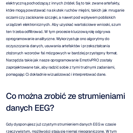
elektryczną pochodzącą z innych źródeł. Są to tak zwane artefakty, 
które mogą powstawać na skutek ruchów mięśni, takich jak mruganie 
oczami czy zaciskanie szczęki, a nawet pod wpływem pobliskich 
urządzeń elektronicznych. Aby uzyskać wartościowe wnioski, szum 
ten trzeba odfiltrować. W tym procesie kluczową rolę odgrywa 
oprogramowanie analityczne. Wykorzystuje ono algorytmy do 
oczyszczania danych, usuwania artefaktów i przekształcania 
złożonych wzorców fal mózgowych w bardziej przystępny format. 
Narzędzia takie jak nasze oprogramowanie EmotivPRO zostały 
zaprojektowane tak, aby radzić sobie z tymi trudnymi zadaniami, 
pomagając Ci dokładnie wizualizować i interpretować dane.
Co można zrobić ze strumieniami 
danych EEG?
Gdy dysponujesz już czystym strumieniem danych EEG w czasie 
rzeczywistym, możliwości stają się niemal nieograniczone. W tym 