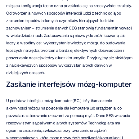
miejscu konfiguracja techniczna przekłada się na rzeczywiste rezultaty. 
Od tworzenia nowych sposobów interakcji ludzi z technologią po 
zrozumienie podświadomych czynników kierujących ludzkim 
zachowaniem – strumienie danych EEG stanowią fundament innowacji 
w wielu dziedzinach. Zastosowania są niezwykle zróżnicowane, ale 
łączy je wspólny cel: wykorzystanie wiedzy o mózgu do budowania 
lepszych narzędzi, tworzenia bardziej efektywnych doświadczeń i 
poszerzania naszej wiedzy o ludzkim umyśle. Przyjrzyjmy się niektórym 
z najciekawszych sposobów wykorzystania tych danych w 
dzisiejszych czasach.
Zasilanie interfejsów mózg-komputer
U podstaw interfejsu mózg-komputer (BCI) leży tłumaczenie 
aktywności mózgu na polecenia dla komputera lub urządzenia, co 
pozwala na sterowanie rzeczami za pomocą myśli. Dane EEG w czasie 
rzeczywistym są paliwem dla tych systemów. Technologia ta ma 
ogromne znaczenie, zwłaszcza przy tworzeniu urządzeń 
wspomagających, które mogą przywrócić możliwość komunikacji i 