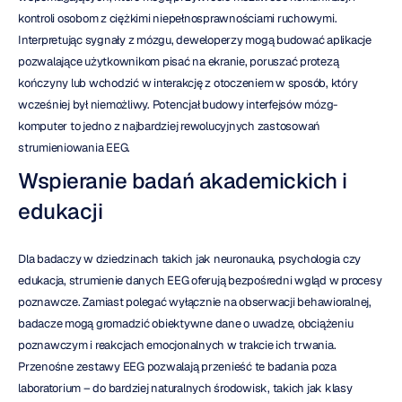
kontroli osobom z ciężkimi niepełnosprawnościami ruchowymi. 
Interpretując sygnały z mózgu, deweloperzy mogą budować aplikacje 
pozwalające użytkownikom pisać na ekranie, poruszać protezą 
kończyny lub wchodzić w interakcję z otoczeniem w sposób, który 
wcześniej był niemożliwy. Potencjał budowy interfejsów mózg-
komputer to jedno z najbardziej rewolucyjnych zastosowań 
strumieniowania EEG.
Wspieranie badań akademickich i 
edukacji
Dla badaczy w dziedzinach takich jak neuronauka, psychologia czy 
edukacja, strumienie danych EEG oferują bezpośredni wgląd w procesy 
poznawcze. Zamiast polegać wyłącznie na obserwacji behawioralnej, 
badacze mogą gromadzić obiektywne dane o uwadze, obciążeniu 
poznawczym i reakcjach emocjonalnych w trakcie ich trwania. 
Przenośne zestawy EEG pozwalają przenieść te badania poza 
laboratorium – do bardziej naturalnych środowisk, takich jak klasy 