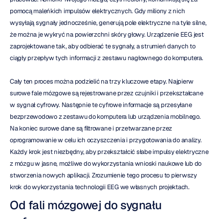
pomocą maleńkich impulsów elektrycznych. Gdy miliony z nich 
wysyłają sygnały jednocześnie, generują pole elektryczne na tyle silne, 
że można je wykryć na powierzchni skóry głowy. Urządzenie EEG jest 
zaprojektowane tak, aby odbierać te sygnały, a strumień danych to 
ciągły przepływ tych informacji z zestawu nagłownego do komputera.
Cały ten proces można podzielić na trzy kluczowe etapy. Najpierw 
surowe fale mózgowe są rejestrowane przez czujniki i przekształcane 
w sygnał cyfrowy. Następnie te cyfrowe informacje są przesyłane 
bezprzewodowo z zestawu do komputera lub urządzenia mobilnego. 
Na koniec surowe dane są filtrowane i przetwarzane przez 
oprogramowanie w celu ich oczyszczenia i przygotowania do analizy. 
Każdy krok jest niezbędny, aby przekształcić słabe impulsy elektryczne 
z mózgu w jasne, możliwe do wykorzystania wnioski naukowe lub do 
stworzenia nowych aplikacji. Zrozumienie tego procesu to pierwszy 
krok do wykorzystania technologii EEG we własnych projektach.
Od fali mózgowej do sygnału 