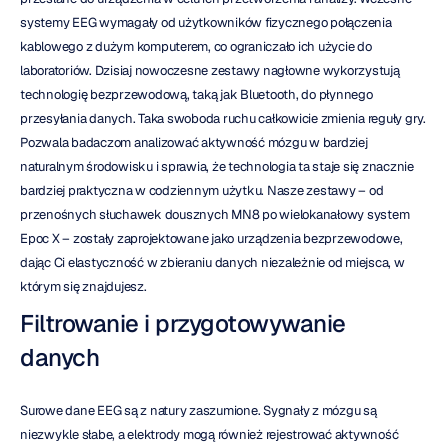
systemy EEG wymagały od użytkowników fizycznego połączenia 
kablowego z dużym komputerem, co ograniczało ich użycie do 
laboratoriów. Dzisiaj nowoczesne zestawy nagłowne wykorzystują 
technologię bezprzewodową, taką jak Bluetooth, do płynnego 
przesyłania danych. Taka swoboda ruchu całkowicie zmienia reguły gry. 
Pozwala badaczom analizować aktywność mózgu w bardziej 
naturalnym środowisku i sprawia, że technologia ta staje się znacznie 
bardziej praktyczna w codziennym użytku. Nasze zestawy – od 
przenośnych słuchawek dousznych MN8 po wielokanałowy system 
Epoc X – zostały zaprojektowane jako urządzenia bezprzewodowe, 
dając Ci elastyczność w zbieraniu danych niezależnie od miejsca, w 
którym się znajdujesz.
Filtrowanie i przygotowywanie 
danych
Surowe dane EEG są z natury zaszumione. Sygnały z mózgu są 
niezwykle słabe, a elektrody mogą również rejestrować aktywność 