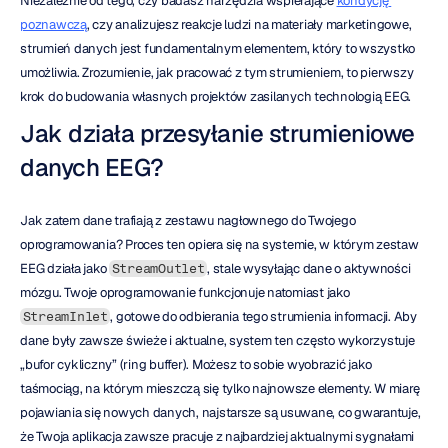
Niezależnie od tego, czy badasz narzędzia wspierające 
kondycję 
poznawczą
, czy analizujesz reakcje ludzi na materiały marketingowe, 
strumień danych jest fundamentalnym elementem, który to wszystko 
umożliwia. Zrozumienie, jak pracować z tym strumieniem, to pierwszy 
krok do budowania własnych projektów zasilanych technologią EEG.
Jak działa przesyłanie strumieniowe 
danych EEG?
Jak zatem dane trafiają z zestawu nagłownego do Twojego 
oprogramowania? Proces ten opiera się na systemie, w którym zestaw 
EEG działa jako 
, stale wysyłając dane o aktywności 
StreamOutlet
mózgu. Twoje oprogramowanie funkcjonuje natomiast jako 
, gotowe do odbierania tego strumienia informacji. Aby 
StreamInlet
dane były zawsze świeże i aktualne, system ten często wykorzystuje 
„bufor cykliczny” (ring buffer). Możesz to sobie wyobrazić jako 
taśmociąg, na którym mieszczą się tylko najnowsze elementy. W miarę 
pojawiania się nowych danych, najstarsze są usuwane, co gwarantuje, 
że Twoja aplikacja zawsze pracuje z najbardziej aktualnymi sygnałami 