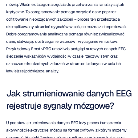
mówią. Właśnie dlatego narzędzia do przetwarzania i analizy są tak 
krytyczne. To oprogramowanie pomaga oczyścić dane poprzez 
odfiltrowanie niepożądanych zakłóceń – proces ten przekształca 
skomplikowany strumień sygnałów w coś, co można zinterpretować. 
Dobre oprogramowanie analityczne pomaga również zwizualizować 
dane, ułatwiając dostrzeganie wzorców i wyciąganie wniosków. 
Przykładowo, EmotivPRO umożliwia podgląd surowych danych EEG, 
śledzenie wskaźników wydajności w czasie rzeczywistym oraz 
oznaczanie konkretnych zdarzeń w strumieniu danych w celu ich 
łatwiejszej późniejszej analizy.
Jak strumieniowanie danych EEG 
rejestruje sygnały mózgowe?
U podstaw strumieniowania danych EEG leży proces tłumaczenia 
aktywności elektrycznej mózgu na format cyfrowy, z którym możemy 
pracować. Komórki Twojego mózgu, czyli neurony, komunikują się za 