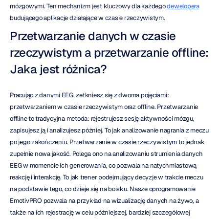
mózgowymi. Ten mechanizm jest kluczowy dla każdego 
dewelopera
budującego aplikacje działające w czasie rzeczywistym.
Przetwarzanie danych w czasie 
rzeczywistym a przetwarzanie offline: 
Jaka jest różnica?
Pracując z danymi EEG, zetkniesz się z dwoma pojęciami: 
przetwarzaniem w czasie rzeczywistym oraz offline. Przetwarzanie 
offline to tradycyjna metoda: rejestrujesz sesję aktywności mózgu, 
zapisujesz ją i analizujesz później. To jak analizowanie nagrania z meczu 
po jego zakończeniu. Przetwarzanie w czasie rzeczywistym to jednak 
zupełnie nowa jakość. Polega ono na analizowaniu strumienia danych 
EEG w momencie ich generowania, co pozwala na natychmiastową 
reakcję i interakcję. To jak trener podejmujący decyzje w trakcie meczu 
na podstawie tego, co dzieje się na boisku. Nasze oprogramowanie 
EmotivPRO pozwala na przykład na wizualizację danych na żywo, a 
także na ich rejestrację w celu późniejszej, bardziej szczegółowej 