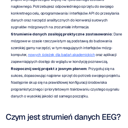
nagłownego. Potrzebujesz odpowiedniego sprzętu do swojego 
konkretnego celu, oprogramowania i interfejsów API do przesyłania 
danych oraz narzędzi analitycznych do konwersji surowych 
sygnałów mózgowych na zrozumiałe informacje.
Strumienie danych zasilają praktyczne zastosowania
: Dane 
mózgowe w czasie rzeczywistym są podstawą do budowania 
szerokiej gamy narzędzi, w tym reagujących interfejsów mózg-
komputer, 
nowych ścieżek dla badań akademickich
 oraz aplikacji 
zapewniających dostęp do wglądu w kondycję poznawczą.
Rozpocznij swój projekt z jasnym planem
: Przygotuj się na 
sukces, dopasowując najpierw sprzęt do potrzeb swojego projektu. 
Następnie skup się na prawidłowej konfiguracji środowiska 
programistycznego i priorytetowym traktowaniu czystego sygnału 
danych o wysokiej jakości od samego początku.
Czym jest strumień danych EEG?