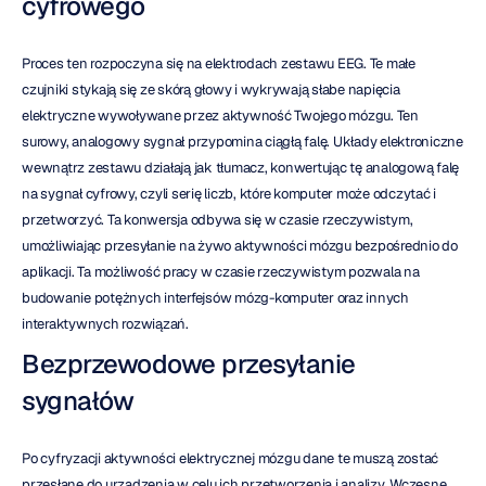
cyfrowego
Proces ten rozpoczyna się na elektrodach zestawu EEG. Te małe 
czujniki stykają się ze skórą głowy i wykrywają słabe napięcia 
elektryczne wywoływane przez aktywność Twojego mózgu. Ten 
surowy, analogowy sygnał przypomina ciągłą falę. Układy elektroniczne 
wewnątrz zestawu działają jak tłumacz, konwertując tę analogową falę 
na sygnał cyfrowy, czyli serię liczb, które komputer może odczytać i 
przetworzyć. Ta konwersja odbywa się w czasie rzeczywistym, 
umożliwiając przesyłanie na żywo aktywności mózgu bezpośrednio do 
aplikacji. Ta możliwość pracy w czasie rzeczywistym pozwala na 
budowanie potężnych interfejsów mózg-komputer oraz innych 
interaktywnych rozwiązań.
Bezprzewodowe przesyłanie 
sygnałów
Po cyfryzacji aktywności elektrycznej mózgu dane te muszą zostać 
przesłane do urządzenia w celu ich przetworzenia i analizy. Wczesne 