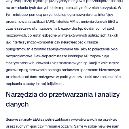
Gdy Twój sprzęt rejestruje już sygnały mózgowe, potrzebujesz sposobu 
na przesłanie tych danych do komputera, aby móc z nich korzystać. W 
tym miejscu z pomocą przychodzi oprogramowanie oraz interfejsy 
programowania aplikacji (API). Interfejs API strumienia danych EEG w 
czasie rzeczywistym zapewnia bieżący dostęp do danych o falach 
mózgowych, co jest niezbędne w interaktywnych aplikacjach, takich 
jak interfejsy mózg-komputer czy neurofeedback. Nasze 
oprogramowanie zostało zaprojektowane tak, aby to połączenie było 
bezproblemowe. Deweloperom nasze interfejsy API zapewniają 
elastyczność w budowaniu niestandardowych aplikacji, z kolei nasze 
gotowe oprogramowanie pomaga badaczom i partnerom biznesowym 
przekształcać dane mózgowe w praktyczne wnioski bez konieczności 
napisania choćby jednej linijki kodu.
Narzędzia do przetwarzania i analizy 
danych
Surowe sygnały EEG są pełne zakłóceń wywoływanych na przykład 
przez ruchy mięśni czy mruganie oczami. Same w sobie niewiele nam 