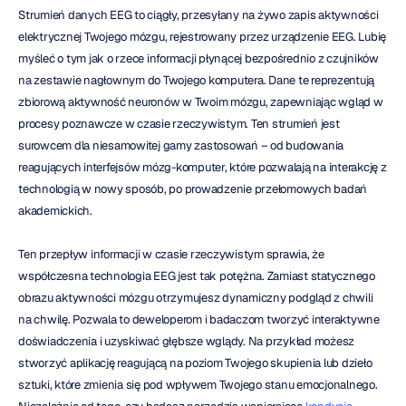
Strumień danych EEG to ciągły, przesyłany na żywo zapis aktywności 
elektrycznej Twojego mózgu, rejestrowany przez urządzenie EEG. Lubię 
myśleć o tym jak o rzece informacji płynącej bezpośrednio z czujników 
na zestawie nagłownym do Twojego komputera. Dane te reprezentują 
zbiorową aktywność neuronów w Twoim mózgu, zapewniając wgląd w 
procesy poznawcze w czasie rzeczywistym. Ten strumień jest 
surowcem dla niesamowitej gamy zastosowań – od budowania 
reagujących interfejsów mózg-komputer, które pozwalają na interakcję z 
technologią w nowy sposób, po prowadzenie przełomowych badań 
akademickich.
Ten przepływ informacji w czasie rzeczywistym sprawia, że 
współczesna technologia EEG jest tak potężna. Zamiast statycznego 
obrazu aktywności mózgu otrzymujesz dynamiczny podgląd z chwili 
na chwilę. Pozwala to deweloperom i badaczom tworzyć interaktywne 
doświadczenia i uzyskiwać głębsze wglądy. Na przykład możesz 
stworzyć aplikację reagującą na poziom Twojego skupienia lub dzieło 
sztuki, które zmienia się pod wpływem Twojego stanu emocjonalnego. 