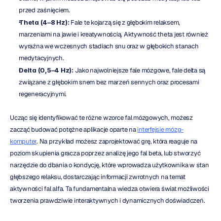
przed zaśnięciem.
Theta (4–8 Hz):
 Fale te kojarzą się z głębokim relaksem, 
marzeniami na jawie i kreatywnością. Aktywność theta jest również 
wyraźna we wczesnych stadiach snu oraz w głębokich stanach 
medytacyjnych.
Delta (0,5–4 Hz):
 Jako najwolniejsze fale mózgowe, fale delta są 
związane z głębokim snem bez marzeń sennych oraz procesami 
regeneracyjnymi.
Ucząc się identyfikować te różne wzorce fal mózgowych, możesz 
zacząć budować potężne aplikacje oparte na 
interfejsie mózg-
komputer
. Na przykład możesz zaprojektować grę, która reaguje na 
poziom skupienia gracza poprzez analizę jego fal beta, lub stworzyć 
narzędzie do dbania o kondycję, które wprowadza użytkownika w stan 
głębszego relaksu, dostarczając informacji zwrotnych na temat 
aktywności fal alfa. Ta fundamentalna wiedza otwiera świat możliwości 
tworzenia prawdziwie interaktywnych i dynamicznych doświadczeń.