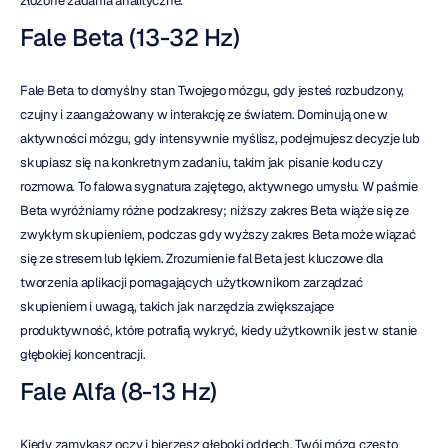
złożone zadania analityczne.
Fale Beta (13-32 Hz)
Fale Beta to domyślny stan Twojego mózgu, gdy jesteś rozbudzony, 
czujny i zaangażowany w interakcję ze światem. Dominują one w 
aktywności mózgu, gdy intensywnie myślisz, podejmujesz decyzje lub 
skupiasz się na konkretnym zadaniu, takim jak pisanie kodu czy 
rozmowa. To falowa sygnatura zajętego, aktywnego umysłu. W paśmie 
Beta wyróżniamy różne podzakresy; niższy zakres Beta wiąże się ze 
zwykłym skupieniem, podczas gdy wyższy zakres Beta może wiązać 
się ze stresem lub lękiem. Zrozumienie fal Beta jest kluczowe dla 
tworzenia aplikacji pomagających użytkownikom zarządzać 
skupieniem i uwagą, takich jak narzędzia zwiększające 
produktywność, które potrafią wykryć, kiedy użytkownik jest w stanie 
głębokiej koncentracji.
Fale Alfa (8-13 Hz)
Kiedy zamykasz oczy i bierzesz głęboki oddech, Twój mózg często 