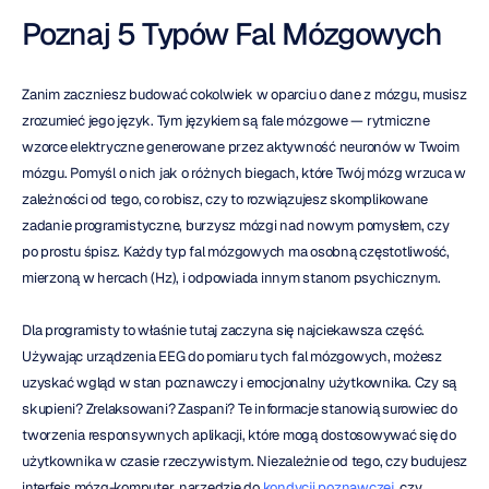
Poznaj 5 Typów Fal Mózgowych
Zanim zaczniesz budować cokolwiek w oparciu o dane z mózgu, musisz 
zrozumieć jego język. Tym językiem są fale mózgowe — rytmiczne 
wzorce elektryczne generowane przez aktywność neuronów w Twoim 
mózgu. Pomyśl o nich jak o różnych biegach, które Twój mózg wrzuca w 
zależności od tego, co robisz, czy to rozwiązujesz skomplikowane 
zadanie programistyczne, burzysz mózgi nad nowym pomysłem, czy 
po prostu śpisz. Każdy typ fal mózgowych ma osobną częstotliwość, 
mierzoną w hercach (Hz), i odpowiada innym stanom psychicznym.
Dla programisty to właśnie tutaj zaczyna się najciekawsza część. 
Używając urządzenia EEG do pomiaru tych fal mózgowych, możesz 
uzyskać wgląd w stan poznawczy i emocjonalny użytkownika. Czy są 
skupieni? Zrelaksowani? Zaspani? Te informacje stanowią surowiec do 
tworzenia responsywnych aplikacji, które mogą dostosowywać się do 
użytkownika w czasie rzeczywistym. Niezależnie od tego, czy budujesz 
interfejs mózg-komputer, narzędzie do 
kondycji poznawczej
, czy 