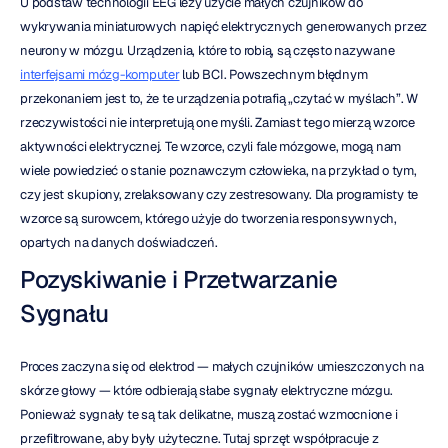
U podstaw technologii EEG leży użycie małych czujników do 
wykrywania miniaturowych napięć elektrycznych generowanych przez 
neurony w mózgu. Urządzenia, które to robią, są często nazywane 
interfejsami mózg-komputer
 lub BCI. Powszechnym błędnym 
przekonaniem jest to, że te urządzenia potrafią „czytać w myślach”. W 
rzeczywistości nie interpretują one myśli. Zamiast tego mierzą wzorce 
aktywności elektrycznej. Te wzorce, czyli fale mózgowe, mogą nam 
wiele powiedzieć o stanie poznawczym człowieka, na przykład o tym, 
czy jest skupiony, zrelaksowany czy zestresowany. Dla programisty te 
wzorce są surowcem, którego użyje do tworzenia responsywnych, 
opartych na danych doświadczeń.
Pozyskiwanie i Przetwarzanie 
Sygnału
Proces zaczyna się od elektrod — małych czujników umieszczonych na 
skórze głowy — które odbierają słabe sygnały elektryczne mózgu. 
Ponieważ sygnały te są tak delikatne, muszą zostać wzmocnione i 
przefiltrowane, aby były użyteczne. Tutaj sprzęt współpracuje z 