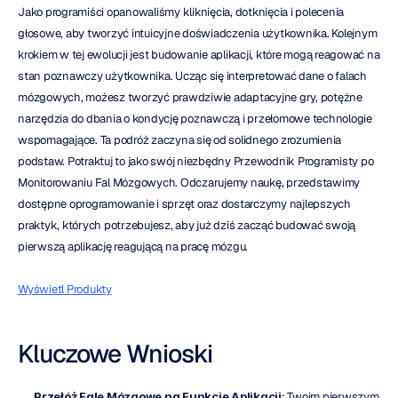
Jako programiści opanowaliśmy kliknięcia, dotknięcia i polecenia 
głosowe, aby tworzyć intuicyjne doświadczenia użytkownika. Kolejnym 
krokiem w tej ewolucji jest budowanie aplikacji, które mogą reagować na 
stan poznawczy użytkownika. Ucząc się interpretować dane o falach 
mózgowych, możesz tworzyć prawdziwie adaptacyjne gry, potężne 
narzędzia do dbania o kondycję poznawczą i przełomowe technologie 
wspomagające. Ta podróż zaczyna się od solidnego zrozumienia 
podstaw. Potraktuj to jako swój niezbędny Przewodnik Programisty po 
Monitorowaniu Fal Mózgowych. Odczarujemy naukę, przedstawimy 
dostępne oprogramowanie i sprzęt oraz dostarczymy najlepszych 
praktyk, których potrzebujesz, aby już dziś zacząć budować swoją 
pierwszą aplikację reagującą na pracę mózgu.
Wyświetl Produkty
Kluczowe Wnioski
Przełóż Fale Mózgowe na Funkcje Aplikacji
: Twoim pierwszym 