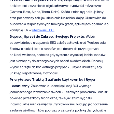
krokiem jest zrozumienie pięciu głównych typów fal mózgowych 
(Gamma, Beta, Alpha, Theta, Delta). Każda z nich sygnalizuje inny 
stan poznawczy, taki jak skupienie lub relaks, dając Ci surowiec do 
budowania responsywnych funkcji w grach, aplikacjach do dbania o 
kondycję lub w 
sterowaniu BCI
.
Dopasuj Sprzęt do Zakresu Swojego Projektu
: Wybór 
odpowiedniego urządzenia EEG zależy całkowicie od Twojego celu. 
Zestaw o niskiej liczbie kanałów jest idealny do przystępnych 
aplikacji wellness, podczas gdy system o wysokiej liczbie kanałów 
jest niezbędny do szczegółowych badań akademickich. Dopasuj 
wybór sprzętu do konkretnego przypadku użycia i budżetu, aby 
uniknąć niepotrzebnej złożoności.
Priorytetowo Traktuj Zaufanie Użytkownika i Rygor 
Techniczny
: Zbudowanie udanej aplikacji BCI wymaga 
jednoczesnego rozwiązania dwóch kluczowych problemów. Musisz 
pokonać przeszkody techniczne, takie jak szum sygnału i 
indywidualne różnice między użytkownikami, budując jednocześnie 
zaufanie użytkowników poprzez przejrzystą politykę danych, silne 