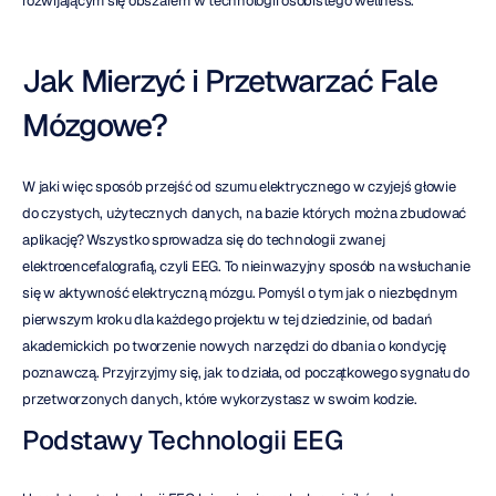
rozwijającym się obszarem w technologii osobistego wellness.
Jak Mierzyć i Przetwarzać Fale 
Mózgowe?
W jaki więc sposób przejść od szumu elektrycznego w czyjejś głowie 
do czystych, użytecznych danych, na bazie których można zbudować 
aplikację? Wszystko sprowadza się do technologii zwanej 
elektroencefalografią, czyli EEG. To nieinwazyjny sposób na wsłuchanie 
się w aktywność elektryczną mózgu. Pomyśl o tym jak o niezbędnym 
pierwszym kroku dla każdego projektu w tej dziedzinie, od badań 
akademickich po tworzenie nowych narzędzi do dbania o kondycję 
poznawczą. Przyjrzyjmy się, jak to działa, od początkowego sygnału do 
przetworzonych danych, które wykorzystasz w swoim kodzie.
Podstawy Technologii EEG