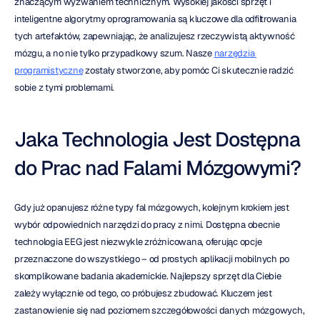
znaczącym wyzwaniem technicznym. Wysokiej jakości sprzęt i 
inteligentne algorytmy oprogramowania są kluczowe dla odfiltrowania 
tych artefaktów, zapewniając, że analizujesz rzeczywistą aktywność 
mózgu, a no nie tylko przypadkowy szum. Nasze 
narzędzia 
programistyczne
 zostały stworzone, aby pomóc Ci skutecznie radzić 
sobie z tymi problemami.
Jaka Technologia Jest Dostępna 
do Prac nad Falami Mózgowymi?
Gdy już opanujesz różne typy fal mózgowych, kolejnym krokiem jest 
wybór odpowiednich narzędzi do pracy z nimi. Dostępna obecnie 
technologia EEG jest niezwykle zróżnicowana, oferując opcje 
przeznaczone do wszystkiego – od prostych aplikacji mobilnych po 
skomplikowane badania akademickie. Najlepszy sprzęt dla Ciebie 
zależy wyłącznie od tego, co próbujesz zbudować. Kluczem jest 
zastanowienie się nad poziomem szczegółowości danych mózgowych, 