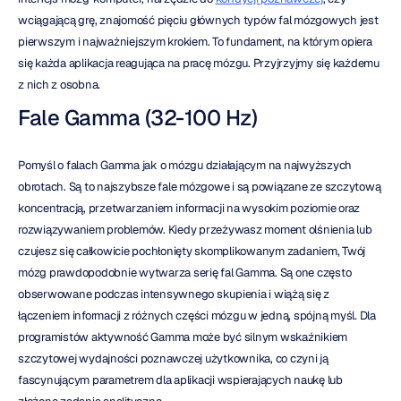
wciągającą grę, znajomość pięciu głównych typów fal mózgowych jest 
pierwszym i najważniejszym krokiem. To fundament, na którym opiera 
się każda aplikacja reagująca na pracę mózgu. Przyjrzyjmy się każdemu 
z nich z osobna.
Fale Gamma (32-100 Hz)
Pomyśl o falach Gamma jak o mózgu działającym na najwyższych 
obrotach. Są to najszybsze fale mózgowe i są powiązane ze szczytową 
koncentracją, przetwarzaniem informacji na wysokim poziomie oraz 
rozwiązywaniem problemów. Kiedy przeżywasz moment olśnienia lub 
czujesz się całkowicie pochłonięty skomplikowanym zadaniem, Twój 
mózg prawdopodobnie wytwarza serię fal Gamma. Są one często 
obserwowane podczas intensywnego skupienia i wiążą się z 
łączeniem informacji z różnych części mózgu w jedną, spójną myśl. Dla 
programistów aktywność Gamma może być silnym wskaźnikiem 
szczytowej wydajności poznawczej użytkownika, co czyni ją 
fascynującym parametrem dla aplikacji wspierających naukę lub 