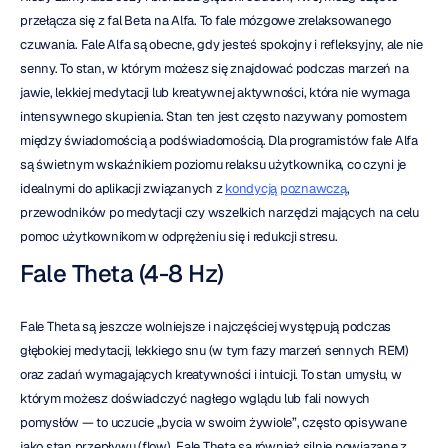
przełącza się z fal Beta na Alfa. To fale mózgowe zrelaksowanego 
czuwania. Fale Alfa są obecne, gdy jesteś spokojny i refleksyjny, ale nie 
senny. To stan, w którym możesz się znajdować podczas marzeń na 
jawie, lekkiej medytacji lub kreatywnej aktywności, która nie wymaga 
intensywnego skupienia. Stan ten jest często nazywany pomostem 
między świadomością a podświadomością. Dla programistów fale Alfa 
są świetnym wskaźnikiem poziomu relaksu użytkownika, co czyni je 
idealnymi do aplikacji związanych z 
kondycją poznawczą
, 
przewodników po medytacji czy wszelkich narzędzi mających na celu 
pomoc użytkownikom w odprężeniu się i redukcji stresu.
Fale Theta (4-8 Hz)
Fale Theta są jeszcze wolniejsze i najczęściej występują podczas 
głębokiej medytacji, lekkiego snu (w tym fazy marzeń sennych REM) 
oraz zadań wymagających kreatywności i intuicji. To stan umysłu, w 
którym możesz doświadczyć nagłego wglądu lub fali nowych 
pomysłów — to uczucie „bycia w swoim żywiole”, często opisywane 
jako stan przepływu (flow). Fale Theta są również silnie powiązane z 