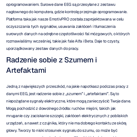
oprogramowaniem. Surowe dane EEG są przesyłane z zestawu 
nagłownego do komputera, gdzie kontrolę przejmuje oprogramowanie. 
Platforma taka jak nasze EmotivPRO została zaprojektowana w celu 
oczyszczania tych sygnałów, usuwania zakłóceń i tłumaczenia 
surowych danych na odrębne częstotliwości fal mózgowych, o których 
rozmawialiśmy wcześniej, takie jak fale Alfa i Beta. Daje to czysty, 
uporządkowany zestaw danych do pracy.
Radzenie sobie z Szumem i 
Artefaktami
Jedną z największych przeszkód, na jakie napotkasz podczas pracy z 
danymi EEG, jest radzenie sobie z „szumem” i „artefaktami”. Są to 
niepożądane sygnały elektryczne, które mogą zanieczyścić Twoje dane. 
Mogą pochodzić z dowolnego źródła: ruchów mięśni, takich jak 
mruganie czy zaciskanie szczęki, zakłóceń elektrycznych z pobliskich 
urządzeń, a nawet z czujnika, który nie ma dobrego kontaktu ze skórą 
głowy. Tworzy to niski stosunek sygnału do szumu, co może być 