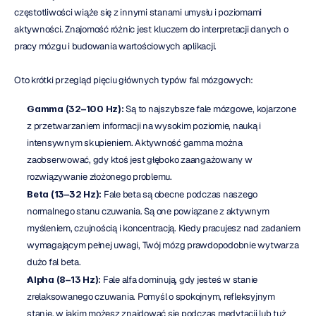
częstotliwości wiąże się z innymi stanami umysłu i poziomami 
aktywności. Znajomość różnic jest kluczem do interpretacji danych o 
pracy mózgu i budowania wartościowych aplikacji.
Oto krótki przegląd pięciu głównych typów fal mózgowych:
Gamma (32–100 Hz):
 Są to najszybsze fale mózgowe, kojarzone 
z przetwarzaniem informacji na wysokim poziomie, nauką i 
intensywnym skupieniem. Aktywność gamma można 
zaobserwować, gdy ktoś jest głęboko zaangażowany w 
rozwiązywanie złożonego problemu.
Beta (13–32 Hz):
 Fale beta są obecne podczas naszego 
normalnego stanu czuwania. Są one powiązane z aktywnym 
myśleniem, czujnością i koncentracją. Kiedy pracujesz nad zadaniem 
wymagającym pełnej uwagi, Twój mózg prawdopodobnie wytwarza 
dużo fal beta.
Alpha (8–13 Hz):
 Fale alfa dominują, gdy jesteś w stanie 
zrelaksowanego czuwania. Pomyśl o spokojnym, refleksyjnym 
stanie, w jakim możesz znajdować się podczas medytacji lub tuż 