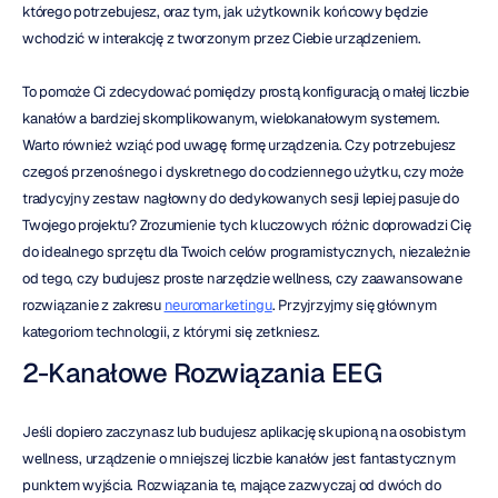
którego potrzebujesz, oraz tym, jak użytkownik końcowy będzie 
wchodzić w interakcję z tworzonym przez Ciebie urządzeniem.
To pomoże Ci zdecydować pomiędzy prostą konfiguracją o małej liczbie 
kanałów a bardziej skomplikowanym, wielokanałowym systemem. 
Warto również wziąć pod uwagę formę urządzenia. Czy potrzebujesz 
czegoś przenośnego i dyskretnego do codziennego użytku, czy może 
tradycyjny zestaw nagłowny do dedykowanych sesji lepiej pasuje do 
Twojego projektu? Zrozumienie tych kluczowych różnic doprowadzi Cię 
do idealnego sprzętu dla Twoich celów programistycznych, niezależnie 
od tego, czy budujesz proste narzędzie wellness, czy zaawansowane 
rozwiązanie z zakresu 
neuromarketingu
. Przyjrzyjmy się głównym 
kategoriom technologii, z którymi się zetkniesz.
2-Kanałowe Rozwiązania EEG
Jeśli dopiero zaczynasz lub budujesz aplikację skupioną na osobistym 
wellness, urządzenie o mniejszej liczbie kanałów jest fantastycznym 
punktem wyjścia. Rozwiązania te, mające zazwyczaj od dwóch do 