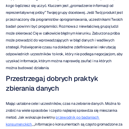
kogo
 będziesz się uczyć. Kluczem jest „gromadzenie informacji od 
reprezentatywnej próby” Twojej grupy docelowej. Jeśli Twój produkt jest 
przeznaczony dla programistów oprogramowania, uczestnikami Twoich 
badań powinni być programiści. Rozmowa z niewłaściwą grupą ludzi 
może skierować Cię w całkowicie błędnym kierunku. Zaburzona próba 
może prowadzić do wprowadzających w błąd danych i wadliwych 
strategii. Poświęcenie czasu na dokładne zdefiniowanie i rekrutację 
odpowiednich uczestników to krok, który nie podlega negocjacjom, aby 
uzyskać informacje, którym można naprawdę zaufać i na których 
można budować działania.
Przestrzegaj dobrych praktyk 
zbierania danych
Mając ustalone cele i uczestników, czas na zebranie danych. Można to 
zrobić na wiele sposobów i często najlepiej sprawdza się mieszanka 
metod. Jak wskazuje świetny 
przewodnik po badaniach 
konsumenckich
, „informacje o konsumentach są często gromadzone za 