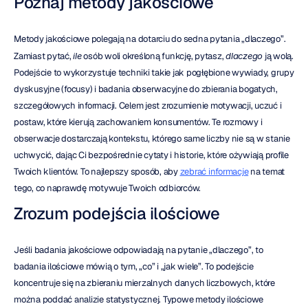
Poznaj metody jakościowe
Metody jakościowe polegają na dotarciu do sedna pytania „dlaczego”. 
Zamiast pytać, 
ile
 osób woli określoną funkcję, pytasz, 
dlaczego
 ją wolą. 
Podejście to wykorzystuje techniki takie jak pogłębione wywiady, grupy 
dyskusyjne (focusy) i badania obserwacyjne do zbierania bogatych, 
szczegółowych informacji. Celem jest zrozumienie motywacji, uczuć i 
postaw, które kierują zachowaniem konsumentów. Te rozmowy i 
obserwacje dostarczają kontekstu, którego same liczby nie są w stanie 
uchwycić, dając Ci bezpośrednie cytaty i historie, które ożywiają profile 
Twoich klientów. To najlepszy sposób, aby 
zebrać informacje
 na temat 
tego, co naprawdę motywuje Twoich odbiorców.
Zrozum podejścia ilościowe
Jeśli badania jakościowe odpowiadają na pytanie „dlaczego”, to 
badania ilościowe mówią o tym, „co” i „jak wiele”. To podejście 
koncentruje się na zbieraniu mierzalnych danych liczbowych, które 
można poddać analizie statystycznej. Typowe metody ilościowe 