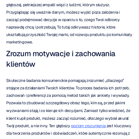
głębszej, pełniejszej empatii więzi z ludźmi, którym służysz. 
Przyglądając się uważnie danym, możesz wyjść poza założenia i 
zacząć podejmować decyzje w oparciu o to, czego Twoi odbiorcy 
naprawdę chcą i potrzebują. To tutaj odkrywasz historie, które 
ukształtują przyszłość Twojej marki, od rozwoju produktu po komunikaty 
marketingowe.
Zrozum motywacje i zachowania 
klientów
Skuteczne badania konsumenckie pomagają zrozumieć „dlaczego” 
stojące za działaniami Twoich klientów. To proces badania ich potrzeb, 
zachowań i preferencji za pomocą metod takich jak ankiety i wywiady. 
Pozwala to zbudować szczegółowy obraz tego, kim są, przed jakimi 
wyzwaniami stają i co kieruje ich decyzjami. Zamiast tylko wiedzieć, 
że
klient kupił produkt, możesz zacząć rozumieć, 
dlaczego
 wybrał akurat 
Twój produkt, a nie inny. Ten głębszy 
poziom zrozumienia
 jest kluczowy 
dla tworzenia produktów i doświadczeń, które autentycznie rezonują z 