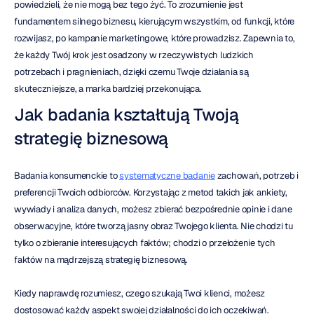
powiedzieli, że nie mogą bez tego żyć. To zrozumienie jest 
fundamentem silnego biznesu, kierującym wszystkim, od funkcji, które 
rozwijasz, po kampanie marketingowe, które prowadzisz. Zapewnia to, 
że każdy Twój krok jest osadzony w rzeczywistych ludzkich 
potrzebach i pragnieniach, dzięki czemu Twoje działania są 
skuteczniejsze, a marka bardziej przekonująca.
Jak badania kształtują Twoją 
strategię biznesową
Badania konsumenckie to 
systematyczne badanie
 zachowań, potrzeb i 
preferencji Twoich odbiorców. Korzystając z metod takich jak ankiety, 
wywiady i analiza danych, możesz zbierać bezpośrednie opinie i dane 
obserwacyjne, które tworzą jasny obraz Twojego klienta. Nie chodzi tu 
tylko o zbieranie interesujących faktów; chodzi o przełożenie tych 
faktów na mądrzejszą strategię biznesową.
Kiedy naprawdę rozumiesz, czego szukają Twoi klienci, możesz 
dostosować każdy aspekt swojej działalności do ich oczekiwań. 