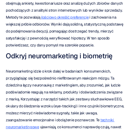
obejmują ankiety, kwestionariusze oraz analizę dużych zbiorów danych 
pochodzących z analityki stron internetowych lub wyników sprzedaży. 
Metody te pozwalają 
ilościowo określić preferencje
 i zachowania na 
większej próbie odbiorców. Wyniki dają solidną, statystyczną podstawę 
do podejmowania decyzji, pomagając dostrzegać trendy, mierzyć 
satysfakcję i z pewnością weryfikować hipotezy. W ten sposób 
potwierdzasz, czy dany pomysł ma szerokie poparcie.
Odkryj neuromarketing i biometrię
Neuromarketing idzie o krok dalej w badaniach konsumenckich, 
przyglądając się bezpośrednio niefiltrowanym reakcjom mózgu. Ta 
dziedzina łączy neuronaukę z marketingiem, aby zrozumieć, jak ludzie 
podświadomie reagują na reklamy, produkty i doświadczenia związane 
z marką. Korzystając z narzędzi takich jak zestawy słuchawkowe EEG, 
okulary do śledzenia wzroku (eye-tracking) i inne czujniki biometryczne, 
możesz mierzyć nieświadome sygnały, takie jak uwaga, 
zaangażowanie emocjonalne i obciążenie poznawcze. Te 
techniki 
neuromarketingowe
 ujawniają, co konsumenci naprawdę czują, nawet 