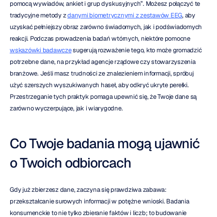
pomocą wywiadów, ankiet i grup dyskusyjnych”. Możesz połączyć te 
tradycyjne metody z 
danymi biometrycznymi z zestawów EEG
, aby 
uzyskać pełniejszy obraz zarówno świadomych, jak i podświadomych 
reakcji. Podczas prowadzenia badań wtórnych, niektóre pomocne 
wskazówki badawcze
 sugerują rozważenie tego, kto może gromadzić 
potrzebne dane, na przykład agencje rządowe czy stowarzyszenia 
branżowe. Jeśli masz trudności ze znalezieniem informacji, spróbuj 
użyć szerszych wyszukiwanych haseł, aby odkryć ukryte perełki. 
Przestrzeganie tych praktyk pomaga upewnić się, że Twoje dane są 
zarówno wyczerpujące, jak i wiarygodne.
Co Twoje badania mogą ujawnić 
o Twoich odbiorcach
Gdy już zbierzesz dane, zaczyna się prawdziwa zabawa: 
przekształcanie surowych informacji w potężne wnioski. Badania 
konsumenckie to nie tylko zbieranie faktów i liczb; to budowanie 