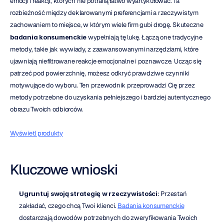
emocji i reakcji, których nie potrafią łatwo wyartykułować. Ta 
rozbieżność między deklarowanymi preferencjami a rzeczywistym 
zachowaniem to miejsce, w którym wiele firm gubi drogę. Skuteczne 
badania konsumenckie
 wypełniają tę lukę. Łączą one tradycyjne 
metody, takie jak wywiady, z zaawansowanymi narzędziami, które 
ujawniają niefiltrowane reakcje emocjonalne i poznawcze. Ucząc się 
patrzeć pod powierzchnię, możesz odkryć prawdziwe czynniki 
motywujące do wyboru. Ten przewodnik przeprowadzi Cię przez 
metody potrzebne do uzyskania pełniejszego i bardziej autentycznego 
obrazu Twoich odbiorców.
Wyświetl produkty
Kluczowe wnioski
Ugruntuj swoją strategię w rzeczywistości
: Przestań 
zakładać, czego chcą Twoi klienci. 
Badania konsumenckie
dostarczają dowodów potrzebnych do zweryfikowania Twoich 