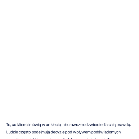
Co
to
są
badania
konsumenckie
i
dlaczego
są
ważne
Emotiv
Zaktualizowano
dnia
26
gru
2025
To, co klienci mówią w ankiecie, nie zawsze odzwierciedla całą prawdę. 
Ludzie często podejmują decyzje pod wpływem podświadomych 