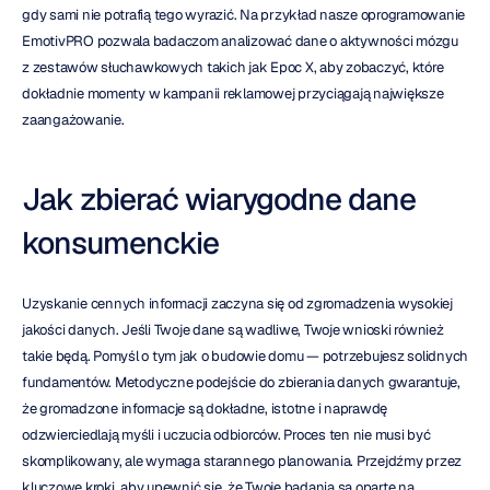
gdy sami nie potrafią tego wyrazić. Na przykład nasze oprogramowanie 
EmotivPRO pozwala badaczom analizować dane o aktywności mózgu 
z zestawów słuchawkowych takich jak Epoc X, aby zobaczyć, które 
dokładnie momenty w kampanii reklamowej przyciągają największe 
zaangażowanie.
Jak zbierać wiarygodne dane 
konsumenckie
Uzyskanie cennych informacji zaczyna się od zgromadzenia wysokiej 
jakości danych. Jeśli Twoje dane są wadliwe, Twoje wnioski również 
takie będą. Pomyśl o tym jak o budowie domu — potrzebujesz solidnych 
fundamentów. Metodyczne podejście do zbierania danych gwarantuje, 
że gromadzone informacje są dokładne, istotne i naprawdę 
odzwierciedlają myśli i uczucia odbiorców. Proces ten nie musi być 
skomplikowany, ale wymaga starannego planowania. Przejdźmy przez 
kluczowe kroki, aby upewnić się, że Twoje badania są oparte na 