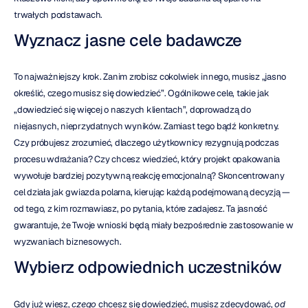
trwałych podstawach.
Wyznacz jasne cele badawcze
To najważniejszy krok. Zanim zrobisz cokolwiek innego, musisz „jasno 
określić, czego musisz się dowiedzieć”. Ogólnikowe cele, takie jak 
„dowiedzieć się więcej o naszych klientach”, doprowadzą do 
niejasnych, nieprzydatnych wyników. Zamiast tego bądź konkretny. 
Czy próbujesz zrozumieć, dlaczego użytkownicy rezygnują podczas 
procesu wdrażania? Czy chcesz wiedzieć, który projekt opakowania 
wywołuje bardziej pozytywną reakcję emocjonalną? Skoncentrowany 
cel działa jak gwiazda polarna, kierując każdą podejmowaną decyzją — 
od tego, z kim rozmawiasz, po pytania, które zadajesz. Ta jasność 
gwarantuje, że Twoje wnioski będą miały bezpośrednie zastosowanie w 
wyzwaniach biznesowych.
Wybierz odpowiednich uczestników
Gdy już wiesz, 
czego
 chcesz się dowiedzieć, musisz zdecydować, 
od 