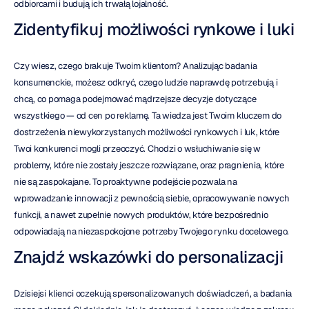
odbiorcami i budują ich trwałą lojalność.
Zidentyfikuj możliwości rynkowe i luki
Czy wiesz, czego brakuje Twoim klientom? Analizując badania 
konsumenckie, możesz odkryć, czego ludzie naprawdę potrzebują i 
chcą, co pomaga podejmować mądrzejsze decyzje dotyczące 
wszystkiego — od cen po reklamę. Ta wiedza jest Twoim kluczem do 
dostrzeżenia niewykorzystanych możliwości rynkowych i luk, które 
Twoi konkurenci mogli przeoczyć. Chodzi o wsłuchiwanie się w 
problemy, które nie zostały jeszcze rozwiązane, oraz pragnienia, które 
nie są zaspokajane. To proaktywne podejście pozwala na 
wprowadzanie innowacji z pewnością siebie, opracowywanie nowych 
funkcji, a nawet zupełnie nowych produktów, które bezpośrednio 
odpowiadają na niezaspokojone potrzeby Twojego rynku docelowego.
Znajdź wskazówki do personalizacji
Dzisiejsi klienci oczekują spersonalizowanych doświadczeń, a badania 