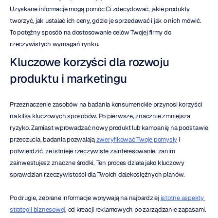
Uzyskane informacje mogą pomóc Ci zdecydować, jakie produkty 
tworzyć, jak ustalać ich ceny, gdzie je sprzedawać i jak o nich mówić. 
To potężny sposób na dostosowanie celów Twojej firmy do 
rzeczywistych wymagań rynku.
Kluczowe korzyści dla rozwoju 
produktu i marketingu
Przeznaczenie zasobów na badania konsumenckie przynosi korzyści 
na kilka kluczowych sposobów. Po pierwsze, znacznie zmniejsza 
ryzyko. Zamiast wprowadzać nowy produkt lub kampanię na podstawie 
przeczucia, badania pozwalają 
zweryfikować Twoje pomysły
 i 
potwierdzić, że istnieje rzeczywiste zainteresowanie, zanim 
zainwestujesz znaczne środki. Ten proces działa jako kluczowy 
sprawdzian rzeczywistości dla Twoich dalekosiężnych planów.
Po drugie, zebrane informacje wpływają na najbardziej 
istotne aspekty 
strategii biznesowej
, od kreacji reklamowych po zarządzanie zapasami. 