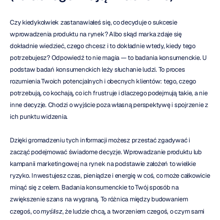
Czy kiedykolwiek zastanawiałeś się, co decyduje o sukcesie 
wprowadzenia produktu na rynek? Albo skąd marka zdaje się 
dokładnie wiedzieć, czego chcesz i to dokładnie wtedy, kiedy tego 
potrzebujesz? Odpowiedź to nie magia — to badania konsumenckie. U 
podstaw badań konsumenckich leży słuchanie ludzi. To proces 
rozumienia Twoich potencjalnych i obecnych klientów: tego, czego 
potrzebują, co kochają, co ich frustruje i dlaczego podejmują takie, a nie 
inne decyzje. Chodzi o wyjście poza własną perspektywę i spojrzenie z 
ich punktu widzenia.
Dzięki gromadzeniu tych informacji możesz przestać zgadywać i 
zacząć podejmować świadome decyzje. Wprowadzanie produktu lub 
kampanii marketingowej na rynek na podstawie założeń to wielkie 
ryzyko. Inwestujesz czas, pieniądze i energię w coś, co może całkowicie 
minąć się z celem. Badania konsumenckie to Twój sposób na 
zwiększenie szans na wygraną. To różnica między budowaniem 
czegoś, co 
myślisz
, że ludzie chcą, a tworzeniem czegoś, o czym sami 