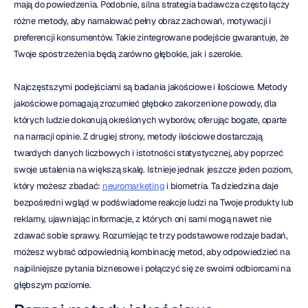
mają do powiedzenia. Podobnie, silna strategia badawcza często łączy 
różne metody, aby namalować pełny obraz zachowań, motywacji i 
preferencji konsumentów. Takie zintegrowane podejście gwarantuje, że 
Twoje spostrzeżenia będą zarówno głębokie, jak i szerokie.
Najczęstszymi podejściami są badania jakościowe i ilościowe. Metody 
jakościowe pomagają zrozumieć głęboko zakorzenione powody, dla 
których ludzie dokonują określonych wyborów, oferując bogate, oparte 
na narracji opinie. Z drugiej strony, metody ilościowe dostarczają 
twardych danych liczbowych i istotności statystycznej, aby poprzeć 
swoje ustalenia na większą skalę. Istnieje jednak jeszcze jeden poziom, 
który możesz zbadać: 
neuromarketing
 i biometria. Ta dziedzina daje 
bezpośredni wgląd w podświadome reakcje ludzi na Twoje produkty lub 
reklamy, ujawniając informacje, z których oni sami mogą nawet nie 
zdawać sobie sprawy. Rozumiejąc te trzy podstawowe rodzaje badań, 
możesz wybrać odpowiednią kombinację metod, aby odpowiedzieć na 
najpilniejsze pytania biznesowe i połączyć się ze swoimi odbiorcami na 
głębszym poziomie.