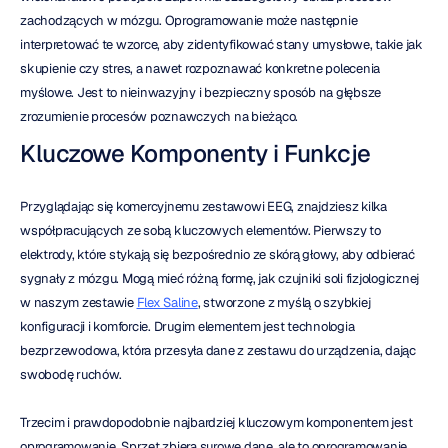
zachodzących w mózgu. Oprogramowanie może następnie 
interpretować te wzorce, aby zidentyfikować stany umysłowe, takie jak 
skupienie czy stres, a nawet rozpoznawać konkretne polecenia 
myślowe. Jest to nieinwazyjny i bezpieczny sposób na głębsze 
zrozumienie procesów poznawczych na bieżąco.
Kluczowe Komponenty i Funkcje
Przyglądając się komercyjnemu zestawowi EEG, znajdziesz kilka 
współpracujących ze sobą kluczowych elementów. Pierwszy to 
elektrody, które stykają się bezpośrednio ze skórą głowy, aby odbierać 
sygnały z mózgu. Mogą mieć różną formę, jak czujniki soli fizjologicznej 
w naszym zestawie 
Flex Saline
, stworzone z myślą o szybkiej 
konfiguracji i komforcie. Drugim elementem jest technologia 
bezprzewodowa, która przesyła dane z zestawu do urządzenia, dając 
swobodę ruchów.
Trzecim i prawdopodobnie najbardziej kluczowym komponentem jest 
oprogramowanie. Sprzęt zbiera surowe dane, ale to oprogramowanie 