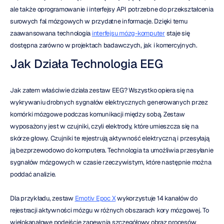
ale także oprogramowanie i interfejsy API potrzebne do przekształcenia 
surowych fal mózgowych w przydatne informacje. Dzięki temu 
zaawansowana technologia 
interfejsu mózg-komputer
 staje się 
dostępna zarówno w projektach badawczych, jak i komercyjnych.
Jak Działa Technologia EEG
Jak zatem właściwie działa zestaw EEG? Wszystko opiera się na 
wykrywaniu drobnych sygnałów elektrycznych generowanych przez 
komórki mózgowe podczas komunikacji między sobą. Zestaw 
wyposażony jest w czujniki, czyli elektrody, które umieszcza się na 
skórze głowy. Czujniki te rejestrują aktywność elektryczną i przesyłają 
ją bezprzewodowo do komputera. Technologia ta umożliwia przesyłanie 
sygnałów mózgowych w czasie rzeczywistym, które następnie można 
poddać analizie.
Dla przykładu, zestaw 
Emotiv Epoc X
 wykorzystuje 14 kanałów do 
rejestracji aktywności mózgu w różnych obszarach kory mózgowej. To 
wielokanałowe podejście zapewnia szczegółowy obraz procesów 