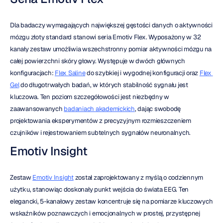
Dla badaczy wymagających największej gęstości danych o aktywności 
mózgu złoty standard stanowi seria Emotiv Flex. Wyposażony w 32 
kanały zestaw umożliwia wszechstronny pomiar aktywności mózgu na 
całej powierzchni skóry głowy. Występuje w dwóch głównych 
konfiguracjach: 
Flex Saline
 do szybkiej i wygodnej konfiguracji oraz 
Flex 
Gel
 do długotrwałych badań, w których stabilność sygnału jest 
kluczowa. Ten poziom szczegółowości jest niezbędny w 
zaawansowanych 
badaniach akademickich
, dając swobodę 
projektowania eksperymentów z precyzyjnym rozmieszczeniem 
czujników i rejestrowaniem subtelnych sygnałów neuronalnych.
Emotiv Insight
Zestaw 
Emotiv Insight
 został zaprojektowany z myślą o codziennym 
użytku, stanowiąc doskonały punkt wejścia do świata EEG. Ten 
elegancki, 5-kanałowy zestaw koncentruje się na pomiarze kluczowych 
wskaźników poznawczych i emocjonalnych w prostej, przystępnej 