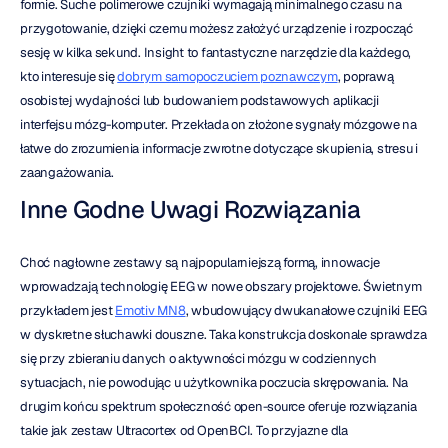
formie. Suche polimerowe czujniki wymagają minimalnego czasu na 
przygotowanie, dzięki czemu możesz założyć urządzenie i rozpocząć 
sesję w kilka sekund. Insight to fantastyczne narzędzie dla każdego, 
kto interesuje się 
dobrym samopoczuciem poznawczym
, poprawą 
osobistej wydajności lub budowaniem podstawowych aplikacji 
interfejsu mózg-komputer. Przekłada on złożone sygnały mózgowe na 
łatwe do zrozumienia informacje zwrotne dotyczące skupienia, stresu i 
zaangażowania.
Inne Godne Uwagi Rozwiązania
Choć nagłowne zestawy są najpopularniejszą formą, innowacje 
wprowadzają technologię EEG w nowe obszary projektowe. Świetnym 
przykładem jest 
Emotiv MN8
, wbudowujący dwukanałowe czujniki EEG 
w dyskretne słuchawki douszne. Taka konstrukcja doskonale sprawdza 
się przy zbieraniu danych o aktywności mózgu w codziennych 
sytuacjach, nie powodując u użytkownika poczucia skrępowania. Na 
drugim końcu spektrum społeczność open-source oferuje rozwiązania 
takie jak zestaw Ultracortex od OpenBCI. To przyjazne dla 