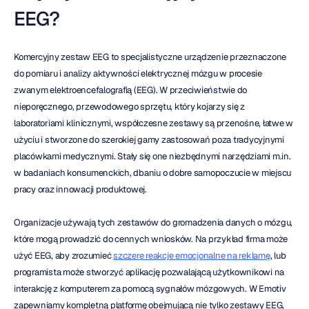
EEG?
Komercyjny zestaw EEG to specjalistyczne urządzenie przeznaczone 
do pomiaru i analizy aktywności elektrycznej mózgu w procesie 
zwanym elektroencefalografią (EEG). W przeciwieństwie do 
nieporęcznego, przewodowego sprzętu, który kojarzy się z 
laboratoriami klinicznymi, współczesne zestawy są przenośne, łatwe w 
użyciu i stworzone do szerokiej gamy zastosowań poza tradycyjnymi 
placówkami medycznymi. Stały się one niezbędnymi narzędziami m.in. 
w badaniach konsumenckich, dbaniu o dobre samopoczucie w miejscu 
pracy oraz innowacji produktowej.
Organizacje używają tych zestawów do gromadzenia danych o mózgu, 
które mogą prowadzić do cennych wniosków. Na przykład firma może 
użyć EEG, aby zrozumieć 
szczere reakcje emocjonalne na reklamę
, lub 
programista może stworzyć aplikację pozwalającą użytkownikowi na 
interakcję z komputerem za pomocą sygnałów mózgowych. W Emotiv 
zapewniamy kompletną platformę obejmującą nie tylko zestawy EEG, 