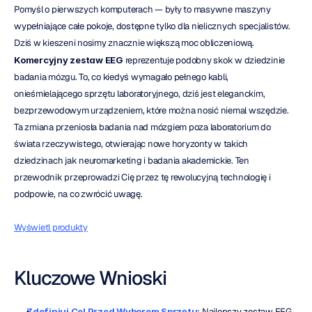
Pomyśl o pierwszych komputerach — były to masywne maszyny 
wypełniające całe pokoje, dostępne tylko dla nielicznych specjalistów. 
Dziś w kieszeni nosimy znacznie większą moc obliczeniową. 
Komercyjny zestaw EEG
 reprezentuje podobny skok w dziedzinie 
badania mózgu. To, co kiedyś wymagało pełnego kabli, 
onieśmielającego sprzętu laboratoryjnego, dziś jest eleganckim, 
bezprzewodowym urządzeniem, które można nosić niemal wszędzie. 
Ta zmiana przeniosła badania nad mózgiem poza laboratorium do 
świata rzeczywistego, otwierając nowe horyzonty w takich 
dziedzinach jak neuromarketing i badania akademickie. Ten 
przewodnik przeprowadzi Cię przez tę rewolucyjną technologię i 
podpowie, na co zwrócić uwagę.
Wyświetl produkty
Kluczowe Wnioski
Zdefiniuj Cel Przed Wyborem Sprzętu
: Najlepszy zestaw EEG 