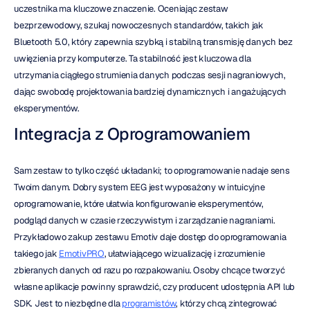
uczestnika ma kluczowe znaczenie. Oceniając zestaw 
bezprzewodowy, szukaj nowoczesnych standardów, takich jak 
Bluetooth 5.0, który zapewnia szybką i stabilną transmisję danych bez 
uwięzienia przy komputerze. Ta stabilność jest kluczowa dla 
utrzymania ciągłego strumienia danych podczas sesji nagraniowych, 
dając swobodę projektowania bardziej dynamicznych i angażujących 
eksperymentów.
Integracja z Oprogramowaniem
Sam zestaw to tylko część układanki; to oprogramowanie nadaje sens 
Twoim danym. Dobry system EEG jest wyposażony w intuicyjne 
oprogramowanie, które ułatwia konfigurowanie eksperymentów, 
podgląd danych w czasie rzeczywistym i zarządzanie nagraniami. 
Przykładowo zakup zestawu Emotiv daje dostęp do oprogramowania 
takiego jak 
EmotivPRO
, ułatwiającego wizualizację i zrozumienie 
zbieranych danych od razu po rozpakowaniu. Osoby chcące tworzyć 
własne aplikacje powinny sprawdzić, czy producent udostępnia API lub 
SDK. Jest to niezbędne dla 
programistów
, którzy chcą zintegrować 