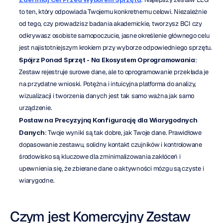
to ten, który odpowiada Twojemu konkretnemu celowi. Niezależnie 
od tego, czy prowadzisz badania akademickie, tworzysz BCI czy 
odkrywasz osobiste samopoczucie, jasne określenie głównego celu 
jest najistotniejszym krokiem przy wyborze odpowiedniego sprzętu.
Spójrz Ponad Sprzęt - Na Ekosystem Oprogramowania
: 
Zestaw rejestruje surowe dane, ale to oprogramowanie przekłada je 
na przydatne wnioski. Potężna i intuicyjna platforma do analizy, 
wizualizacji i tworzenia danych jest tak samo ważna jak samo 
urządzenie.
Postaw na Precyzyjną Konfigurację dla Wiarygodnych 
Danych
: Twoje wyniki są tak dobre, jak Twoje dane. Prawidłowe 
dopasowanie zestawu, solidny kontakt czujników i kontrolowane 
środowisko są kluczowe dla zminimalizowania zakłóceń i 
upewnienia się, że zbierane dane o aktywności mózgu są czyste i 
wiarygodne.
Czym jest Komercyjny Zestaw 