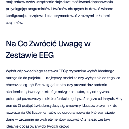
majsterkowiczów urządzenie daje duże możliwości dopasowania, 
przyciągając programistów i twórców chcących budować własne 
konfiguracje sprzętowe i eksperymentować z różnymi układami 
czujników.
Na Co Zwrócić Uwagę w 
Zestawie EEG
Wybór odpowiedniego zestawu EEG przypomina wybór idealnego 
narzędzia do projektu — najlepszy model zależy wyłącznie od tego, co 
chcesz osiągnąć. Bez względu na to, czy prowadzisz badania 
akademickie, tworzysz interfejs mózg-komputer, czy odkrywasz 
potencjał poznawczy, niektóre funkcje będą ważniejsze od innych. Aby 
pomóc Ci podjąć świadomą decyzję, omówmy kluczowe czynniki do 
rozważenia. Od liczby kanałów po oprogramowanie, które analizuje 
dane — zrozumienie tych elementów pozwoli Ci znaleźć zestaw 
idealnie dopasowany do Twoich celów.