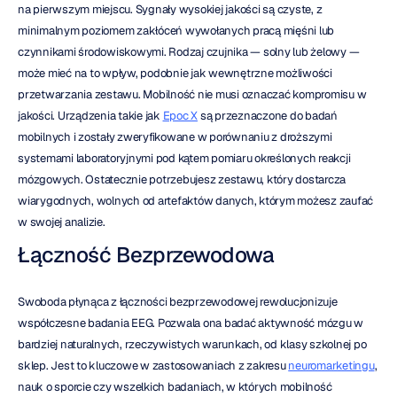
na pierwszym miejscu. Sygnały wysokiej jakości są czyste, z 
minimalnym poziomem zakłóceń wywołanych pracą mięśni lub 
czynnikami środowiskowymi. Rodzaj czujnika — solny lub żelowy — 
może mieć na to wpływ, podobnie jak wewnętrzne możliwości 
przetwarzania zestawu. Mobilność nie musi oznaczać kompromisu w 
jakości. Urządzenia takie jak 
Epoc X
 są przeznaczone do badań 
mobilnych i zostały zweryfikowane w porównaniu z droższymi 
systemami laboratoryjnymi pod kątem pomiaru określonych reakcji 
mózgowych. Ostatecznie potrzebujesz zestawu, który dostarcza 
wiarygodnych, wolnych od artefaktów danych, którym możesz zaufać 
w swojej analizie.
Łączność Bezprzewodowa
Swoboda płynąca z łączności bezprzewodowej rewolucjonizuje 
współczesne badania EEG. Pozwala ona badać aktywność mózgu w 
bardziej naturalnych, rzeczywistych warunkach, od klasy szkolnej po 
sklep. Jest to kluczowe w zastosowaniach z zakresu 
neuromarketingu
, 
nauk o sporcie czy wszelkich badaniach, w których mobilność 