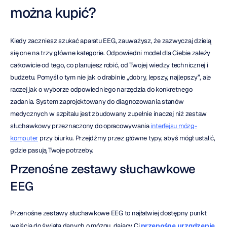
można kupić?
Kiedy zaczniesz szukać aparatu EEG, zauważysz, że zazwyczaj dzielą 
się one na trzy główne kategorie. Odpowiedni model dla Ciebie zależy 
całkowicie od tego, co planujesz robić, od Twojej wiedzy technicznej i 
budżetu. Pomyśl o tym nie jak o drabinie „dobry, lepszy, najlepszy”, ale 
raczej jak o wyborze odpowiedniego narzędzia do konkretnego 
zadania. System zaprojektowany do diagnozowania stanów 
medycznych w szpitalu jest zbudowany zupełnie inaczej niż zestaw 
słuchawkowy przeznaczony do opracowywania 
interfejsu mózg-
komputer
 przy biurku. Przejdźmy przez główne typy, abyś mógł ustalić, 
gdzie pasują Twoje potrzeby.
Przenośne zestawy słuchawkowe 
EEG
Przenośne zestawy słuchawkowe EEG to najłatwiej dostępny punkt 
wejścia do świata danych o mózgu, dający Ci 
przenośne urządzenie 