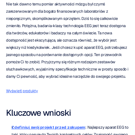
Nie tak dawno temu pomiar aktywności mózgu był czymś 
zarezerwowanym dla bogato finansowanych laboratoriów z 
nieporęcznym, skomplikowanym sprzętem. Dziś to się całkowicie 
zmieniło. Potężna, badania-klasy technologia EEG jest teraz dostępna 
dla twórców, edukatorów i badaczy na całym świecie. Ta nowa 
dostępność jest ekscytująca, ale oznacza również, że wybór jest 
większy niż kiedykolwiek. Jeśli chcesz kupić aparat EEG, potrzebujesz 
jasnego sposobu na porównanie dostępnych opcji. Ten przewodnik 
pomoże Ci to zrobić. Przyjrzymy się różnym rodzajom zestawów 
słuchawkowych, wyjaśnimy specyfikacje techniczne w prosty sposób i 
damy Ci pewność, aby wybrać idealne narzędzie do swojego projektu.
Wyświetl produkty
Kluczowe wnioski
Zdefiniuj swój projekt przed zakupem
: Najlepszy aparat EEG to 
taki, który pasuje do Twoich konkretnych celów. Znajomość swojego 