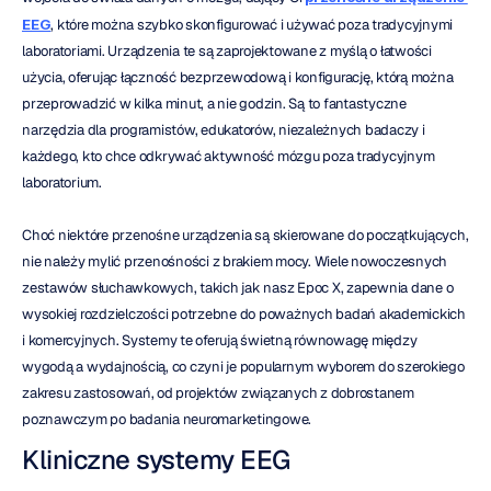
EEG
, które można szybko skonfigurować i używać poza tradycyjnymi 
laboratoriami. Urządzenia te są zaprojektowane z myślą o łatwości 
użycia, oferując łączność bezprzewodową i konfigurację, którą można 
przeprowadzić w kilka minut, a nie godzin. Są to fantastyczne 
narzędzia dla programistów, edukatorów, niezależnych badaczy i 
każdego, kto chce odkrywać aktywność mózgu poza tradycyjnym 
laboratorium.
Choć niektóre przenośne urządzenia są skierowane do początkujących, 
nie należy mylić przenośności z brakiem mocy. Wiele nowoczesnych 
zestawów słuchawkowych, takich jak nasz Epoc X, zapewnia dane o 
wysokiej rozdzielczości potrzebne do poważnych badań akademickich 
i komercyjnych. Systemy te oferują świetną równowagę między 
wygodą a wydajnością, co czyni je popularnym wyborem do szerokiego 
zakresu zastosowań, od projektów związanych z dobrostanem 
poznawczym po badania neuromarketingowe.
Kliniczne systemy EEG