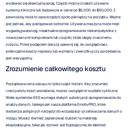
wydawać się atrakcyjną opcją. Często można znaleźć używane 
systemy kliniczne lub badawcze w cenie od $5,000 do $50,000. Z 
pewnością może to zaoszczędzić sporo pieniędzy na początku. Ważne 
jest jednak, aby postępować ostrożnie. Używana maszyna może mieć 
wygasłą gwarancję, nieaktualne oprogramowanie niekompatybilne z 
nowoczesnymi komputerami lub czujniki, które uległy znacznemu 
zużyciu. Przed podjęciem decyzji upewnij się, że uwzględniasz 
potencjalne koszty naprawy lub wymiany i zweryfikuj czy sprzedawca 
jest wiarygodny.
Zrozumienie całkowitego kosztu
Początkowa cena zakupu to tylko część historii. Aby zrozumieć 
rzeczywisty koszt posiadania, musisz uwzględnić wydatki cykliczne. 
Wiele systemów EEG wymaga stałych subskrypcji oprogramowania do 
analizy danych, takiego jak nasza platforma EmotivPRO, która 
dostarcza potężnych narzędzi do wizualizacji i przetwarzania danych o 
mózgu. Musisz również zaplanować budżet na materiały 
eksploatacyjne, takie jak roztwór soli fizjologicznej do elektrod 