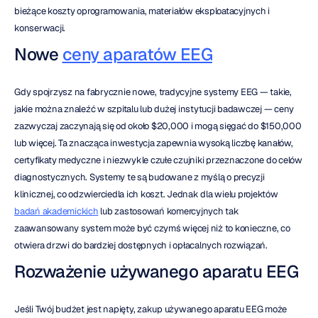
bieżące koszty oprogramowania, materiałów eksploatacyjnych i 
konserwacji.
Nowe 
ceny aparatów EEG
Gdy spojrzysz na fabrycznie nowe, tradycyjne systemy EEG — takie, 
jakie można znaleźć w szpitalu lub dużej instytucji badawczej — ceny 
zazwyczaj zaczynają się od około $20,000 i mogą sięgać do $150,000 
lub więcej. Ta znacząca inwestycja zapewnia wysoką liczbę kanałów, 
certyfikaty medyczne i niezwykle czułe czujniki przeznaczone do celów 
diagnostycznych. Systemy te są budowane z myślą o precyzji 
klinicznej, co odzwierciedla ich koszt. Jednak dla wielu projektów 
badań akademickich
 lub zastosowań komercyjnych tak 
zaawansowany system może być czymś więcej niż to konieczne, co 
otwiera drzwi do bardziej dostępnych i opłacalnych rozwiązań.
Rozważenie używanego aparatu EEG
Jeśli Twój budżet jest napięty, zakup używanego aparatu EEG może 