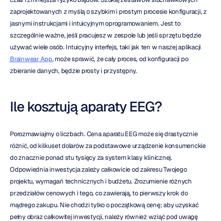
zaprojektowanych z myślą o szybkim i prostym procesie konfiguracji, z 
jasnymi instrukcjami i intuicyjnym oprogramowaniem. Jest to 
szczególnie ważne, jeśli pracujesz w zespole lub jeśli sprzętu będzie 
używać wiele osób. Intuicyjny interfejs, taki jak ten w naszej aplikacji 
Brainwear App
, może sprawić, że cały proces, od konfiguracji po 
zbieranie danych, będzie prosty i przystępny.
Ile kosztują aparaty EEG?
Porozmawiajmy o liczbach. Cena aparatu EEG może się drastycznie 
różnić, od kilkuset dolarów za podstawowe urządzenie konsumenckie 
do znacznie ponad stu tysięcy za system klasy klinicznej. 
Odpowiednia inwestycja zależy całkowicie od zakresu Twojego 
projektu, wymagań technicznych i budżetu. Zrozumienie różnych 
przedziałów cenowych i tego, co zawierają, to pierwszy krok do 
mądrego zakupu. Nie chodzi tylko o początkową cenę; aby uzyskać 
pełny obraz całkowitej inwestycji, należy również wziąć pod uwagę 