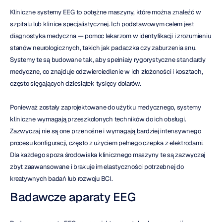
Kliniczne systemy EEG to potężne maszyny, które można znaleźć w 
szpitalu lub klinice specjalistycznej. Ich podstawowym celem jest 
diagnostyka medyczna — pomoc lekarzom w identyfikacji i zrozumieniu 
stanów neurologicznych, takich jak padaczka czy zaburzenia snu. 
Systemy te są budowane tak, aby spełniały rygorystyczne standardy 
medyczne, co znajduje odzwierciedlenie w ich złożoności i kosztach, 
często sięgających dziesiątek tysięcy dolarów.
Ponieważ zostały zaprojektowane do użytku medycznego, systemy 
kliniczne wymagają przeszkolonych techników do ich obsługi. 
Zazwyczaj nie są one przenośne i wymagają bardziej intensywnego 
procesu konfiguracji, często z użyciem pełnego czepka z elektrodami. 
Dla każdego spoza środowiska klinicznego maszyny te są zazwyczaj 
zbyt zaawansowane i brakuje im elastyczności potrzebnej do 
kreatywnych badań lub rozwoju BCI.
Badawcze aparaty EEG