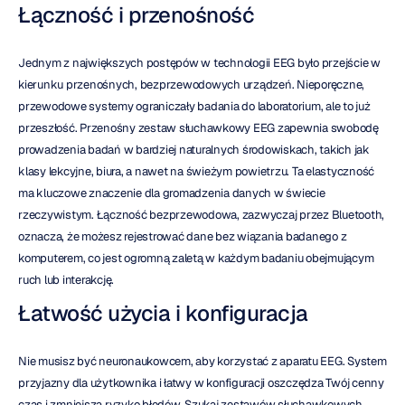
Łączność i przenośność
Jednym z największych postępów w technologii EEG było przejście w 
kierunku przenośnych, bezprzewodowych urządzeń. Nieporęczne, 
przewodowe systemy ograniczały badania do laboratorium, ale to już 
przeszłość. Przenośny zestaw słuchawkowy EEG zapewnia swobodę 
prowadzenia badań w bardziej naturalnych środowiskach, takich jak 
klasy lekcyjne, biura, a nawet na świeżym powietrzu. Ta elastyczność 
ma kluczowe znaczenie dla gromadzenia danych w świecie 
rzeczywistym. Łączność bezprzewodowa, zazwyczaj przez Bluetooth, 
oznacza, że możesz rejestrować dane bez wiązania badanego z 
komputerem, co jest ogromną zaletą w każdym badaniu obejmującym 
ruch lub interakcję.
Łatwość użycia i konfiguracja
Nie musisz być neuronaukowcem, aby korzystać z aparatu EEG. System 
przyjazny dla użytkownika i łatwy w konfiguracji oszczędza Twój cenny 
czas i zmniejsza ryzyko błędów. Szukaj zestawów słuchawkowych 