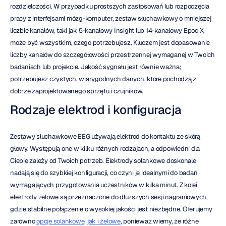
rozdzielczości. W przypadku prostszych zastosowań lub rozpoczęcia 
pracy z interfejsami mózg-komputer, zestaw słuchawkowy o mniejszej 
liczbie kanałów, taki jak 5-kanałowy Insight lub 14-kanałowy Epoc X, 
może być wszystkim, czego potrzebujesz. Kluczem jest dopasowanie 
liczby kanałów do szczegółowości przestrzennej wymaganej w Twoich 
badaniach lub projekcie. Jakość sygnału jest równie ważna; 
potrzebujesz czystych, wiarygodnych danych, które pochodzą z 
dobrze zaprojektowanego sprzętu i czujników.
Rodzaje elektrod i konfiguracja
Zestawy słuchawkowe EEG używają elektrod do kontaktu ze skórą 
głowy. Występują one w kilku różnych rodzajach, a odpowiedni dla 
Ciebie zależy od Twoich potrzeb. Elektrody solankowe doskonale 
nadają się do szybkiej konfiguracji, co czyni je idealnymi do badań 
wymagających przygotowania uczestników w kilka minut. Z kolei 
elektrody żelowe są przeznaczone do dłuższych sesji nagraniowych, 
gdzie stabilne połączenie o wysokiej jakości jest niezbędne. Oferujemy 
zarówno 
opcje solankowe, jak i żelowe
, ponieważ wiemy, że różne 