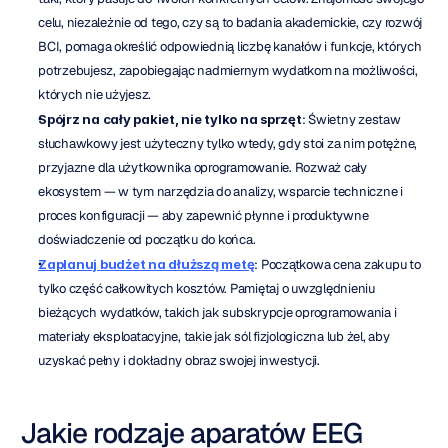
celu, niezależnie od tego, czy są to badania akademickie, czy rozwój 
BCI, pomaga określić odpowiednią liczbę kanałów i funkcje, których 
potrzebujesz, zapobiegając nadmiernym wydatkom na możliwości, 
których nie użyjesz.
Spójrz na cały pakiet, nie tylko na sprzęt
: Świetny zestaw 
słuchawkowy jest użyteczny tylko wtedy, gdy stoi za nim potężne, 
przyjazne dla użytkownika oprogramowanie. Rozważ cały 
ekosystem — w tym narzędzia do analizy, wsparcie techniczne i 
proces konfiguracji — aby zapewnić płynne i produktywne 
doświadczenie od początku do końca.
Zaplanuj budżet na dłuższą metę
: Początkowa cena zakupu to 
tylko część całkowitych kosztów. Pamiętaj o uwzględnieniu 
bieżących wydatków, takich jak subskrypcje oprogramowania i 
materiały eksploatacyjne, takie jak sól fizjologiczna lub żel, aby 
uzyskać pełny i dokładny obraz swojej inwestycji.
Jakie rodzaje aparatów EEG 