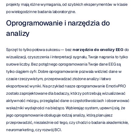
projekty mają różne wymagania, od szybkich eksperymentów w klasie 
po wielogodzinne badania laboratoryjne.
Oprogramowanie i narzędzia do 
analizy
Sprzęt to tylko połowa sukcesu — bez 
narzędzia do analizy EEG
 do 
wizualizacji, czyszczenia i interpretacji sygnału, Twoje nagrania to tylko 
surowe liczby. Bez potężnego oprogramowania Twoje dane EEG są 
tylko ciągiem cyfr. Dobre oprogramowanie pozwala widzieć dane w 
czasie rzeczywistym, przeprowadzać złożone analizy i łatwo 
eksportować wyniki. Na przykład nasze oprogramowanie EmotivPRO 
zostało zaprojektowane dla badaczy, którzy potrzebują wizualizować 
aktywność mózgu, przeglądać dane o częstotliwościach i obserwować 
wskaźniki wydajności na bieżąco. Wybierając system, upewnij się, że 
jego oprogramowanie obsługuje rodzaj analizy, którą planujesz 
przeprowadzić, niezależnie od tego, czy chodzi o badania akademickie, 
neuromarketing, czy rozwój BCI.