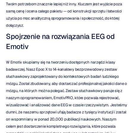
Twoim potrzebom znacznie lepiej niż inny. Kluczem jest wyjście poza 
samą cenę i ocena całego pakietu — od konstrukcji sprzętu i łatwości 
użycia po moc analityczną oprogramowania i społeczność, do której 
dołączysz.
Spojrzenie na rozwiązania EEG od 
Emotiv
W Emotiv skupiamy się na tworzeniu dostępnych narzędzi klasy 
badawczej. Nasz Epoc X to 14-kanałowy bezprzewodowy zestaw 
słuchawkowy zaprojektowany do kontekstowych badań ludzkiego 
mózgu. Został zbudowany, aby dostarczać profesjonalnej jakości dane o 
mózgu, na których można polegać. Zestaw słuchawkowy paruje się z 
naszym oprogramowaniem, EmotivPRO, które pozwala rejestrować, 
wizualizować i analizować dane EEG w czasie rzeczywistym. Jesteśmy 
dumni, że naszemu sprzętowi ufają badacze z tysięcy instytucji i został 
on wspomniany w ponad 20,000 publikacji naukowych. Naszym 
celem jest dostarczenie kompletnego rozwiązania, które pozwala 