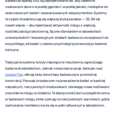
Badawcze aparaty EEG są zaprojektowane tak, aby zapewnić 
naukowcom dane o wysokiej gęstości i wysokiej jakości, niezbędne do 
recenzowanych badań i zaawansowanych eksperymentów. Systemy 
te często charakteryzują się większą liczbą kanałów — 32, 64 lub 
nawet więcej — aby rejestrować aktywność mózgu z większą 
rozdzielczością przestrzenną. Są one standardem w laboratoriach 
uniwersyteckich i korporacyjnych działach badawczo-rozwojowych do 
wszystkiego, od badań z zakresu psychologii poznawczej po badania 
kliniczne.
Tradycyjnie systemy te były nieporęczne i kosztowne, ograniczając 
badania do laboratorium. Jednak nowoczesne opcje, takie jak nasz 
zestaw Flex
, oferują teraz dane klasy badawczej w przenośnej 
konstrukcji. Pozwala to badaczom na prowadzenie badań w bardziej 
naturalnych, rzeczywistych środowiskach, otwierając nowe możliwości 
zrozumienia mózgu w działaniu. Ta elastyczność jest szczególnie cenna 
w badaniach mózgu, które zyskują na rzeczywistych warunkach, gdzie 
zachowania i kontekstu nie da się w pełni odtworzyć w laboratorium.