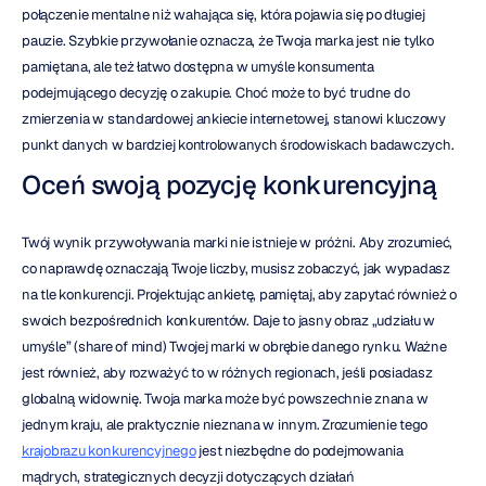
połączenie mentalne niż wahająca się, która pojawia się po długiej 
pauzie. Szybkie przywołanie oznacza, że Twoja marka jest nie tylko 
pamiętana, ale też łatwo dostępna w umyśle konsumenta 
podejmującego decyzję o zakupie. Choć może to być trudne do 
zmierzenia w standardowej ankiecie internetowej, stanowi kluczowy 
punkt danych w bardziej kontrolowanych środowiskach badawczych.
Oceń swoją pozycję konkurencyjną
Twój wynik przywoływania marki nie istnieje w próżni. Aby zrozumieć, 
co naprawdę oznaczają Twoje liczby, musisz zobaczyć, jak wypadasz 
na tle konkurencji. Projektując ankietę, pamiętaj, aby zapytać również o 
swoich bezpośrednich konkurentów. Daje to jasny obraz „udziału w 
umyśle” (share of mind) Twojej marki w obrębie danego rynku. Ważne 
jest również, aby rozważyć to w różnych regionach, jeśli posiadasz 
globalną widownię. Twoja marka może być powszechnie znana w 
jednym kraju, ale praktycznie nieznana w innym. Zrozumienie tego 
krajobrazu konkurencyjnego
 jest niezbędne do podejmowania 
mądrych, strategicznych decyzji dotyczących działań 