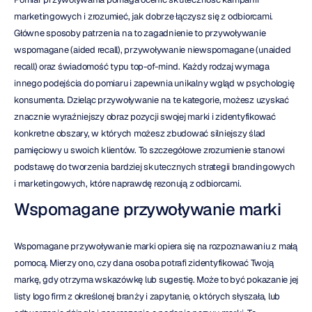
marketingowych i zrozumieć, jak dobrze łączysz się z odbiorcami. 
Główne sposoby patrzenia na to zagadnienie to przywoływanie 
wspomagane (aided recall), przywoływanie niewspomagane (unaided 
recall) oraz świadomość typu top-of-mind. Każdy rodzaj wymaga 
innego podejścia do pomiaru i zapewnia unikalny wgląd w psychologię 
konsumenta. Dzieląc przywoływanie na te kategorie, możesz uzyskać 
znacznie wyraźniejszy obraz pozycji swojej marki i zidentyfikować 
konkretne obszary, w których możesz zbudować silniejszy ślad 
pamięciowy u swoich klientów. To szczegółowe zrozumienie stanowi 
podstawę do tworzenia bardziej skutecznych strategii brandingowych 
i marketingowych, które naprawdę rezonują z odbiorcami.
Wspomagane przywoływanie marki
Wspomagane przywoływanie marki opiera się na rozpoznawaniu z małą 
pomocą. Mierzy ono, czy dana osoba potrafi zidentyfikować Twoją 
markę, gdy otrzyma wskazówkę lub sugestię. Może to być pokazanie jej 
listy logo firm z określonej branży i zapytanie, o których słyszała, lub 