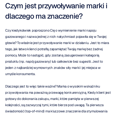
Czym jest przywoływanie marki i 
dlaczego ma znaczenie?
Czy kiedykolwiek poproszono Cię o wymienienie marki napoju 
gazowanego i nazwa jednej z nich natychmiast pojawiła się w Twojej 
głowie? To właśnie jest przywoływanie marki w działaniu. Jest to miara 
tego, jak łatwo klienci potrafią zapamiętać Twoją markę bez żadnej 
pomocy. Może to nastąpić, gdy zostaną zasugerowani kategorią 
produktu (np. napój gazowany) lub całkowicie bez sugestii. Jest to 
jeden z najbardziej wymownych znaków siły marki i jej miejsca w 
umyśle konsumenta.
Dlaczego jest to więc takie ważne? Marka o wysokim wskaźniku 
przywoływania ma poważną przewagę konkurencyjną. Kiedy klient jest 
gotowy do dokonania zakupu, marki, które pamięta w pierwszej 
kolejności, są zazwyczaj tymi, które bierze pod uwagę. Ta pierwsza 
świadomość (top-of-mind) ma kluczowe znaczenie dla stymulowania 