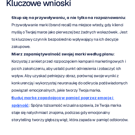
Kluczowe wnioski
Skup się na przywoływaniu, a nie tylko na rozpoznawaniu
: 
Przywoływanie marki (brand recall) ma miejsce wtedy, gdy klienci 
myślą o Twojej marce jako pierwszej bez żadnych wskazówek. Jest 
to kluczowy czynnik bezpośrednio wpływający na ich decyzje 
zakupowe.
Mierz zapamiętywalność swojej marki według planu
: 
Korzystaj z ankiet przed rozpoczęciem kampanii marketingowych i 
po ich zakończeniu, aby ustalić punkt odniesienia i zobaczyć ich 
wpływ. Aby uzyskać pełniejszy obraz, porównaj swoje wyniki z 
konkurencją i wykorzystaj neuronaukę do odkrycia podświadomych 
powiązań emocjonalnych, jakie tworzy Twoja marka.
Buduj markę zapadającą w pamięć poprzez emocje i 
spójność
: Spójna tożsamość wizualna sprawia, że Twoja marka 
staje się natychmiast znajoma, podczas gdy emocjonalny 
storytelling tworzy głębszą więź, która zapada w pamięć odbiorców.