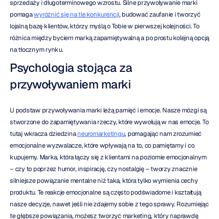
sprzedaży i długoterminowego wzrostu. Silne przywoływanie marki 
pomaga 
wyróżnić się na tle konkurencji
, budować zaufanie i tworzyć 
lojalną bazę klientów, którzy myślą o Tobie w pierwszej kolejności. To 
różnica między byciem marką zapamiętywalną a po prostu kolejną opcją 
na tłocznym rynku.
Psychologia stojąca za 
przywoływaniem marki
U podstaw przywoływania marki leżą pamięć i emocje. Nasze mózgi są 
stworzone do zapamiętywania rzeczy, które wywołują w nas emocje. To 
tutaj wkracza dziedzina 
neuromarketingu
, pomagając nam zrozumieć 
emocjonalne wyzwalacze, które wpływają na to, co pamiętamy i co 
kupujemy. Marka, która łączy się z klientami na poziomie emocjonalnym 
– czy to poprzez humor, inspirację, czy nostalgię – tworzy znacznie 
silniejsze powiązanie mentalne niż taka, która tylko wymienia cechy 
produktu. Te reakcje emocjonalne są często podświadome i kształtują 
nasze decyzje, nawet jeśli nie zdajemy sobie z tego sprawy. Rozumiejąc 
te głębsze powiązania, możesz tworzyć marketing, który naprawdę 