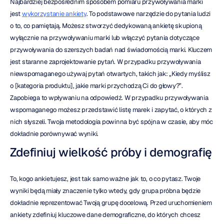
Najbardziej bezpośrednim sposobem pomiaru przywoływania marki 
jest 
wykorzystanie ankiety
. To podstawowe narzędzie do pytania ludzi 
o to, co pamiętają. Możesz stworzyć dedykowaną ankietę skupioną 
wyłącznie na przywoływaniu marki lub włączyć pytania dotyczące 
przywoływania do szerszych badań nad świadomością marki. Kluczem 
jest staranne zaprojektowanie pytań. W przypadku przywoływania 
niewspomaganego używaj pytań otwartych, takich jak: „Kiedy myślisz 
o [kategoria produktu], jakie marki przychodzą Ci do głowy?”. 
Zapobiega to wpływaniu na odpowiedź. W przypadku przywoływania 
wspomaganego możesz przedstawić listę marek i zapytać, o których z 
nich słyszeli. Twoja metodologia powinna być spójna w czasie, aby móc 
dokładnie porównywać wyniki.
Zdefiniuj wielkość próby i demografię
To, kogo ankietujesz, jest tak samo ważne jak to, o co pytasz. Twoje 
wyniki będą miały znaczenie tylko wtedy, gdy grupa próbna będzie 
dokładnie reprezentować Twoją grupę docelową. Przed uruchomieniem 
ankiety zdefiniuj kluczowe dane demograficzne, do których chcesz 