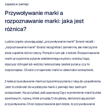
zapada w pamięć.
Przywoływanie marki a 
rozpoznawanie marki: jaka jest 
różnica?
Ludzie często używają pojęć „przywoływanie marki” (brand recall) i 
„rozpoznawanie marki” (brand recognition) zamiennie, ale mierzą one 
dwie zupełnie różne rzeczy. Pomyśl o tym jak o teście. Rozpoznawanie 
marki przypomina pytanie wielokrotnego wyboru: widzisz logo, 
słyszysz dżingiel lub widzisz kolorystykę i jesteś pytany, czy to 
rozpoznajesz. Chodzi o znajomość marki w obecności wskazówki.
Z kolei przywoływanie marki przypomina pytanie z luką do uzupełnienia. 
Jest to zdolność do wydobycia marki z pamięci bez żadnych 
wskazówek. Na przykład, jeśli poproszę Cię o wymienienie marki butów 
sportowych, nazwy, które przyjdą Ci do głowy, demonstrują poziom 
przywoływania. Choć rozpoznawanie jest dobre, to przywoływanie 