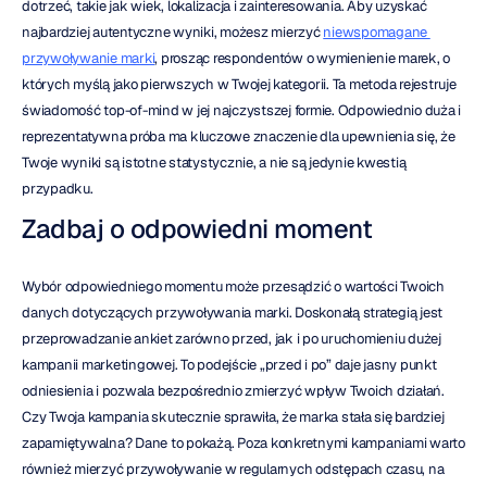
dotrzeć, takie jak wiek, lokalizacja i zainteresowania. Aby uzyskać 
najbardziej autentyczne wyniki, możesz mierzyć 
niewspomagane 
przywoływanie marki
, prosząc respondentów o wymienienie marek, o 
których myślą jako pierwszych w Twojej kategorii. Ta metoda rejestruje 
świadomość top-of-mind w jej najczystszej formie. Odpowiednio duża i 
reprezentatywna próba ma kluczowe znaczenie dla upewnienia się, że 
Twoje wyniki są istotne statystycznie, a nie są jedynie kwestią 
przypadku.
Zadbaj o odpowiedni moment
Wybór odpowiedniego momentu może przesądzić o wartości Twoich 
danych dotyczących przywoływania marki. Doskonałą strategią jest 
przeprowadzanie ankiet zarówno przed, jak i po uruchomieniu dużej 
kampanii marketingowej. To podejście „przed i po” daje jasny punkt 
odniesienia i pozwala bezpośrednio zmierzyć wpływ Twoich działań. 
Czy Twoja kampania skutecznie sprawiła, że marka stała się bardziej 
zapamiętywalna? Dane to pokażą. Poza konkretnymi kampaniami warto 
również mierzyć przywoływanie w regularnych odstępach czasu, na 