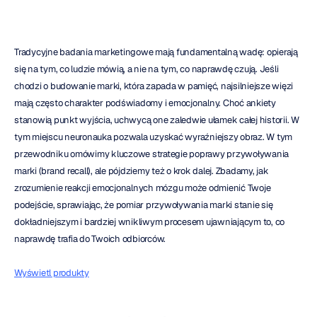
Tradycyjne badania marketingowe mają fundamentalną wadę: opierają 
się na tym, co ludzie mówią, a nie na tym, co naprawdę czują. Jeśli 
chodzi o budowanie marki, która zapada w pamięć, najsilniejsze więzi 
mają często charakter podświadomy i emocjonalny. Choć ankiety 
stanowią punkt wyjścia, uchwycą one zaledwie ułamek całej historii. W 
tym miejscu neuronauka pozwala uzyskać wyraźniejszy obraz. W tym 
przewodniku omówimy kluczowe strategie poprawy przywoływania 
marki (brand recall), ale pójdziemy też o krok dalej. Zbadamy, jak 
zrozumienie reakcji emocjonalnych mózgu może odmienić Twoje 
podejście, sprawiając, że pomiar przywoływania marki stanie się 
dokładniejszym i bardziej wnikliwym procesem ujawniającym to, co 
naprawdę trafia do Twoich odbiorców.
Wyświetl produkty