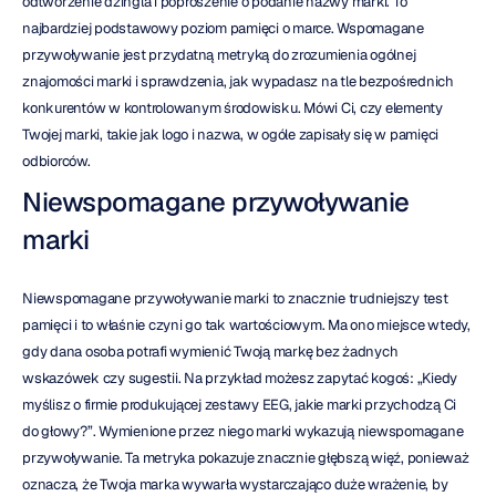
odtworzenie dżingla i poproszenie o podanie nazwy marki. To 
najbardziej podstawowy poziom pamięci o marce. Wspomagane 
przywoływanie jest przydatną metryką do zrozumienia ogólnej 
znajomości marki i sprawdzenia, jak wypadasz na tle bezpośrednich 
konkurentów w kontrolowanym środowisku. Mówi Ci, czy elementy 
Twojej marki, takie jak logo i nazwa, w ogóle zapisały się w pamięci 
odbiorców.
Niewspomagane przywoływanie 
marki
Niewspomagane przywoływanie marki to znacznie trudniejszy test 
pamięci i to właśnie czyni go tak wartościowym. Ma ono miejsce wtedy, 
gdy dana osoba potrafi wymienić Twoją markę bez żadnych 
wskazówek czy sugestii. Na przykład możesz zapytać kogoś: „Kiedy 
myślisz o firmie produkującej zestawy EEG, jakie marki przychodzą Ci 
do głowy?”. Wymienione przez niego marki wykazują niewspomagane 
przywoływanie. Ta metryka pokazuje znacznie głębszą więź, ponieważ 
oznacza, że Twoja marka wywarła wystarczająco duże wrażenie, by 