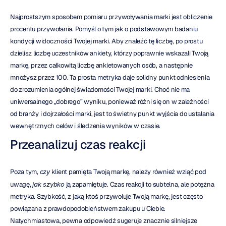
Najprostszym sposobem pomiaru przywoływania marki jest obliczenie 
procentu przywołania. Pomyśl o tym jak o podstawowym badaniu 
kondycji widoczności Twojej marki. Aby znaleźć tę liczbę, po prostu 
dzielisz liczbę uczestników ankiety, którzy poprawnie wskazali Twoją 
markę, przez całkowitą liczbę ankietowanych osób, a następnie 
mnożysz przez 100. Ta prosta metryka daje solidny punkt odniesienia 
do zrozumienia ogólnej świadomości Twojej marki. Choć nie ma 
uniwersalnego „dobrego” wyniku, ponieważ różni się on w zależności 
od branży i dojrzałości marki, jest to świetny punkt wyjścia do ustalania 
wewnętrznych celów i śledzenia wyników w czasie.
Przeanalizuj czas reakcji
Poza tym, 
czy
 klient pamięta Twoją markę, należy również wziąć pod 
uwagę, 
jak szybko
 ją zapamiętuje. Czas reakcji to subtelna, ale potężna 
metryka. Szybkość, z jaką ktoś przywołuje Twoją markę, jest często 
powiązana z prawdopodobieństwem zakupu u Ciebie. 
Natychmiastowa, pewna odpowiedź sugeruje znacznie silniejsze 