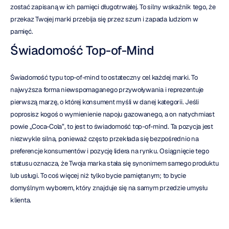
zostać zapisaną w ich pamięci długotrwałej. To silny wskaźnik tego, że 
przekaz Twojej marki przebija się przez szum i zapada ludziom w 
pamięć.
Świadomość Top-of-Mind
Świadomość typu top-of-mind to ostateczny cel każdej marki. To 
najwyższa forma niewspomaganego przywoływania i reprezentuje 
pierwszą marzę, o której konsument myśli w danej kategorii. Jeśli 
poprosisz kogoś o wymienienie napoju gazowanego, a on natychmiast 
powie „Coca-Cola”, to jest to świadomość top-of-mind. Ta pozycja jest 
niezwykle silna, ponieważ często przekłada się bezpośrednio na 
preferencje konsumentów i pozycję lidera na rynku. Osiągnięcie tego 
statusu oznacza, że Twoja marka stała się synonimem samego produktu 
lub usługi. To coś więcej niż tylko bycie pamiętanym; to bycie 
domyślnym wyborem, który znajduje się na samym przedzie umysłu 
klienta.