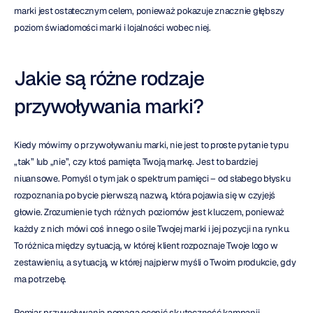
marki jest ostatecznym celem, ponieważ pokazuje znacznie głębszy 
poziom świadomości marki i lojalności wobec niej.
Jakie są różne rodzaje 
przywoływania marki?
Kiedy mówimy o przywoływaniu marki, nie jest to proste pytanie typu 
„tak” lub „nie”, czy ktoś pamięta Twoją markę. Jest to bardziej 
niuansowe. Pomyśl o tym jak o spektrum pamięci – od słabego błysku 
rozpoznania po bycie pierwszą nazwą, która pojawia się w czyjejś 
głowie. Zrozumienie tych różnych poziomów jest kluczem, ponieważ 
każdy z nich mówi coś innego o sile Twojej marki i jej pozycji na rynku. 
To różnica między sytuacją, w której klient rozpoznaje Twoje logo w 
zestawieniu, a sytuacją, w której najpierw myśli o Twoim produkcie, gdy 
ma potrzebę.
Pomiar przywoływania pomaga ocenić skuteczność kampanii 