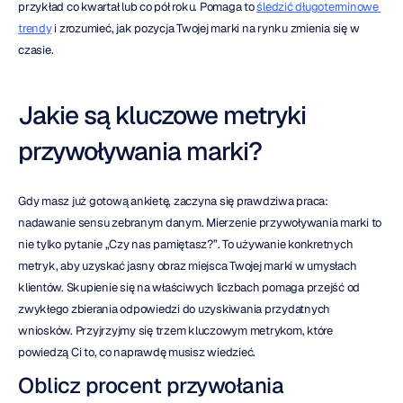
przykład co kwartał lub co pół roku. Pomaga to 
śledzić długoterminowe 
trendy
 i zrozumieć, jak pozycja Twojej marki na rynku zmienia się w 
czasie.
Jakie są kluczowe metryki 
przywoływania marki?
Gdy masz już gotową ankietę, zaczyna się prawdziwa praca: 
nadawanie sensu zebranym danym. Mierzenie przywoływania marki to 
nie tylko pytanie „Czy nas pamiętasz?”. To używanie konkretnych 
metryk, aby uzyskać jasny obraz miejsca Twojej marki w umysłach 
klientów. Skupienie się na właściwych liczbach pomaga przejść od 
zwykłego zbierania odpowiedzi do uzyskiwania przydatnych 
wniosków. Przyjrzyjmy się trzem kluczowym metrykom, które 
powiedzą Ci to, co naprawdę musisz wiedzieć.
Oblicz procent przywołania