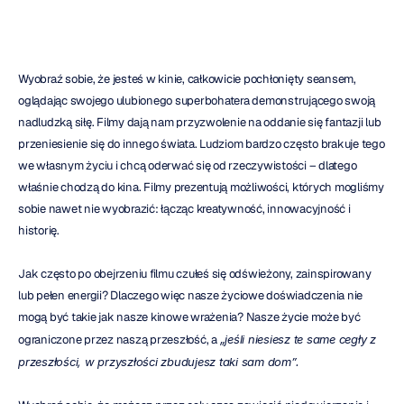
Wyobraź sobie, że jesteś w kinie, całkowicie pochłonięty seansem, 
oglądając swojego ulubionego superbohatera demonstrującego swoją 
nadludzką siłę. Filmy dają nam przyzwolenie na oddanie się fantazji lub 
przeniesienie się do innego świata. Ludziom bardzo często brakuje tego 
we własnym życiu i chcą oderwać się od rzeczywistości – dlatego 
właśnie chodzą do kina. Filmy prezentują możliwości, których mogliśmy 
sobie nawet nie wyobrazić: łącząc kreatywność, innowacyjność i 
historię.
Jak często po obejrzeniu filmu czułeś się odświeżony, zainspirowany 
lub pełen energii? Dlaczego więc nasze życiowe doświadczenia nie 
mogą być takie jak nasze kinowe wrażenia? Nasze życie może być 
ograniczone przez naszą przeszłość, a 
„jeśli niesiesz te same cegły z 
przeszłości, w przyszłości zbudujesz taki sam dom”.