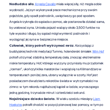
Nadludzka siła
. 
Angela Cavallo
 miała więcej siły, niż mogła sobie 
wyobrazić. Jej syn wykonywał prace mechaniczne przy swoim 
pojeździe, gdy spadł podnośnik, uwięziwszy go pod spodem. 
Angela krzyknęła do sąsiada o pomoc, ale postanowiła działać sama, 
by uratować syna. Uniosła pojazd ważący około 3,500 funtów na 
tyle wysoko i długo, by sąsiad mógł wymienić podnośnik i 
wyciągnąć jej syna w bezpieczne miejsce.
Człowiek, który potrafi wytrzymać mróz.
 Korzystając z 
buddyjskiej techniki medytacji Tummo, holenderski śmiałek 
Wim Hof
potrafi utrzymać stabilną temperaturę ciała, znosząc ekstremalnie 
niskie temperatury. Hof, którego wyczyny przyniosły mu przydomek 
„Iceman”, ukończył kilka maratonów i wspiął się na Kilimandżaro w 
temperaturach poniżej zera, ubrany wyłącznie w szorty. Hof jest 
posiadaczem dwudziestu rekordów świata w wytrzymałości na 
zimno: w tym rekordu najdłuższej kąpieli w lodzie, wynoszącego 
jedną godzinę, trzynaście minut i czterdzieści sekund.
Najsilniejsze dziecko świata.
 W wieku sześciu miesięcy 
Liam 
Hoekstra
 potrafił chodzić w pozycji pionowej bez pomocy, w tym po 