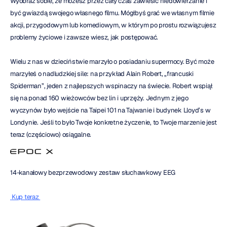
Wyobraź sobie, że możesz przez cały czas zawiesić niedowierzanie i 
być gwiazdą swojego własnego filmu. Mógłbyś grać we własnym filmie 
akcji, przygodowym lub komediowym, w którym po prostu rozwiązujesz 
problemy życiowe i zawsze wiesz, jak postępować.
Wielu z nas w dzieciństwie marzyło o posiadaniu supermocy. Być może 
marzyłeś o nadludzkiej sile: na przykład Alain Robert, „francuski 
Spiderman”, jeden z najlepszych wspinaczy na świecie. Robert wspiął 
się na ponad 160 wieżowców bez lin i uprzęży. Jednym z jego 
wyczynów było wejście na Taipei 101 na Tajwanie i budynek Lloyd’s w 
Londynie. Jeśli to było Twoje konkretne życzenie, to Twoje marzenie jest 
teraz (częściowo) osiągalne.
14-kanałowy bezprzewodowy zestaw słuchawkowy EEG
 Kup teraz 