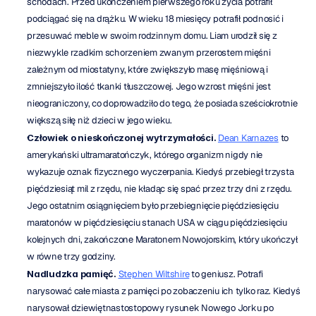
schodach. Przed ukończeniem pierwszego roku życia potrafił 
podciągać się na drążku. W wieku 18 miesięcy potrafił podnosić i 
przesuwać meble w swoim rodzinnym domu. Liam urodził się z 
niezwykle rzadkim schorzeniem zwanym przerostem mięśni 
zależnym od miostatyny, które zwiększyło masę mięśniową i 
zmniejszyło ilość tkanki tłuszczowej. Jego wzrost mięśni jest 
nieograniczony, co doprowadziło do tego, że posiada sześciokrotnie 
większą siłę niż dzieci w jego wieku.
Człowiek o nieskończonej wytrzymałości.
Dean Karnazes
 to 
amerykański ultramaratończyk, którego organizm nigdy nie 
wykazuje oznak fizycznego wyczerpania. Kiedyś przebiegł trzysta 
pięćdziesiąt mil z rzędu, nie kładąc się spać przez trzy dni z rzędu. 
Jego ostatnim osiągnięciem było przebiegnięcie pięćdziesięciu 
maratonów w pięćdziesięciu stanach USA w ciągu pięćdziesięciu 
kolejnych dni, zakończone Maratonem Nowojorskim, który ukończył 
w równe trzy godziny.
Nadludzka pamięć.
Stephen Wiltshire
 to geniusz. Potrafi 
narysować całe miasta z pamięci po zobaczeniu ich tylko raz. Kiedyś 
narysował dziewiętnastostopowy rysunek Nowego Jorku po 