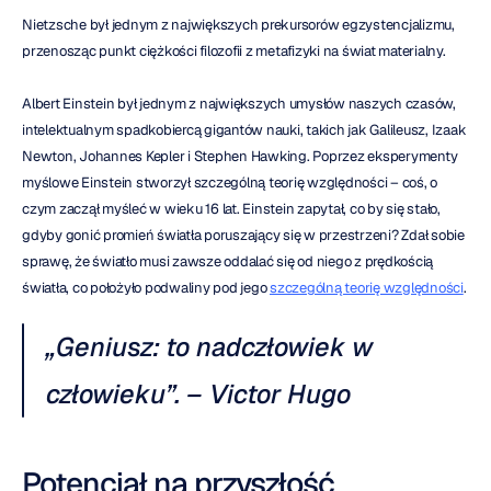
Nietzsche był jednym z największych prekursorów egzystencjalizmu, 
przenosząc punkt ciężkości filozofii z metafizyki na świat materialny.
Albert Einstein był jednym z największych umysłów naszych czasów, 
intelektualnym spadkobiercą gigantów nauki, takich jak Galileusz, Izaak 
Newton, Johannes Kepler i Stephen Hawking. Poprzez eksperymenty 
myślowe Einstein stworzył szczególną teorię względności – coś, o 
czym zaczął myśleć w wieku 16 lat. Einstein zapytał, co by się stało, 
gdyby gonić promień światła poruszający się w przestrzeni? Zdał sobie 
sprawę, że światło musi zawsze oddalać się od niego z prędkością 
światła, co położyło podwaliny pod jego 
szczególną teorię względności
.
„Geniusz: to nadczłowiek w 
człowieku”. – Victor Hugo
Potencjał na przyszłość