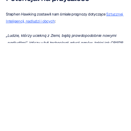
Stephen Hawking zostawił nam śmiałe prognozy dotyczące 
Sztucznej 
Inteligencji, nadludzi i obcych
:
„Ludzie, którzy uciekną z Ziemi, będą prawdopodobnie nowymi 
„nadludźmi”, którzy użyli technologii edycji genów, takiej jak CRISPR, 
aby prześcignąć innych. Zrobią to, rzucając wyzwanie prawom 
zakazującym inżynierii genetycznej, poprawiając swoją pamięć, 
odporność na choroby i oczekiwaną długość życia”.
„Gdy pojawią się tacy nadludzie, pojawią się poważne problemy z 
nieulepszonymi ludźmi. Doprowadzi to do powstania rasy istot 
samoprojektujących się, ulepszających się w coraz szybszym 
tempie. Jeśli ludzkości uda się przeprojektować samą siebie, 
prawdopodobnie rozprzestrzeni się i skolonizuje inne planety i 
gwiazdy”.
Hawking był niezwykle entuzjastycznie nastawiony do tego ostatniego 