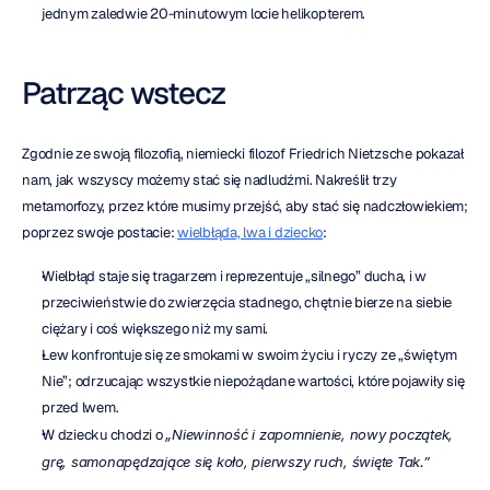
jednym zaledwie 20-minutowym locie helikopterem.
Patrząc wstecz
Zgodnie ze swoją filozofią, niemiecki filozof Friedrich Nietzsche pokazał 
nam, jak wszyscy możemy stać się nadludźmi. Nakreślił trzy 
metamorfozy, przez które musimy przejść, aby stać się nadczłowiekiem; 
poprzez swoje postacie: 
wielbłąda, lwa i dziecko
:
Wielbłąd staje się tragarzem i reprezentuje „silnego” ducha, i w 
przeciwieństwie do zwierzęcia stadnego, chętnie bierze na siebie 
ciężary i coś większego niż my sami.
Lew konfrontuje się ze smokami w swoim życiu i ryczy ze „świętym 
Nie”; odrzucając wszystkie niepożądane wartości, które pojawiły się 
przed lwem.
W dziecku chodzi o 
„Niewinność i zapomnienie, nowy początek, 
grę, samonapędzające się koło, pierwszy ruch, święte Tak.”