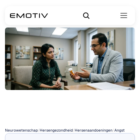
Medicatie
tegen
angst
Neurowetenschap
/
Hersengezondheid
/
Hersenaandoeningen
/
Angst