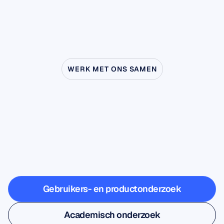
WERK MET ONS SAMEN
Zie
wat
er
mogelijk
is
wanneer
neurowetenschap
buiten
het
lab
treedt
Gebruikers- en productonderzoek
Gebruikers- en productonderzoek
Academisch onderzoek