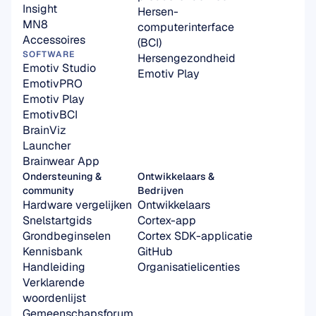
Insight
Hersen-
MN8
computerinterface 
Accessoires
(BCI)
SOFTWARE
Hersengezondheid
Emotiv Studio
Emotiv Play
EmotivPRO
Emotiv Play
EmotivBCI
BrainViz
Launcher
Brainwear App
Ondersteuning & 
Ontwikkelaars & 
community
Bedrijven
Hardware vergelijken
Ontwikkelaars
Snelstartgids
Cortex-app
Grondbeginselen
Cortex SDK-applicatie
Kennisbank
GitHub
Handleiding
Organisatielicenties
Verklarende 
woordenlijst
Gemeenschapsforum