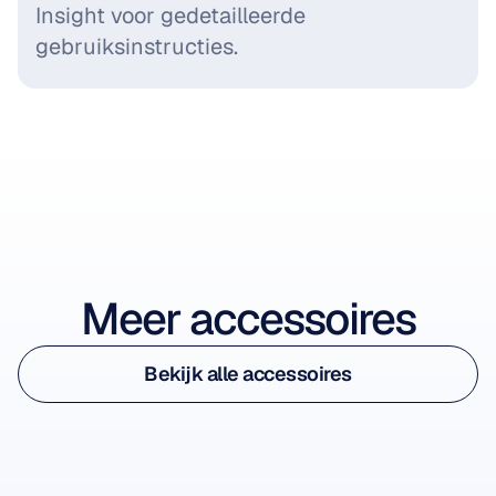
Insight voor gedetailleerde 
gebruiksinstructies.
Bekijk accessoire
Meer accessoires
Bekijk accessoire
Bekijk alle accessoires
Insight Charging Cable
Bekijk alle accessoires
Oplaadkabel
-