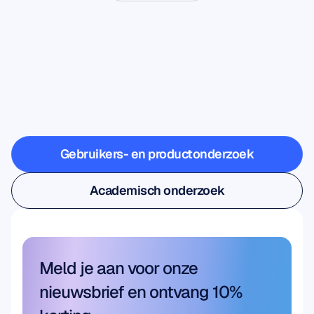
Zie
wat
er
mogelijk
is
wanneer
neurowetenschap
buiten
het
lab
treedt
Gebruikers- en productonderzoek
Gebruikers- en productonderzoek
Academisch onderzoek
Academisch onderzoek
Meld je aan voor onze 
nieuwsbrief en ontvang 10% 