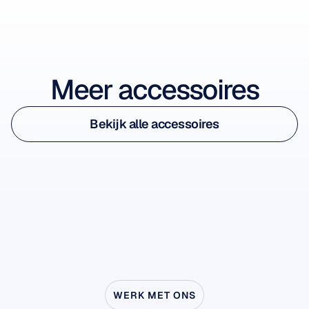
Bekijk accessoire
Meer accessoires
Bekijk accessoire
Bekijk alle accessoires
Flex Cap
Bekijk alle accessoires
Voor Flex Gel en zoutoplossingssensoren
-
WERK MET ONS