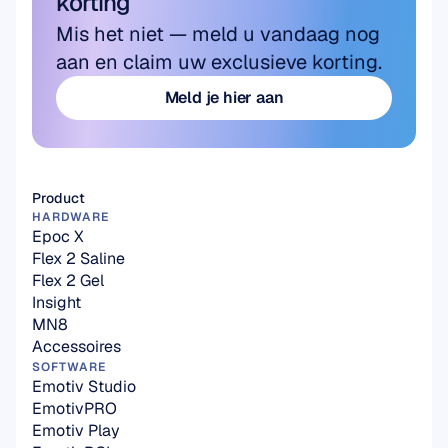
korting
Mis het niet — meld u vandaag nog 
aan en claim uw exclusieve korting.
Meld je hier aan
Meld je hier aan
Product
HARDWARE
Epoc X
Flex 2 Saline
Flex 2 Gel
Insight
MN8
Accessoires
SOFTWARE
Emotiv Studio
EmotivPRO
Emotiv Play