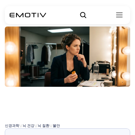
불안에
대한
프로프라놀롤
신경과학
\/
뇌 건강
\/
뇌 질환
\/
불안