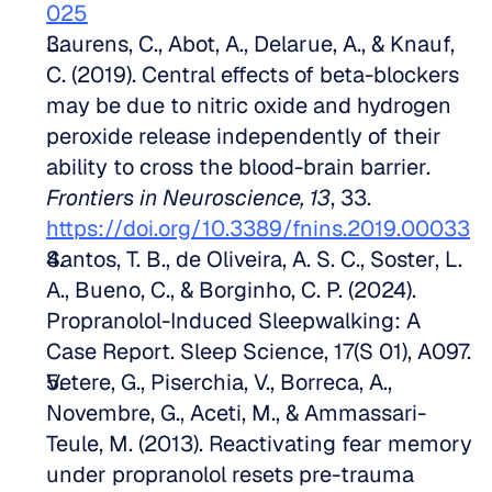
025
Laurens, C., Abot, A., Delarue, A., & Knauf, 
C. (2019). Central effects of beta-blockers 
may be due to nitric oxide and hydrogen 
peroxide release independently of their 
ability to cross the blood-brain barrier. 
Frontiers in Neuroscience, 13
, 33. 
https://doi.org/10.3389/fnins.2019.00033
Santos, T. B., de Oliveira, A. S. C., Soster, L. 
A., Bueno, C., & Borginho, C. P. (2024). 
Propranolol-Induced Sleepwalking: A 
Case Report. Sleep Science, 17(S 01), A097. 
Vetere, G., Piserchia, V., Borreca, A., 
Novembre, G., Aceti, M., & Ammassari-
Teule, M. (2013). Reactivating fear memory 
under propranolol resets pre-trauma 