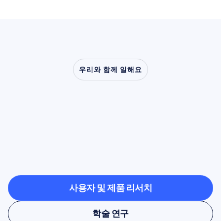
우리와 함께 일해요
신경과학이
실험실
밖으로
나왔을
때
어떤
일이
가능해지는지
확인해
보세요
사용자 및 제품 리서치
사용자 및 제품 리서치
학술 연구