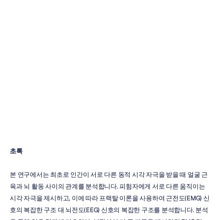
대한
반응
시
뇌와
얼굴
근육
활동
간
관계의
해독
트랑
부이
업데이트됨
2020.
8.
5.
초록
본 연구에서는 최초로 인간이 서로 다른 동적 시각 자극을 받을 때 얼굴 근
육과 뇌 활동 사이의 관계를 분석합니다. 피험자에게 서로 다른 움직이는 
시각 자극을 제시하고, 이에 따라 프랙탈 이론을 사용하여 근전도(EMG) 신
호의 복잡한 구조 대 뇌전도(EEG) 신호의 복잡한 구조를 분석합니다. 분석