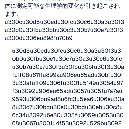
体に測定可能な生理学的変化が引き起こされ
ます。
u300cu30d5u30edu30fcu30c6u30a3u30f3
u30b0u30fbu30bbu30c3u30b7u30e7u30f3
u300du306eu8981u70b9
u30d5u30edu30fcu30c6u30a3u30f3u3
0b0u30fbu30e1u30c7u30a3u30c6u30fc
u30b7u30e7u30f3u30fbu30bfu30f3u30a
fuff08u611fu899au906eu65adu30bfu30f
3u30afuff09u306fu3001u5149u3084u97
f3u3092u906eu65adu3057u305fu7a7au
9593u306bu9ad8u6fc3u5ea6u306eu30a
8u30d7u30bdu30e0u30bdu30ebu30c8u
6c34u3092u6e80u305fu3059u3053u30
68u3067u3001u4f53u3092u529bu3092