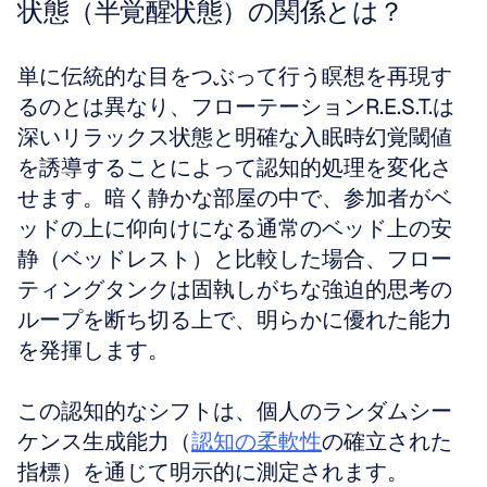
状態（半覚醒状態）の関係とは？
単に伝統的な目をつぶって行う瞑想を再現す
るのとは異なり、フローテーションR.E.S.T.は
深いリラックス状態と明確な入眠時幻覚閾値
を誘導することによって認知的処理を変化さ
せます。暗く静かな部屋の中で、参加者がベ
ッドの上に仰向けになる通常のベッド上の安
静（ベッドレスト）と比較した場合、フロー
ティングタンクは固執しがちな強迫的思考の
ループを断ち切る上で、明らかに優れた能力
を発揮します。
この認知的なシフトは、個人のランダムシー
ケンス生成能力（
認知の柔軟性
の確立された
指標）を通じて明示的に測定されます。