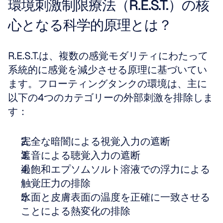
環境刺激制限療法（R.E.S.T.）の核
心となる科学的原理とは？
R.E.S.T.は、複数の感覚モダリティにわたって
系統的に感覚を減少させる原理に基づいてい
ます。フローティングタンクの環境は、主に
以下の4つのカテゴリーの外部刺激を排除しま
す：
完全な暗闇による視覚入力の遮断
遮音による聴覚入力の遮断
過飽和エプソムソルト溶液での浮力による
触覚圧力の排除
水面と皮膚表面の温度を正確に一致させる
ことによる熱変化の排除