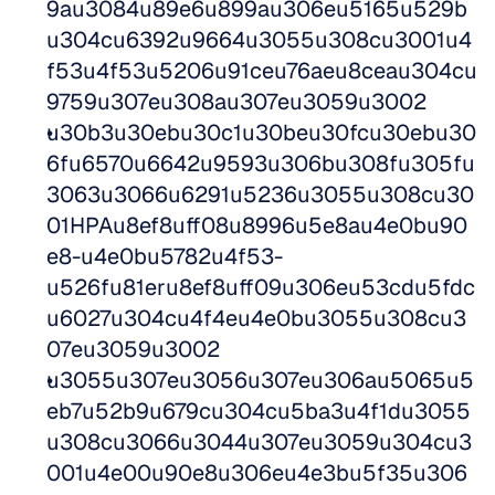
9au3084u89e6u899au306eu5165u529b
u304cu6392u9664u3055u308cu3001u4
f53u4f53u5206u91ceu76aeu8ceau304cu
9759u307eu308au307eu3059u3002
u30b3u30ebu30c1u30beu30fcu30ebu30
6fu6570u6642u9593u306bu308fu305fu
3063u3066u6291u5236u3055u308cu30
01HPAu8ef8uff08u8996u5e8au4e0bu90
e8-u4e0bu5782u4f53-
u526fu81eru8ef8uff09u306eu53cdu5fdc
u6027u304cu4f4eu4e0bu3055u308cu3
07eu3059u3002
u3055u307eu3056u307eu306au5065u5
eb7u52b9u679cu304cu5ba3u4f1du3055
u308cu3066u3044u307eu3059u304cu3
001u4e00u90e8u306eu4e3bu5f35u306