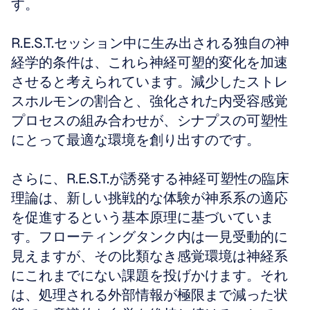
す。
R.E.S.T.セッション中に生み出される独自の神
経学的条件は、これら神経可塑的変化を加速
させると考えられています。減少したストレ
スホルモンの割合と、強化された内受容感覚
プロセスの組み合わせが、シナプスの可塑性
にとって最適な環境を創り出すのです。
さらに、R.E.S.T.が誘発する神経可塑性の臨床
理論は、新しい挑戦的な体験が神系系の適応
を促進するという基本原理に基づいていま
す。フローティングタンク内は一見受動的に
見えますが、その比類なき感覚環境は神経系
にこれまでにない課題を投げかけます。それ
は、処理される外部情報が極限まで減った状