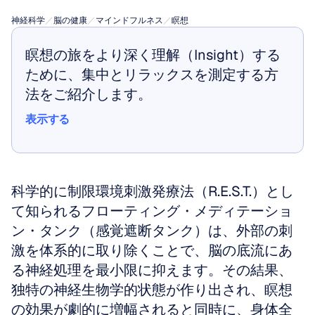
神経科学
／
脳の健康
／
マインドフルネス
／
瞑想
瞑想の旅をより深く理解（Insight）する
ために、集中とリラックスを測定する方
法をご紹介します。
表示する
表示する
科学的に制限環境刺激発療法（R.E.S.T.）とし
て知られるフローティング・メディテーショ
ン・タンク（感覚遮断タンク）は、外部の刺
激を体系的に取り除くことで、脳の底流にあ
る神経処理を最小限に抑えます。その結果、
独特の神経生物学的状態が作り出され、瞑想
の効果が劇的に増幅されると同時に、身体全