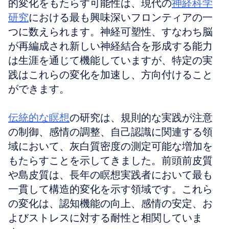
的変化をもたらす可能性は、現代の
神経科学
研究
における最も興味深いフロンティアの一
つに数えられます。神経可塑性、すなわち脳
が再編成され新しい神経結合を形成する能力
は生涯を通じて機能していますが、特定の実
践はこれらの変化を加速し、方向付けること
ができます。
伝統的な瞑想
の研究は、規則的な実践が注意
の制御、感情の調整、自己認識に関連する領
域において、灰白質密度の測定可能な増加を
もたらすことを示してきました。前頭前皮質
や島皮質は、長年の瞑想実践者において最も
一貫して構造的変化を示す領域です。これら
の変化は、認知機能の向上、感情の安定、お
よびストレスに対する耐性と相関していま