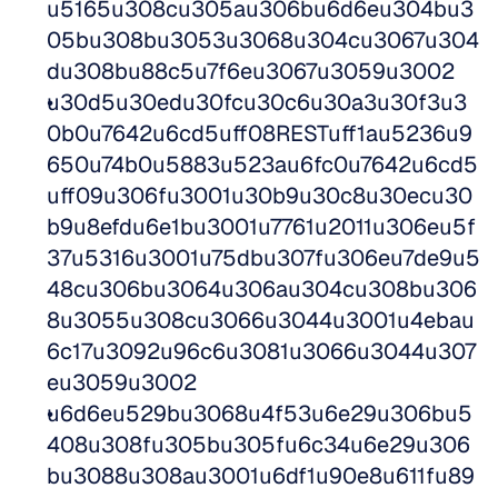
u5165u308cu305au306bu6d6eu304bu3
05bu308bu3053u3068u304cu3067u304
du308bu88c5u7f6eu3067u3059u3002
u30d5u30edu30fcu30c6u30a3u30f3u3
0b0u7642u6cd5uff08RESTuff1au5236u9
650u74b0u5883u523au6fc0u7642u6cd5
uff09u306fu3001u30b9u30c8u30ecu30
b9u8efdu6e1bu3001u7761u2011u306eu5f
37u5316u3001u75dbu307fu306eu7de9u5
48cu306bu3064u306au304cu308bu306
8u3055u308cu3066u3044u3001u4ebau
6c17u3092u96c6u3081u3066u3044u307
eu3059u3002
u6d6eu529bu3068u4f53u6e29u306bu5
408u308fu305bu305fu6c34u6e29u306
bu3088u308au3001u6df1u90e8u611fu89