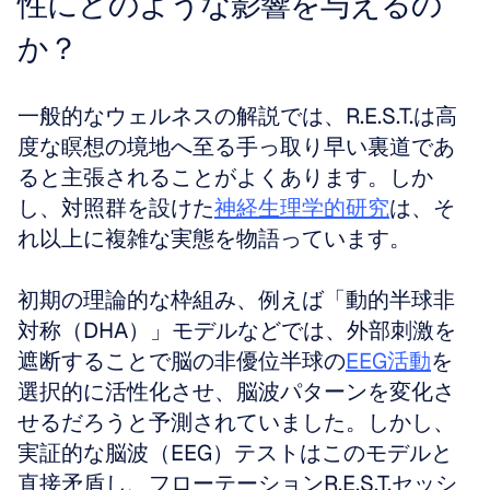
性にどのような影響を与えるの
か？
一般的なウェルネスの解説では、R.E.S.T.は高
度な瞑想の境地へ至る手っ取り早い裏道であ
ると主張されることがよくあります。しか
し、対照群を設けた
神経生理学的研究
は、そ
れ以上に複雑な実態を物語っています。
初期の理論的な枠組み、例えば「動的半球非
対称（DHA）」モデルなどでは、外部刺激を
遮断することで脳の非優位半球の
EEG活動
を
選択的に活性化させ、脳波パターンを変化さ
せるだろうと予測されていました。しかし、
実証的な脳波（EEG）テストはこのモデルと
直接矛盾し、フローテーションR.E.S.T.セッシ