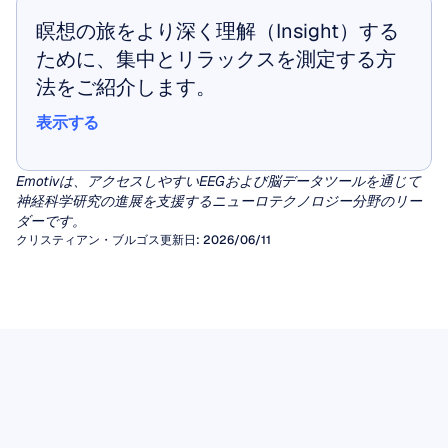
瞑想の旅をより深く理解（Insight）する
ために、集中とリラックスを測定する方
法をご紹介します。
表示する
表示する
Emotivは、アクセスしやすいEEGおよび脳データツールを通じて
神経科学研究の進展を支援するニューロテクノロジー分野のリー
ダーです。
クリスティアン・ブルゴス
更新日: 2026/06/11
定量脳波（qEEG）
EEGアーチファクト
何十年もの間、臨床医はてんかんや脳症の診断
をEEG波形の視覚的検査に頼ってきました。し
アーティファクトとは、脳から発生したもので
EEGミューリズム
かし、それ以外の幅広い神経学的・精神医学的
はない不要な信号のことであり、脳波（EEG）
多様な脳のリズムの中でも、行動、知覚、そし
疾患においては、人間の目で一貫した意味のあ
の視覚的解釈を歪め、脳コンピュータインター
定量脳波（qEEG）は、生波形を特定の周波数
脳波データ
て社会的理解の交差点に位置しているように見
るパターンを抽出することは困難です。
フェース（BCI）や精神状態モニタリングを駆
帯域のパワー、コネクティビティ指標、および
てんかんマーカーを特定するために生のEEG波
EEG（脳波）データは、頭皮から測定される電
えることから、数十年にわたり神経科学者の注
動するアルゴリズム解析を損なう可能性があり
記事を読む
基準データベースとの統計的比較といった豊富
形を読み取る場合でも、機械学習パイプライン
気活動の時間的にきわめて精密な記録を提供し
目を集めてきたものがあります。
ます。
感覚運動野で記録される8〜13 Hzの振動である
な数値特徴量に変換する信号処理アルゴリズム
にデータを入力する場合でも、検出されないア