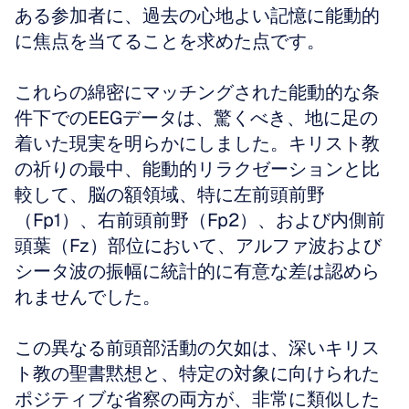
ある参加者に、過去の心地よい記憶に能動的
に焦点を当てることを求めた点です。
これらの綿密にマッチングされた能動的な条
件下でのEEGデータは、驚くべき、地に足の
着いた現実を明らかにしました。キリスト教
の祈りの最中、能動的リラクゼーションと比
較して、脳の額領域、特に左前頭前野
（Fp1）、右前頭前野（Fp2）、および内側前
頭葉（Fz）部位において、アルファ波および
シータ波の振幅に統計的に有意な差は認めら
れませんでした。
この異なる前頭部活動の欠如は、深いキリス
ト教の聖書黙想と、特定の対象に向けられた
ポジティブな省察の両方が、非常に類似した