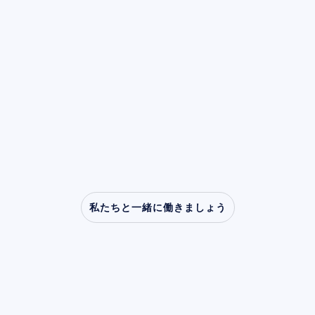
記事を読む
ます。その価値は、記録そのものだけでなく、
「ミュー（μ）リズム」は、私たちが行動を起
を適用することで、このギャップを埋める役割
ーティファクトは病的な波形を装ったり、モデ
この実践的なフィールドガイドでは、EEGアー
慎重な取得、透明性の高い処理、適切な保存、
記事を読む
こすとき、他人が同じ行動をするのを見ると
を果たします。
ルの性能を低下させる分散をもたらしたりする
ティファクトの2つの広範なカテゴリを説明
そして責任ある解釈にも依存します。
き、あるいは行動をただ想像するだけでも、そ
可能性があります。
記事を読む
し、それらの特徴的な時間領域シグネチャを識
の強度が低下（減衰）します。この「脱同期」
別する方法を解説し、計算処理の前に不可欠な
として知られる特性により、ミューリズムは模
手動クリーニングの手順を提示します。
倣、共感、そして吃音から自閉症に至るまでの
臨床的障害に関する研究において中心的な役割
を果たすようになっています。
私たちと一緒に働きましょう
神経科学が研究室を越
えて可能性を広げる様
子をご覧ください