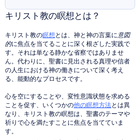
表示する
キリスト教の瞑想とは？
キリスト教の
瞑想
とは、神と神の言葉に
意図
的
に焦点を当てることに深く根ざした実践で
す。それは単なる静かな省察ではありませ
ん。代わりに、聖書に見出される真理や信者
の人生における神の働きについて深く考え
る、能動的なプロセスです。
心を空にすることや、変性意識状態を求める
ことを促す、いくつかの
他の瞑想方法
とは異
なり、キリスト教の瞑想は、聖書のテーマや
祈りで心を満たすことに焦点を当てていま
す。