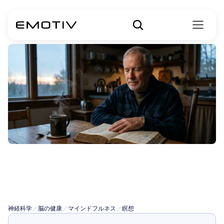
キリスト教の瞑
想
神経科学
／
脳の健康
／
マインドフルネス
／
瞑想