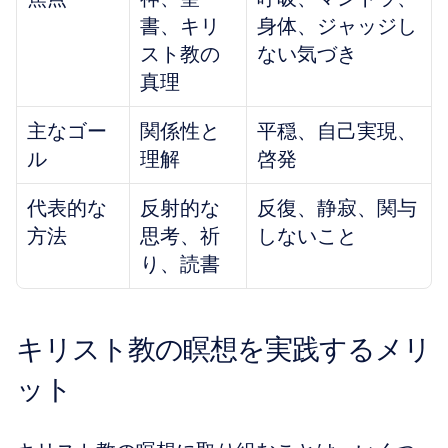
書、キリ
身体、ジャッジし
スト教の
ない気づき
真理
主なゴー
関係性と
平穏、自己実現、
ル
理解
啓発
代表的な
反射的な
反復、静寂、関与
方法
思考、祈
しないこと
り、読書
キリスト教の瞑想を実践するメリ
ット