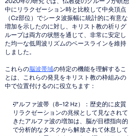
2020年の研究では、仏教徒のグループが瞑想
中にリラクゼーション時と比較して中央頂点
（Cz部位）でシータ波振幅に統計的に有意な
増加を示したのに対し、キリスト教の祈りグ
ループは両方の状態を通じて、非常に安定し
た均一な低周波リズムのベースラインを維持
しました。
これらの
脳波帯域
の特定の機能を理解するこ
とは、これらの発見をキリスト教の枠組みの
中で位置付けるのに役立ちます：
アルファ波帯（8–12 Hz）：歴史的に皮質
リラクゼーションの兆候として見なされて
きたアルファ波の増加は、脳が目標指向的
で分析的なタスクから解放されて休息して