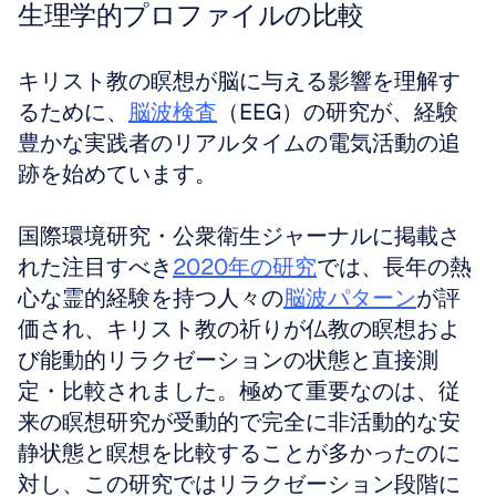
生理学的プロファイルの比較
キリスト教の瞑想が脳に与える影響を理解す
るために、
脳波検査
（EEG）の研究が、経験
豊かな実践者のリアルタイムの電気活動の追
跡を始めています。
国際環境研究・公衆衛生ジャーナルに掲載さ
れた注目すべき
2020年の研究
では、長年の熱
心な霊的経験を持つ人々の
脳波パターン
が評
価され、キリスト教の祈りが仏教の瞑想およ
び能動的リラクゼーションの状態と直接測
定・比較されました。極めて重要なのは、従
来の瞑想研究が受動的で完全に非活動的な安
静状態と瞑想を比較することが多かったのに
対し、この研究ではリラクゼーション段階に