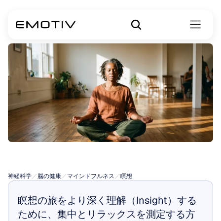
チャクラ瞑想
神経科学
／
脳の健康
／
マインドフルネス
／
瞑想
瞑想の旅をより深く理解（Insight）する
ために、集中とリラックスを測定する方