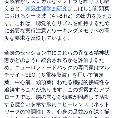
実践者がリズミカルなマントラを繰り返し唱
えると、
電気生理学的研究
はしばしば前頭葉
におけるシータ波（4〜8 Hz）の出力を捉えま
す。これは、聴覚的なリズムを維持するため
に必要な実行注意とワーキングメモリへの高
度な要求を反映しています。
全身のセッション中にこれらの異なる精神状
態がどのように統合されるかを評価するた
め、ニューロフィードバックの専門家はマル
チサイトEEG（多電極脳波）を用いて前頭
葉、中心溝、頭頂葉にわたる機能的接続性を
追跡することがあります。この探索的なアプ
ローチでは、脳の異なる領域が同調して活動
する度合いを示す脳内コヒーレンス（ネット
ワークの協調性）を、心身の足並みが深く揃