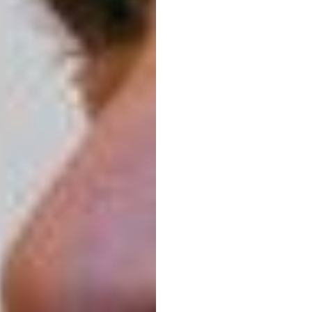
ポー
レス
たシ
おけ