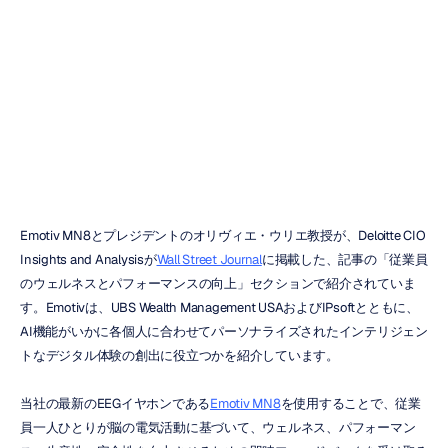
ナル
&
デロイト)
デューク・ンゴ
更新日
2020/08/12
Emotiv MN8とプレジデントのオリヴィエ・ウリエ教授が、Deloitte CIO 
Insights and Analysisが
Wall Street Journal
に掲載した、記事の「従業員
のウェルネスとパフォーマンスの向上」セクションで紹介されていま
す。Emotivは、UBS Wealth Management USAおよびIPsoftとともに、
AI機能がいかに各個人に合わせてパーソナライズされたインテリジェン
トなデジタル体験の創出に役立つかを紹介しています。
当社の最新のEEGイヤホンである
Emotiv MN8
を使用することで、従業
員一人ひとりが脳の電気活動に基づいて、ウェルネス、パフォーマン