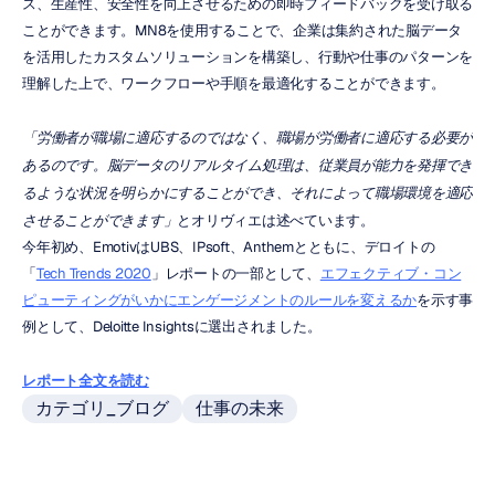
ス、生産性、安全性を向上させるための即時フィードバックを受け取る
ことができます。MN8を使用することで、企業は集約された脳データ
を活用したカスタムソリューションを構築し、行動や仕事のパターンを
理解した上で、ワークフローや手順を最適化することができます。
「労働者が職場に適応するのではなく、職場が労働者に適応する必要が
あるのです。脳データのリアルタイム処理は、従業員が能力を発揮でき
るような状況を明らかにすることができ、それによって職場環境を適応
させることができます」
とオリヴィエは述べています。
今年初め、EmotivはUBS、IPsoft、Anthemとともに、デロイトの
「
Tech Trends 2020
」レポートの一部として、
エフェクティブ・コン
ピューティングがいかにエンゲージメントのルールを変えるか
を示す事
例として、Deloitte Insightsに選出されました。
レポート全文を読む
カテゴリ_ブログ
仕事の未来