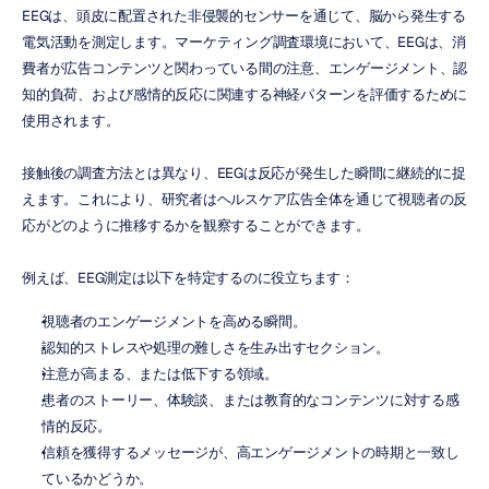
EEGは、頭皮に配置された非侵襲的センサーを通じて、脳から発生する
電気活動を測定します。マーケティング調査環境において、EEGは、消
費者が広告コンテンツと関わっている間の注意、エンゲージメント、認
知的負荷、および感情的反応に関連する神経パターンを評価するために
使用されます。
接触後の調査方法とは異なり、EEGは反応が発生した瞬間に継続的に捉
えます。これにより、研究者はヘルスケア広告全体を通じて視聴者の反
応がどのように推移するかを観察することができます。
例えば、EEG測定は以下を特定するのに役立ちます：
視聴者のエンゲージメントを高める瞬間。
認知的ストレスや処理の難しさを生み出すセクション。
注意が高まる、または低下する領域。
患者のストーリー、体験談、または教育的なコンテンツに対する感
情的反応。
信頼を獲得するメッセージが、高エンゲージメントの時期と一致し
ているかどうか。