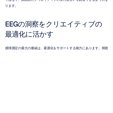
ります。
EEGの洞察をクリエイティブの
最適化に活かす
感情測定の最大の価値は、最適化をサポートする能力にあります。視聴
者の反応を詳細なレベルで理解することで、ヘルスケアマーケターは、
キャンペーンが市場に届く前にクリエイティブのパフォーマンスを向上
させることができます。
チームはEEGの調査結果を以下の目的に使用できます：
ナラティブ構造を洗練させる。
ビジュアルコミュニケーションを改善する。
メッセージの順序を調整する。
信頼を構築する要素を強化する。
不要な認知的複雑さを軽減する。