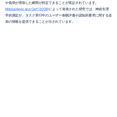
や負荷が増加した瞬間が特定できることが実証されています。
Milosavljevic and Cerf (2008)
によって発表された研究では、神経生理
学的測定が、タスク実行中のユーザー体験評価や認知的要求に関する追
加の情報を提供できることが示されています。
製品やマーケティングのリサーチャーにとって、これらの知見は一貫し
た教訓を与えてくれます。参加者のフィードバックは依然として貴重で
すが、行動的および生理学的証拠と照らし合わせて検証されたときに、
最も強力なものになります。
より信頼性の高いリサーチフレ
ームワークの構築
認知バイアスを一貫して軽減している組織は、単一の調査方法に依存す
るのではなく、多層的なリサーチ戦略を採用する傾向があります。
このフレームワークには通常、以下が含まれます：