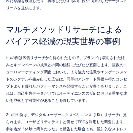
れた結論を検証したり、再考したりするのに役立つ独立したデータスト
リームを提供します。
マルチメソッドリサーチによる
バイアス軽減の現実世界の事例
1つの例は広告リサーチから得られたもので、ブランドは表明された好
みとキャンペーンの成果との間の齟齬にたびたび直面します。複数のニ
ューロマーケティング調査において、より強力な注意やエンゲージメン
トのシグナルを生み出した広告は、同等のアンケート評価を得たコンセ
プトよりも優れたパフォーマンスを発揮することが多くありました。こ
れは、自己申告データだけではオーディエンスの反応における重要な違
いを見落とす可能性があることを唆しています。
2つ目の例は、デジタルユーザーエクスペリエンス（UX）リサーチに見
られます。ユーザビリティテストと併せてEEGを利用した調査により、
参加者が「体験は簡単だった」と報告した場合でも、認知的なストレス