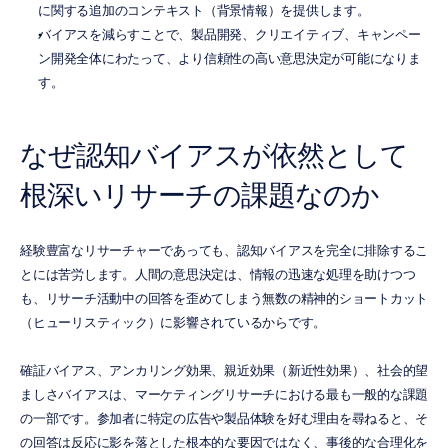
に関する追加のコンテキスト（背景情報）を提供します。
バイアスを減らすことで、製品開発、クリエイティブ、キャンペー
ン開発全体にわたって、より信頼性の高い意思決定が可能になりま
す。
なぜ認知バイアスが依然として
根深いリサーチの課題なのか
経験豊富なリサーチャーであっても、認知バイアスを完全に排除するこ
とには苦労します。人間の意思決定は、情報の迅速な処理を助けつつ
も、リサーチ活動中の回答を歪めてしまう無数の精神的ショートカット
（ヒューリスティック）に影響されているからです。
確証バイアス、アンカリング効果、親近効果（新近性効果）、社会的望
ましさバイアスは、マーケティングリサーチにおける最も一般的な課題
の一部です。参加者に特定の広告や製品体験を好む理由を尋ねると、そ
の回答は反応に影を落とした根本的な要因ではなく、事後的な合理化を