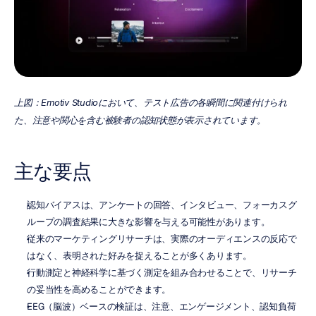
上図：Emotiv Studioにおいて、テスト広告の各瞬間に関連付けられ
た、注意や関心を含む被験者の認知状態が表示されています。
主な要点
認知バイアスは、アンケートの回答、インタビュー、フォーカスグ
ループの調査結果に大きな影響を与える可能性があります。
従来のマーケティングリサーチは、実際のオーディエンスの反応で
はなく、表明された好みを捉えることが多くあります。
行動測定と神経科学に基づく測定を組み合わせることで、リサーチ
の妥当性を高めることができます。
EEG（脳波）ベースの検証は、注意、エンゲージメント、認知負荷