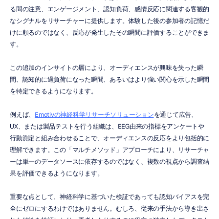
る間の注意、エンゲージメント、認知負荷、感情反応に関連する客観的
なシグナルをリサーチャーに提供します。体験した後の参加者の記憶だ
けに頼るのではなく、反応が発生したその瞬間に評価することができま
す。
この追加のインサイトの層により、オーディエンスが興味を失った瞬
間、認知的に過負荷になった瞬間、あるいはより強い関心を示した瞬間
を特定できるようになります。
例えば、
Emotivの神経科学リサーチソリューション
を通じて広告、
UX、または製品テストを行う組織は、EEG由来の指標をアンケートや
行動測定と組み合わせることで、オーディエンスの反応をより包括的に
理解できます。この「マルチメソッド」アプローチにより、リサーチャ
ーは単一のデータソースに依存するのではなく、複数の視点から調査結
果を評価できるようになります。
重要な点として、神経科学に基づいた検証であっても認知バイアスを完
全にゼロにするわけではありません。むしろ、従来の手法から導き出さ