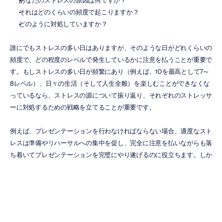
あなたのストレスの原因は何ですか？
それはどのくらいの頻度で起こりますか？
どのように対処していますか？
誰にでもストレスの多い日はありますが、そのような日がどれくらいの
頻度で、どの程度のレベルで発生しているかに注意を払うことが重要で
す。もしストレスの多い日が頻繁にあり（例えば、10を最高として7〜
8レベル）、日々の生活（そして人生全般）を楽しむことができなくな
っているなら、ストレスの源について振り返り、それぞれのストレッサ
ーに対処するための戦略を立てることが重要です。
例えば、プレゼンテーションを行わなければならない場合、適度なスト
レスは準備やリハーサルへの集中を促し、完全に注意を払いながらも落
ち着いてプレゼンテーションを完璧にやり遂げるのに役立ちます。しか
し、ほとんど準備時間がない状態で困難な状況に放り込まれると、それ
に対して非常に強いストレスを感じることになります。プレゼンテーシ
ョンの最中に、言葉に詰まったり沈黙してしまったり、慌ててしまって
話す内容を見失い、パニックに陥る（あがる）ことさえあります。