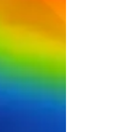
EEG
よう