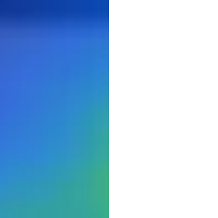
キン
する
H.B.
Duran
更新日
2026/0