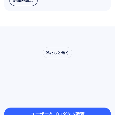
詳細を読む
詳細を読む
私たちと働く
神経科学が研究室の外
へ踏み出したとき、ど
のような可能性が開け
るのかをご覧ください
ユーザー＆プロダクト調査