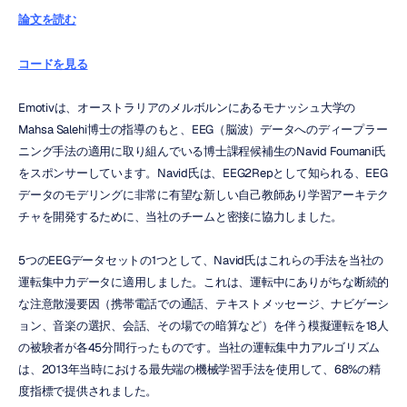
論文を読む
コードを見る
Emotivは、オーストラリアのメルボルンにあるモナッシュ大学の
Mahsa Salehi博士の指導のもと、EEG（脳波）データへのディープラー
ニング手法の適用に取り組んでいる博士課程候補生のNavid Foumani氏
をスポンサーしています。Navid氏は、EEG2Repとして知られる、EEG
データのモデリングに非常に有望な新しい自己教師あり学習アーキテク
チャを開発するために、当社のチームと密接に協力しました。
5つのEEGデータセットの1つとして、Navid氏はこれらの手法を当社の
運転集中力データに適用しました。これは、運転中にありがちな断続的
な注意散漫要因（携帯電話での通話、テキストメッセージ、ナビゲーシ
ョン、音楽の選択、会話、その場での暗算など）を伴う模擬運転を18人
の被験者が各45分間行ったものです。当社の運転集中力アルゴリズム
は、2013年当時における最先端の機械学習手法を使用して、68%の精
度指標で提供されました。