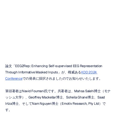
自己教師ありAI
アーキテクチャ
H.B.
Duran
更新日
2024/07/22
論文「EEG2Rep: Enhancing Self-supervised EEG Representation 
Through Informative Masked Inputs」が、権威ある
KDD 2024 
Conference
での発表に採択されましたのでお知らせいたします。
筆頭著者はNavid Foumani氏です。共著者は、Mahsa Salehi博士（モナ
ッシュ大学）、Geoffrey Mackellar博士、Soheila Ghane博士、Saad 
Irtza博士、そしてNam Nguyen博士（Emotiv Research, Pty Ltd）で
す。