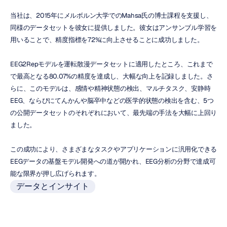
当社は、2015年にメルボルン大学でのMahsa氏の博士課程を支援し、
同様のデータセットを彼女に提供しました。彼女はアンサンブル学習を
用いることで、精度指標を72%に向上させることに成功しました。
EEG2Repモデルを運転散漫データセットに適用したところ、これまで
で最高となる80.07%の精度を達成し、大幅な向上を記録しました。さ
らに、このモデルは、感情や精神状態の検出、マルチタスク、安静時
EEG、ならびにてんかんや脳卒中などの医学的状態の検出を含む、5つ
の公開データセットのそれぞれにおいて、最先端の手法を大幅に上回り
ました。
この成功により、さまざまなタスクやアプリケーションに汎用化できる
EEGデータの基盤モデル開発への道が開かれ、EEG分析の分野で達成可
能な限界が押し広げられます。
データとインサイト