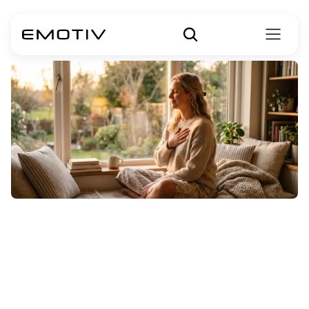
Meditasi
Loving-Kindness
(Metta)