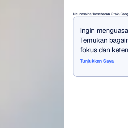
Memor
Neurosains
/
Kesehatan Otak
/
Gan
Ingin menguasai
Temukan bagaim
fokus dan keten
Tunjukkan Saya
Tunjukkan Saya