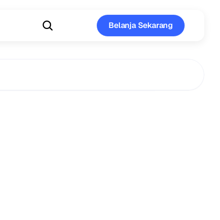
Belanja Sekarang
Belanja Sekarang
ah
Marijuana
ebabkan
angan