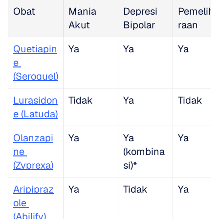
Obat
Mania 
Depresi 
Pemelih
Akut
Bipolar
raan
Quetiapin
Ya
Ya
Ya
e 
(Seroquel)
Lurasidon
Tidak
Ya
Tidak
e (Latuda)
Olanzapi
Ya
Ya 
Ya
ne 
(kombina
(Zyprexa)
si)*
Aripipraz
Ya
Tidak
Ya
ole 
(Abilify)