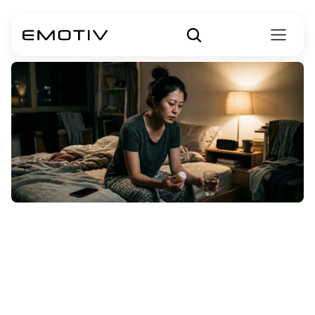
Obat-obatan
untuk
Gangguan
Bipolar