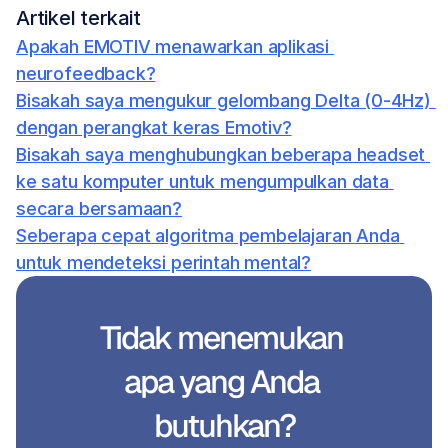
Artikel terkait
Apakah EMOTIV menawarkan aplikasi 
neurofeedback?
Bisakah saya mengukur gelombang Delta (0-4Hz) 
dengan perangkat keras Emotiv?
Bisakah saya menghubungkan beberapa headset 
ke satu komputer untuk mengumpulkan data 
secara bersamaan?
Seberapa cepat algoritma pembelajaran Anda 
untuk mendeteksi perintah mental?
Tidak menemukan 
apa yang Anda 
butuhkan?