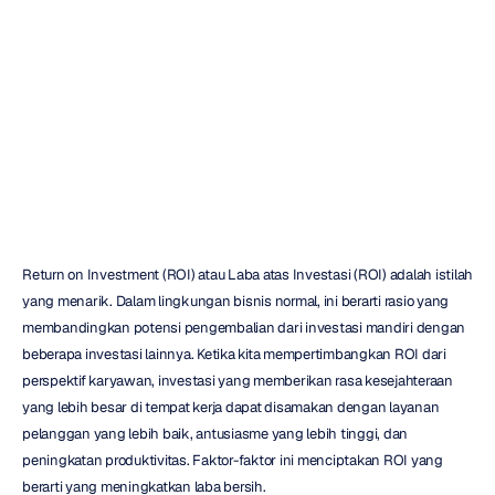
karyawan
dan
ROI
perusahaan?
Mehul
Nayak
Diperbarui
pada
27
Sep
2022
Return on Investment (ROI) atau Laba atas Investasi (ROI) adalah istilah 
yang menarik. Dalam lingkungan bisnis normal, ini berarti rasio yang 
membandingkan potensi pengembalian dari investasi mandiri dengan 
beberapa investasi lainnya. Ketika kita mempertimbangkan ROI dari 
perspektif karyawan, investasi yang memberikan rasa kesejahteraan 
yang lebih besar di tempat kerja dapat disamakan dengan layanan 
pelanggan yang lebih baik, antusiasme yang lebih tinggi, dan 
peningkatan produktivitas. Faktor-faktor ini menciptakan ROI yang 
berarti yang meningkatkan laba bersih.