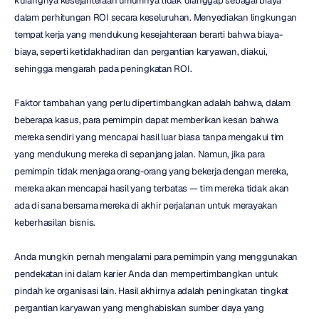
kurangnya kesejahteraan umumnya tidak dianggap sebagai biaya 
dalam perhitungan ROI secara keseluruhan. Menyediakan lingkungan 
tempat kerja yang mendukung kesejahteraan berarti bahwa biaya-
biaya, seperti ketidakhadiran dan pergantian karyawan, diakui, 
sehingga mengarah pada peningkatan ROI.
Faktor tambahan yang perlu dipertimbangkan adalah bahwa, dalam 
beberapa kasus, para pemimpin dapat memberikan kesan bahwa 
mereka sendiri yang mencapai hasil luar biasa tanpa mengakui tim 
yang mendukung mereka di sepanjang jalan. Namun, jika para 
pemimpin tidak menjaga orang-orang yang bekerja dengan mereka, 
mereka akan mencapai hasil yang terbatas — tim mereka tidak akan 
ada di sana bersama mereka di akhir perjalanan untuk merayakan 
keberhasilan bisnis.
Anda mungkin pernah mengalami para pemimpin yang menggunakan 
pendekatan ini dalam karier Anda dan mempertimbangkan untuk 
pindah ke organisasi lain. Hasil akhirnya adalah peningkatan tingkat 
pergantian karyawan yang menghabiskan sumber daya yang 