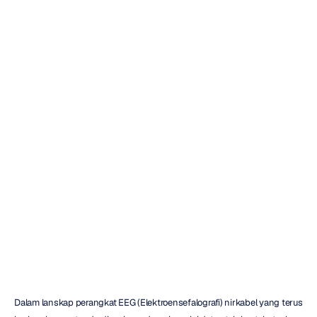
Memahami
Sistem
10-20
pada
Penempatan
Elektroda
EEG
Christine
Bostock
Diperbarui
pada
24
Apr
2024
Dalam lanskap perangkat EEG (Elektroensefalografi) nirkabel yang terus 