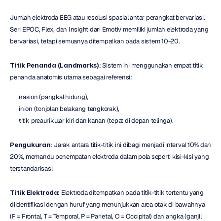
Jumlah elektroda EEG atau resolusi spasial antar perangkat bervariasi. 
Seri EPOC, Flex, dan Insight dari Emotiv memiliki jumlah elektroda yang 
bervariasi, tetapi semuanya ditempatkan pada sistem 10-20.
Titik Penanda (Landmarks)
: Sistem ini menggunakan empat titik 
penanda anatomis utama sebagai referensi:
nasion (pangkal hidung),
inion (tonjolan belakang tengkorak),
titik preaurikular kiri dan kanan (tepat di depan telinga).
Pengukuran
: Jarak antara titik-titik ini dibagi menjadi interval 10% dan 
20%, memandu penempatan elektroda dalam pola seperti kisi-kisi yang 
terstandarisasi.
Titik Elektroda:
 Elektroda ditempatkan pada titik-titik tertentu yang 
diidentifikasi dengan huruf yang menunjukkan area otak di bawahnya 
(F = Frontal, T = Temporal, P = Parietal, O = Occipital) dan angka (ganjil 