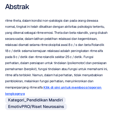
Abstrak
ritme theta, dalam kondisi non-patologis dan pada orang dewasa 
normal, tingkat ini telah dikaitkan dengan aktivitas psikologis tertentu, 
yang dikenal sebagai ritme emosi. Theta dan beta rolandik, yang diubah 
secara sadar, dalam latihan pelatihan relaksasi dan kegembiraan, 
relaksasi diamati selama ritme oksipital awal 8 c / s dan beta Rolandik 
18 c / detik selama kemajuan relaksasi adalah peningkatan ritme alfa 
pada 9 c / detik dan ritme rolandik sekitar 25 c / detik. Fungsi 
perhatian, dalam persiapan untuk tindakan (psikomotor) dan persiapan 
pemahaman (berpikir), fungsi tindakan atau fungsi untuk memahami ini, 
ritme alfa terblokir. Namun, dalam hal perhatian, tidak menyebabkan 
pemblokiran, melainkan fungsi perhatian, menyinkronkan dan 
memperpanjang ritme alfa 
Klik di sini untuk membaca laporan 
lengkapnya
Kategori_Pendidikan Mandiri
EmotivPRO/Riset Neurosains