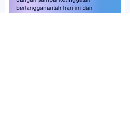
berlanggananlah hari ini dan 
dapatkan diskon eksklusif Anda.
Langganan di sini
Langganan di sini
Produk
PERANGKAT KERAS
Epoc X
Flex 2 Saline
Flex 2 Gel
Insight
MN8
Aksesori
PERANGKAT LUNAK
Emotiv Studio
EmotivPRO
Emotiv Play
EmotivBCI