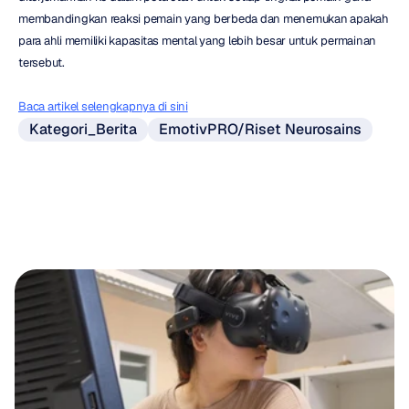
membandingkan reaksi pemain yang berbeda dan menemukan apakah 
para ahli memiliki kapasitas mental yang lebih besar untuk permainan 
tersebut.
Baca artikel selengkapnya di sini
Kategori_Berita
EmotivPRO/Riset Neurosains