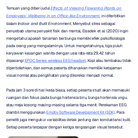
Temuan yang diberi judul 
Effects of Viewing Flowering Plants on 
Employees' Wellbeing in an Office-like Environment
,
 ini diterbitkan 
dalam 
Indoor and Built Environment
. Menyebut stres sebagai 
penyebab utama penyakit fisik dan mental, Elsadek et al. (2020) ingin 
mengetahui apakah tanaman berbunga memiliki efek psikofisiologis 
pada orang yang mengalaminya. Untuk mengetahuinya, tiga puluh 
karyawan keuangan wanita dengan usia rata-rata 29,42 tahun 
dipasangi 
EPOC Series wireless EEG headset
. Kopi atau tembakau tidak 
diperbolehkan, dan semua peserta diharuskan memiliki ketajaman 
visual normal atau penglihatan yang dikoreksi menjadi normal.
Pada jam 3 sore di hari kerja biasa, setiap peserta studi akan memasuki 
ruangan dan fokus pada bunga hortensia biru, bunga hortensia ungu, 
atau meja kosong masing-masing selama tiga menit. Perekaman EEG 
diambil menggunakan 
Emotiv Software Development Kit (SDK)
. Para 
peneliti juga mengukur variabilitas detak jantung dan konduktansi kulit. 
Setiap peserta terpapar dengan ketiga rangsangan visual tersebut.