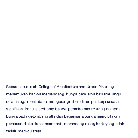
Stres
dengan
Bunga
di
Tempat
Kerja
H.B.
Duran
Diperbarui
pada
2
Feb
2024
Sebuah studi oleh College of Architecture and Urban Planning 
menemukan bahwa memandangi bunga berwarna biru atau ungu 
selama tiga menit dapat mengurangi stres di tempat kerja secara 
signifikan. Penulis berharap bahwa pemahaman tentang dampak 
bunga pada gelombang alfa dan bagaimana bunga menciptakan 
perasaan rileks dapat membantu merancang ruang kerja yang tidak 
terlalu memicu stres.