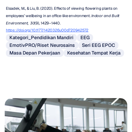
Elsadek, M., & Liu, B. (2020). Effects of viewing flowering plants on 
employees’ wellbeing in an office-like environment. 
Indoor and Built 
Environment, 30
(9), 1429–1440. 
https://doi.org/10.1177/1420326u00d720942572
Kategori_Pendidikan Mandiri
EEG
EmotivPRO/Riset Neurosains
Seri EEG EPOC
Masa Depan Pekerjaan
Kesehatan Tempat Kerja