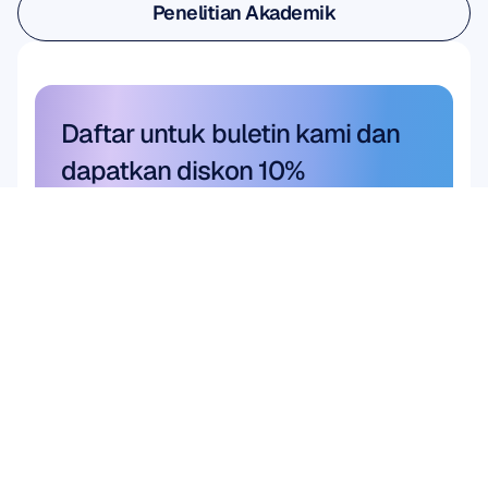
Penelitian Akademik
Penelitian Akademik
Daftar untuk buletin kami dan 
dapatkan diskon 10%
Jangan sampai ketinggalan—
berlanggananlah hari ini dan 
dapatkan diskon eksklusif Anda.
Langganan di sini
Langganan di sini
Produk
PERANGKAT KERAS
Epoc X
Flex 2 Saline