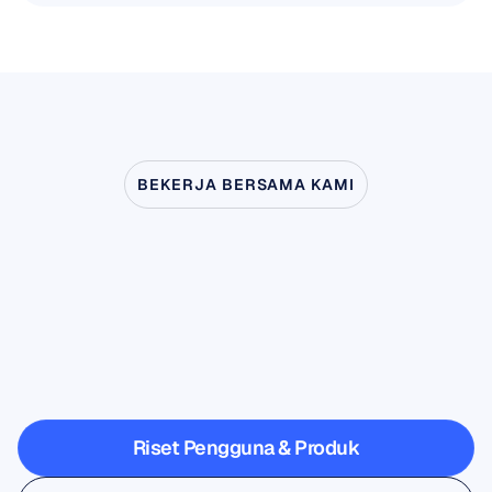
BEKERJA BERSAMA KAMI
Lihat
apa
yang
mungkin
terjadi
ketika
Neurosains
melangkah
keluar
dari
laboratorium
Riset Pengguna & Produk
Riset Pengguna & Produk