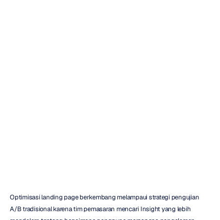
Optimisasi
Landing
Page
di
Luar
Pengujian
A/B
Tradisional
H.B.
Duran
Diperbarui
pada
13
Mei
2026
Optimisasi landing page berkembang melampaui strategi pengujian 
A/B tradisional karena tim pemasaran mencari Insight yang lebih 