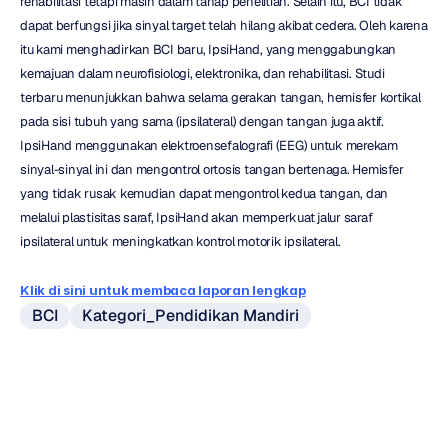
rehabilitasi tetapi masih dalam tahap penelitian. Selain itu, BCI tidak 
dapat berfungsi jika sinyal target telah hilang akibat cedera. Oleh karena 
itu kami menghadirkan BCI baru, IpsiHand, yang menggabungkan 
kemajuan dalam neurofisiologi, elektronika, dan rehabilitasi. Studi 
terbaru menunjukkan bahwa selama gerakan tangan, hemisfer kortikal 
pada sisi tubuh yang sama (ipsilateral) dengan tangan juga aktif. 
IpsiHand menggunakan elektroensefalografi (EEG) untuk merekam 
sinyal-sinyal ini dan mengontrol ortosis tangan bertenaga. Hemisfer 
yang tidak rusak kemudian dapat mengontrol kedua tangan, dan 
melalui plastisitas saraf, IpsiHand akan memperkuat jalur saraf 
ipsilateral untuk meningkatkan kontrol motorik ipsilateral.
Klik di sini untuk membaca laporan lengkap
BCI
Kategori_Pendidikan Mandiri