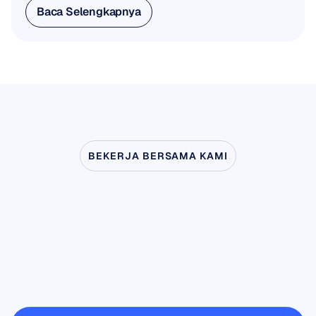
Baca Selengkapnya
Baca Selengkapnya
BEKERJA BERSAMA KAMI
Lihat
apa
yang
mungkin
terjadi
ketika
Neurosains
melangkah
keluar
dari
laboratorium