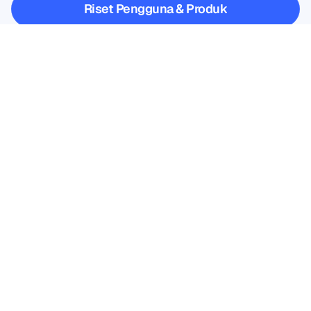
Riset Pengguna & Produk
Riset Pengguna & Produk
Penelitian Akademik
Penelitian Akademik
Daftar untuk buletin kami dan 
dapatkan diskon 10%
Jangan sampai ketinggalan—
berlanggananlah hari ini dan 
dapatkan diskon eksklusif Anda.
Langganan di sini
Langganan di sini
Produk
Solusi