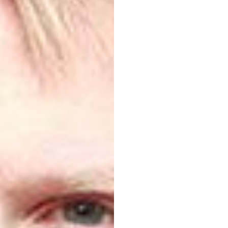
Penje
Lond
Duc
Tran
Diperbarui
pad