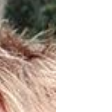
Di
Da
Seora