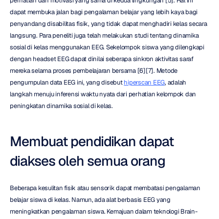
perhatian dan motivasi yang sama di kedua lingkungan [5]. Hal ini 
dapat membuka jalan bagi pengalaman belajar yang lebih kaya bagi 
penyandang disabilitas fisik, yang tidak dapat menghadiri kelas secara 
langsung. Para peneliti juga telah melakukan studi tentang dinamika 
sosial di kelas menggunakan EEG. Sekelompok siswa yang dilengkapi 
dengan headset EEG dapat dinilai seberapa sinkron aktivitas saraf 
mereka selama proses pembelajaran bersama [6][7]. Metode 
pengumpulan data EEG ini, yang disebut 
hiperscan EEG
, adalah 
langkah menuju inferensi waktu nyata dari perhatian kelompok dan 
peningkatan dinamika sosial di kelas.
Membuat pendidikan dapat 
diakses oleh semua orang
Beberapa kesulitan fisik atau sensorik dapat membatasi pengalaman 
belajar siswa di kelas. Namun, ada alat berbasis EEG yang 
meningkatkan pengalaman siswa. Kemajuan dalam teknologi Brain-