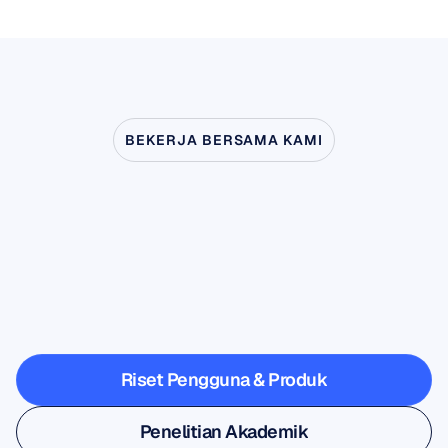
BEKERJA BERSAMA KAMI
Lihat
apa
yang
mungkin
terjadi
ketika
Neurosains
melangkah
keluar
dari
laboratorium
Riset Pengguna & Produk
Riset Pengguna & Produk
Penelitian Akademik