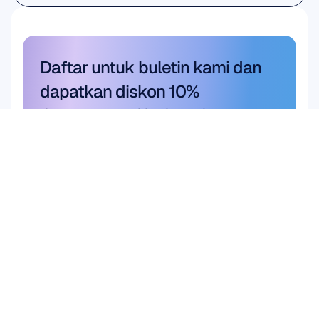
Penelitian Akademik
Daftar untuk buletin kami dan 
dapatkan diskon 10%
Jangan sampai ketinggalan—
berlanggananlah hari ini dan 
dapatkan diskon eksklusif Anda.
Langganan di sini
Langganan di sini
Produk
PERANGKAT KERAS
Epoc X
Flex 2 Saline
Flex 2 Gel