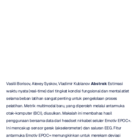
Antarmuka
Otak-Komputer
Maverick
Nguyen
Diperbarui
pada
29
Jan
2019
Vasilii Borisov, Alexey Syskov, Vladimir Kublanov 
Abstrak
 Estimasi 
waktu nyata (real-time) dari tingkat kondisi fungsional dan mental atlet 
selama beban latihan sangat penting untuk pengelolaan proses 
pelatihan. Metrik multimodal baru, yang diperoleh melalui antarmuka 
otak-komputer (BCI), diusulkan. Makalah ini membahas hasil 
penggunaan bersama data dari headset nirkabel seluler Emotiv EPOC+. 
Ini mencakup sensor gerak (akselerometer) dan saluran EEG. Fitur 
antarmuka Emotiv EPOC+ memungkinkan untuk merekam deviasi 