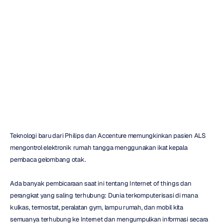
tentang
Internet
Menjadi
Berarti
Nuri
Djavit
Diperbarui
pada
7
Agu
2014
Teknologi baru dari Philips dan Accenture memungkinkan pasien ALS 
mengontrol elektronik rumah tangga menggunakan ikat kepala 
pembaca gelombang otak.
Ada banyak pembicaraan saat ini tentang Internet of things dan 
perangkat yang saling terhubung: Dunia terkomputerisasi di mana 
kulkas, termostat, peralatan gym, lampu rumah, dan mobil kita 
semuanya terhubung ke Internet dan mengumpulkan informasi secara 