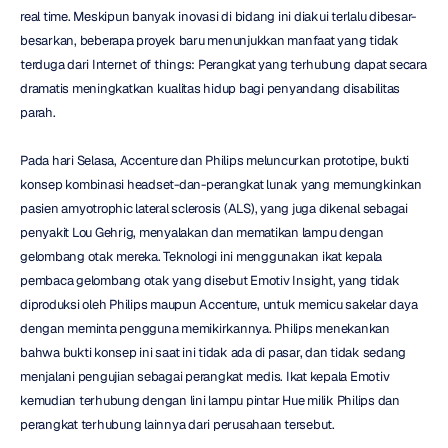
real time. Meskipun banyak inovasi di bidang ini diakui terlalu dibesar-
besarkan, beberapa proyek baru menunjukkan manfaat yang tidak 
terduga dari Internet of things: Perangkat yang terhubung dapat secara 
dramatis meningkatkan kualitas hidup bagi penyandang disabilitas 
parah.
Pada hari Selasa, Accenture dan Philips meluncurkan prototipe, bukti 
konsep kombinasi headset-dan-perangkat lunak yang memungkinkan 
pasien amyotrophic lateral sclerosis (ALS), yang juga dikenal sebagai 
penyakit Lou Gehrig, menyalakan dan mematikan lampu dengan 
gelombang otak mereka. Teknologi ini menggunakan ikat kepala 
pembaca gelombang otak yang disebut Emotiv Insight, yang tidak 
diproduksi oleh Philips maupun Accenture, untuk memicu sakelar daya 
dengan meminta pengguna memikirkannya. Philips menekankan 
bahwa bukti konsep ini saat ini tidak ada di pasar, dan tidak sedang 
menjalani pengujian sebagai perangkat medis. Ikat kepala Emotiv 
kemudian terhubung dengan lini lampu pintar Hue milik Philips dan 
perangkat terhubung lainnya dari perusahaan tersebut.