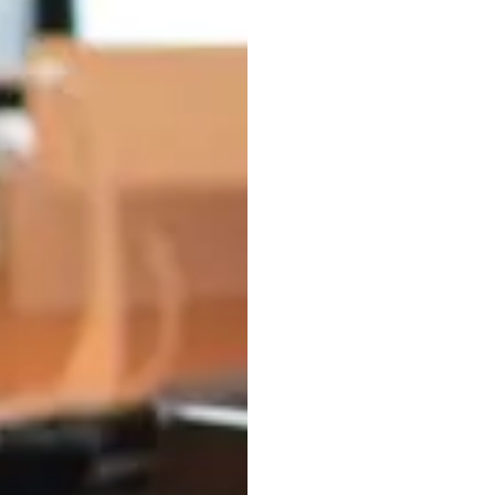
Topi
E
EEG: