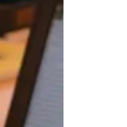
dan
C
Siste
H.B.
Duran
Diperbarui
pa