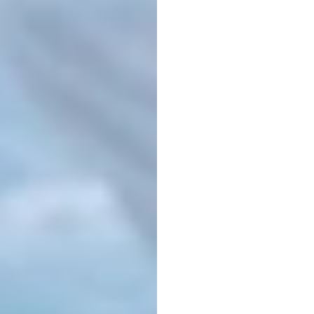
Pand
Peran