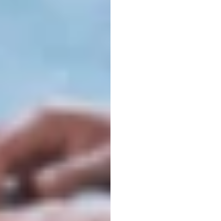
Akuisi
Duong
Tran
Diperbarui
p